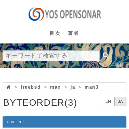
目次
著者
>
freebsd
>
man
>
ja
>
man3
BYTEORDER(3)
EN
JA
CONTENTS