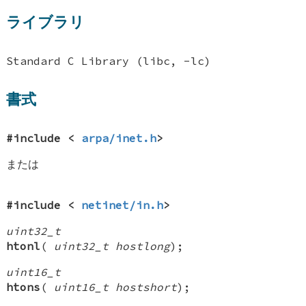
ライブラリ
Standard C Library (libc, -lc)
書式
#include <
arpa/inet.h
>
または
#include <
netinet/in.h
>
uint32_t
htonl
(
uint32_t hostlong
);
uint16_t
htons
(
uint16_t hostshort
);