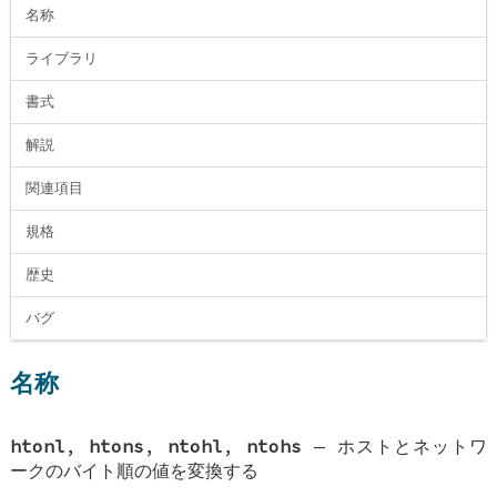
名称
ライブラリ
書式
解説
関連項目
規格
歴史
バグ
名称
htonl
,
htons
,
ntohl
,
ntohs
—
ホストとネットワ
ークのバイト順の値を変換する