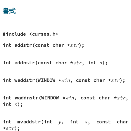
書式
#include <curses.h>
int addstr(const char *
str
);
int addnstr(const char *
str
, int
n
);
int waddstr(WINDOW *
win
, const char *
str
);
int waddnstr(WINDOW *
win
, const char *
str
,
int
n
);
int mvaddstr(int
y
, int
x
, const char
*
str
);