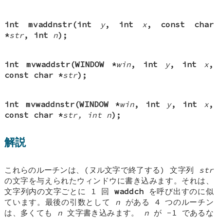
int mvaddnstr(int
y
, int
x
, const char
*
str
, int
n
);
int mvwaddstr(WINDOW *
win
, int
y
, int
x
,
const char *
str
);
int mvwaddnstr(WINDOW *
win
, int
y
, int
x
,
const char *
str, int
n
);
解説
これらのルーチンは、(ヌル文字で終了する) 文字列
str
の文字を与えられたウィンドウに書き込みます。それは、
文字列内の文字ごとに 1 回
waddch
を呼び出すのに似
ています。最後の引数として
n
がある 4 つのルーチン
は、多くても
n
文字書き込みます。
n
が -1 であるな