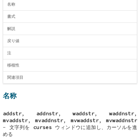
名称
書式
解説
戻り値
注
移植性
関連項目
名称
addstr
,
addnstr
,
waddstr
,
waddnstr
,
mvaddstr
,
mvaddnstr
,
mvwaddstr
,
mvwaddnstr
- 文字列を
curses
ウィンドウに追加し、カーソルを進
める