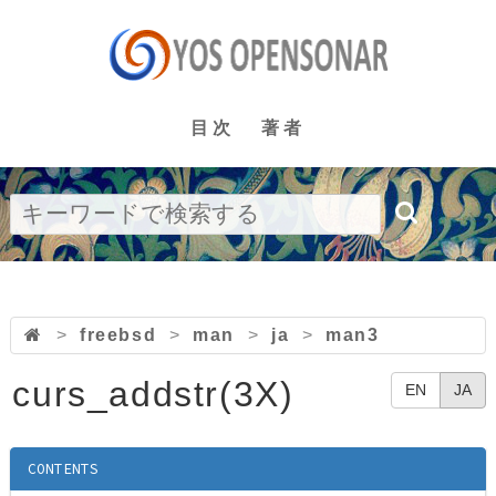
目次
著者
>
freebsd
>
man
>
ja
>
man3
curs_addstr(3X)
EN
JA
CONTENTS