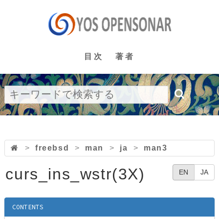
目次
著者
>
freebsd
>
man
>
ja
>
man3
curs_ins_wstr(3X)
EN
JA
CONTENTS