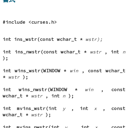
#include <curses.h>
int ins_wstr(const wchar_t *
wstr);
int ins_nwstr(const wchar_t *
wstr
, int
n
);
int wins_wstr(WINDOW *
win
, const wchar_t
*
wstr
);
int wins_nwstr(WINDOW *
win
, const
wchar_t *
wstr
, int
n
);
int mvins_wstr(int
y
, int
x
, const
wchar_t *
wstr
);
int mvins_nwstr(int
y
, int
x
, const