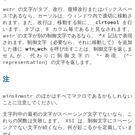
wstr
の文字がタブ、改行、復帰改行またはバックスペー
スであるなら、カーソルは、ウィンドウ内で適切に移動さ
れます。また、改行は、移動する前に、
clrtoeol
を行
います。タブは、8 カラム毎であると見なされます。
wstr
の文字が別の制御文字であるなら、
^
X
記法で表現
されます。制御文字 (必要なら、それに移動して) を追加
した後に
win_wch
を呼び出すことは、制御文字を返しま
せんが、代わりに制御文字の ^-表現 (^-
representation) の文字を返します。
注
winsXnwstr のほかはすべてマクロであるかもしれない
ことに注意してください。
文字列中の最初の文字がスペーシング文字でないなら、こ
れらの関数は失敗します。 XSI は、制御文字にスペーシ
ングでない文字が続くなら、何が起こるかを定義していま
せん。