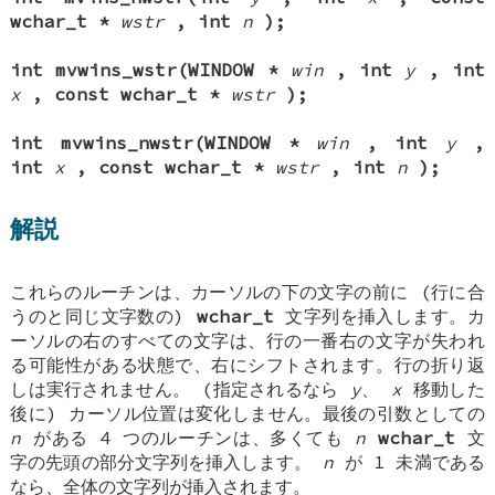
wchar_t *
wstr
, int
n
);
int mvwins_wstr(WINDOW *
win
, int
y
, int
x
, const wchar_t *
wstr
);
int mvwins_nwstr(WINDOW *
win
, int
y
,
int
x
, const wchar_t *
wstr
, int
n
);
解説
これらのルーチンは、カーソルの下の文字の前に (行に合
うのと同じ文字数の)
wchar_t
文字列を挿入します。カ
ーソルの右のすべての文字は、行の一番右の文字が失われ
る可能性がある状態で、右にシフトされます。行の折り返
しは実行されません。 (指定されるなら
y
、
x
移動した
後に) カーソル位置は変化しません。最後の引数としての
n
がある 4 つのルーチンは、多くても
n
wchar_t
文
字の先頭の部分文字列を挿入します。
n
が 1 未満である
なら、全体の文字列が挿入されます。