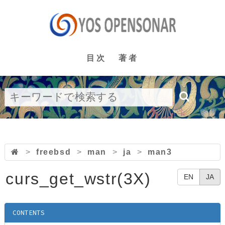
目次
著者
>
freebsd
>
man
>
ja
>
man3
curs_get_wstr(3X)
EN
JA
CONTENTS