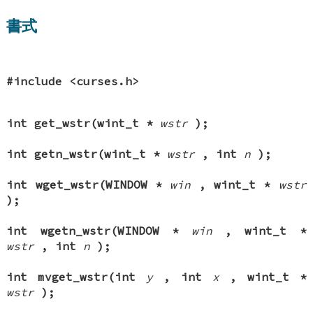
書式
#include <curses.h>
int get_wstr(wint_t *
wstr
);
int getn_wstr(wint_t *
wstr
, int
n
);
int wget_wstr(WINDOW *
win
, wint_t *
wstr
);
int wgetn_wstr(WINDOW *
win
, wint_t *
wstr
, int
n
);
int mvget_wstr(int
y
, int
x
, wint_t *
wstr
);