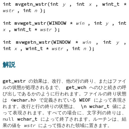
int mvgetn_wstr(int
y
, int
x
, wint_t *
wstr
, int
n
);
int mvwget_wstr(WINDOW *
win
, int
y
, int
x
, wint_t *
wstr
);
int mvwgetn_wstr(WINDOW *
win
, int
y
,
int
x
, wint_t *
wstr
, int
n
);
解説
get_wstr
の効果は、改行、他の行の終り、またはファイ
ルの状態が処理されるまで、
get_wch
へのひと続きの呼
び出しであるかのように行われます。ファイルの終り状態
は
<wchar.h>
で定義されている
WEOF
によって表現さ
れます。改行と行の終りの状態は、
\n
wchar_t
値によ
って表現されます。すべての場合に、文字列の終りは、
null
wchar_t
によって終了されます。ルーチンは、結
果の値を
wstr
によって指された領域に置きます。