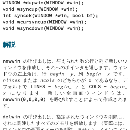
WINDOW *dupwin(WINDOW *win);
void wsyncup(WINDOW *win);
int syncok(WINDOW *win, bool bf);
void wcursyncup(WINDOW *win);
void wsyncdown(WINDOW *win);
解説
newwin
の呼び出しは、与えられた数の行と列で新しいウ
ィンドウを作成し、それへのポインタを返します。ウィン
ドウの左上角は、行
begin
_
y
、列
begin
_
x
です。
nlines
または
ncols
のどちらかが 0 であるなら、デ
フォルトで
LINES -
begin
_
y
と
COLS -
begin
_
x
になります。新しい全画面ウィンドウは、
newwin(0,0,0,0)
を呼び出すことによって作成されま
す。
delwin
の呼び出しは、指定されたウィンドウを削除し、
それに関連したすべてのメモリを解放します (実際には、
ウィンドウの画面イメージを削除しません)。メインウィン