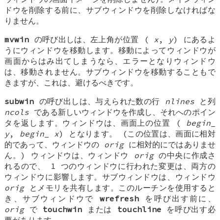
ドウを削除する前に、サブウィンドウを削除しなければな
りません。
mvwin
の呼び出しは、左上角が位置 (
x
,
y
) にあるよ
うにウィンドウを移動します。移動によってウィンドウが
画面からはみ出てしまうなら、エラーとなりウィンドウ
は、移動されません。サブウィンドウを移動することもで
きますが、これは、避けるべきです。
subwin
の呼び出しは、与えられた数の行
nlines
と列
ncols
である新しいウィンドウを作成し、それへのポイン
タを返します。ウィンドウは、画面上の位置 (
begin
_
y
,
begin
_
x
) となります。 (この位置は、画面に相対
的であって、ウィンドウの
orig
に相対的にではありませ
ん。) ウィンドウは、ウィンドウ
orig
の中央に作成さ
れるので、 1 つのウィンドウに行われた変更は、両方の
ウィンドウに影響します。サブウィンドウは、ウィンドウ
orig
とメモリを共有します。このルーチンを使用すると
き、サブウィンドウで
wrefresh
を呼び出す前に、
orig
で
touchwin
または
touchline
を呼び出す必
要があります。