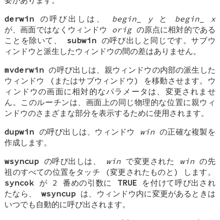
derwin
の呼び出しは、
begin
_
y
と
begin
_
x
が、画面ではなくウィンドウ
orig
の原点に相対的である
ことを除いて、
subwin
の呼び出しと同じです。サブウ
ィンドウと派生したウィンドウの間の差はありません。
mvderwin
の呼び出しは、親ウィンドウの内部の派生した
ウィンドウ (またはサブウィンドウ) を移動させます。ウ
ィンドウの画面に相対的なパラメータは、変更されませ
ん。このルーチンは、画面上の同じ物理的な位置に親ウィ
ンドウのさまざまな部分を表示するために使用されます。
dupwin
の呼び出しは、ウィンドウ
win
の正確な複製を
作成します。
wsyncup
の呼び出しは、
win
で変更された
win
の先
祖のすべての位置をタッチ (変更されたものと) します。
syncok
が 2 番めの引数に
TRUE
を付けて呼び出され
たなら、
wsyncup
は、ウィンドウ内に変更があるときは
いつでも自動的に呼び出されます。