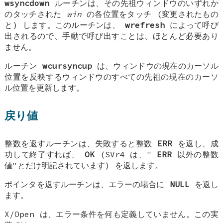
wsyncdown
ルーチンは、その先祖ウィンドウのいずれか
のタッチされた
win
の各位置をタッチ (変更されたもの
と) します。このルーチンは、
wrefresh
によって呼び
出されるので、手動で呼び出すことは、ほとんど必要あり
ません。
ルーチン
wcursyncup
は、ウィンドウの現在のカーソル
位置を反映するウィンドウのすべての先祖の現在のカーソ
ル位置を更新します。
戻り値
整数を返すルーチンは、失敗すると整数
ERR
を返し、成
功して終了すれば、
OK
(SVr4 は、"
ERR
以外の整数
値"とだけ明記されています) を返します。
ポインタを返すルーチンは、エラーの場合に
NULL
を返し
ます。
X/Open は、エラー条件を何も定義していません。この実