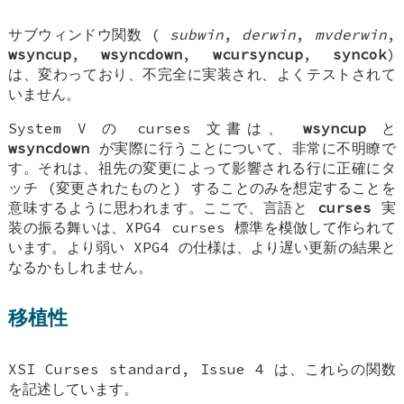
サブウィンドウ関数 (
subwin
,
derwin
,
mvderwin
,
wsyncup
,
wsyncdown
,
wcursyncup
,
syncok
)
は、変わっており、不完全に実装され、よくテストされて
いません。
System V の curses 文書は、
wsyncup
と
wsyncdown
が実際に行うことについて、非常に不明瞭で
す。それは、祖先の変更によって影響される行に正確にタ
ッチ (変更されたものと) することのみを想定することを
意味するように思われます。ここで、言語と
curses
実
装の振る舞いは、XPG4 curses 標準を模倣して作られて
います。より弱い XPG4 の仕様は、より遅い更新の結果と
なるかもしれません。
移植性
XSI Curses standard, Issue 4 は、これらの関数
を記述しています。