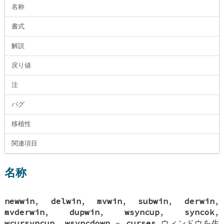
名称
書式
解説
戻り値
注
バグ
移植性
関連項目
名称
newwin
,
delwin
,
mvwin
,
subwin
,
derwin
,
mvderwin
,
dupwin
,
wsyncup
,
syncok
,
wcursyncup
,
wsyncdown
-
curses
ウィンドウを生