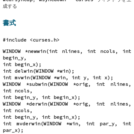
成する
書式
#include <curses.h>
WINDOW *newwin(int nlines, int ncols, int
begin_y,
int begin_x);
int delwin(WINDOW *win);
int mvwin(WINDOW *win, int y, int x);
WINDOW *subwin(WINDOW *orig, int nlines,
int ncols,
int begin_y, int begin_x);
WINDOW *derwin(WINDOW *orig, int nlines,
int ncols,
int begin_y, int begin_x);
int mvderwin(WINDOW *win, int par_y, int
par_x);