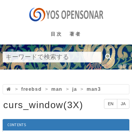
目次
著者
>
freebsd
>
man
>
ja
>
man3
curs_window(3X)
EN
JA
CONTENTS