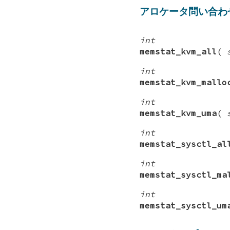
アロケータ問い合わ
int
memstat_kvm_all
(
int
memstat_kvm_mallo
int
memstat_kvm_uma
(
int
memstat_sysctl_al
int
memstat_sysctl_ma
int
memstat_sysctl_um