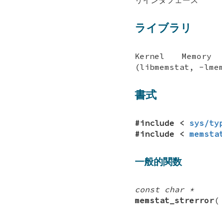
ライブラリ
Kernel Memory 
(libmemstat, -lme
書式
#include <
sys/ty
#include <
memsta
一般的関数
const char *
memstat_strerror