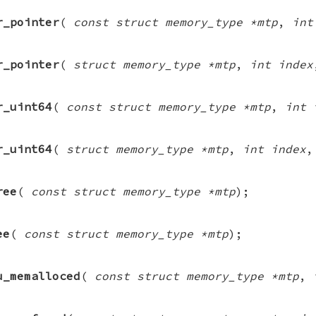
r_pointer
(
const struct memory_type *mtp
,
int
r_pointer
(
struct memory_type *mtp
,
int index
r_uint64
(
const struct memory_type *mtp
,
int 
r_uint64
(
struct memory_type *mtp
,
int index
ree
(
const struct memory_type *mtp
);
ee
(
const struct memory_type *mtp
);
u_memalloced
(
const struct memory_type *mtp
,