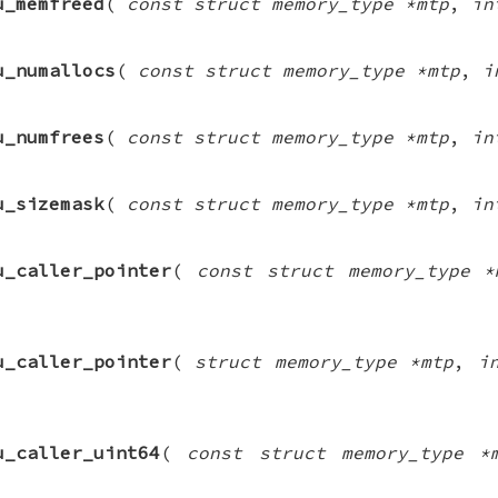
u_memfreed
(
const struct memory_type *mtp
,
in
u_numallocs
(
const struct memory_type *mtp
,
i
u_numfrees
(
const struct memory_type *mtp
,
in
u_sizemask
(
const struct memory_type *mtp
,
in
u_caller_pointer
(
const struct memory_type *
u_caller_pointer
(
struct memory_type *mtp
,
i
u_caller_uint64
(
const struct memory_type *