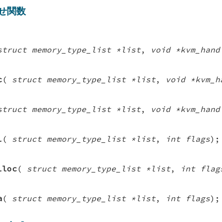
せ関数
struct memory_type_list *list
,
void *kvm_hand
c
(
struct memory_type_list *list
,
void *kvm_h
struct memory_type_list *list
,
void *kvm_hand
l
(
struct memory_type_list *list
,
int flags
);
lloc
(
struct memory_type_list *list
,
int flag
a
(
struct memory_type_list *list
,
int flags
);