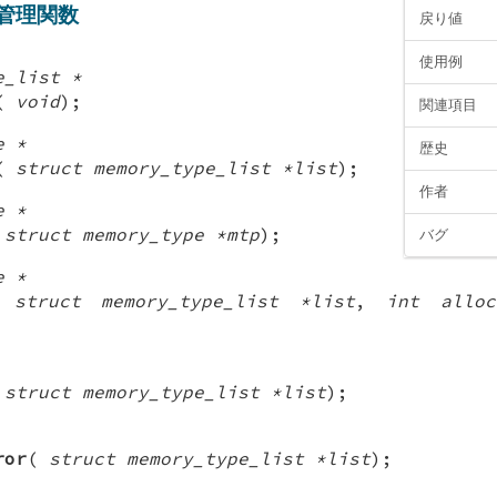
管理関数
戻り値
使用例
e_list *
(
void
);
関連項目
e *
歴史
(
struct memory_type_list *list
);
作者
e *
(
struct memory_type *mtp
);
バグ
e *
(
struct memory_type_list *list
,
int alloc
(
struct memory_type_list *list
);
ror
(
struct memory_type_list *list
);