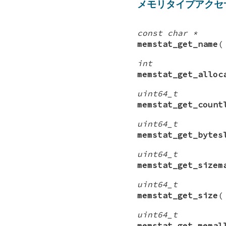
メモリタイプアクセ
const char *
memstat_get_name
int
memstat_get_alloc
uint64_t
memstat_get_count
uint64_t
memstat_get_bytes
uint64_t
memstat_get_sizem
uint64_t
memstat_get_size
uint64_t
memstat_get_memal