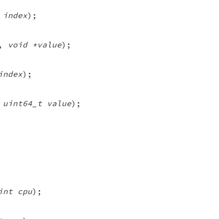
 index
);
,
void *value
);
index
);
,
uint64_t value
);
int cpu
);