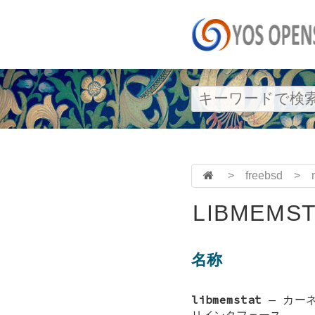
>
freebsd
>
LIBMEMST
名称
libmemstat
—
カー
リインタフェース