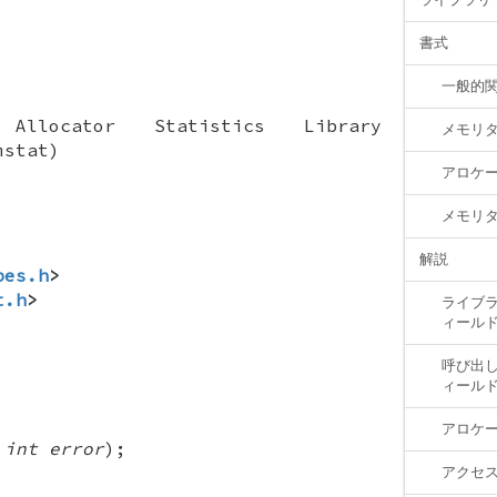
書式
一般的
Allocator Statistics Library
メモリ
mstat)
アロケ
メモリ
解説
pes.h
>
t.h
>
ライブラリ
ィール
呼び出し側
ィール
アロケ
(
int error
);
アクセ