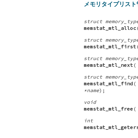
メモリタイプリスト
struct memory_typ
memstat_mtl_alloc
struct memory_typ
memstat_mtl_first
struct memory_typ
memstat_mtl_next
struct memory_typ
memstat_mtl_find
*name
);
void
memstat_mtl_free
int
memstat_mtl_geter