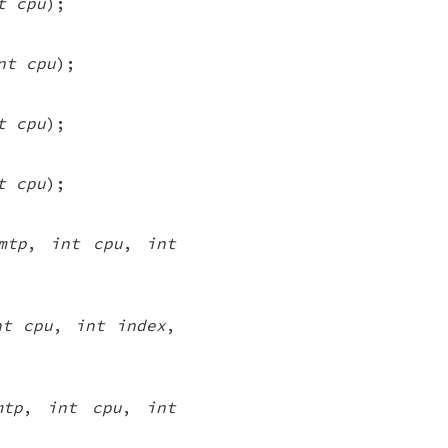
t cpu
);
nt cpu
);
t cpu
);
t cpu
);
mtp
,
int cpu
,
int
nt cpu
,
int index
,
mtp
,
int cpu
,
int