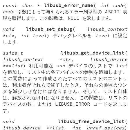
const char *
libusb_error_name
(
int code
)
code
引数によって与えられるエラー列挙型の ASCII 表
現を取得します。この関数は、NULL を返しません。
void
libusb_set_debug
(
libusb_context
*ctx
,
int level
) デバッグレベルを
level
に設定
します。
ssize_t
libusb_get_device_list
(
libusb_context *ctx
,
libusb_device
***list
) 利用可能な usb デバイスのリストで
list
を追加し、リスト中の各デバイスへの参照を追加します。
この関数によって作成されたすべてのリストのエントリ
は、利用者がそれらで終了したとき、それらの参照カウン
タを減少しせなければなりません、そして、リスト自体
は、解放されなければなりません。この関数は、リストの
デバイスの数、または LIBUSB_ERROR コードを返しま
す。
void
libusb_free_device_list
(
libusb_device **list
,
int unref_devices
)