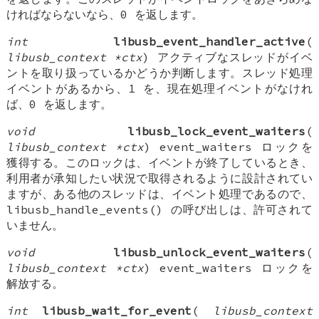
ければならないなら、0 を返します。
int
libusb_event_handler_active
(
libusb_context *ctx
) アクティブなスレッドがイベ
ントを取り扱っているかどうか判断します。スレッド処理
イベントがあるから、1 を、現在処理イベントがなけれ
ば、0 を返します。
void
libusb_lock_event_waiters
(
libusb_context *ctx
) event_waiters ロックを
獲得する。このロックは、イベントが終了しているとき、
利用者が承知したい状況で取得されるように設計されてい
ますが、ある他のスレッドは、イベント処理であるので、
libusb_handle_events() の呼び出しは、許可されて
いません。
void
libusb_unlock_event_waiters
(
libusb_context *ctx
) event_waiters ロックを
解放する。
int
libusb_wait_for_event
(
libusb_context