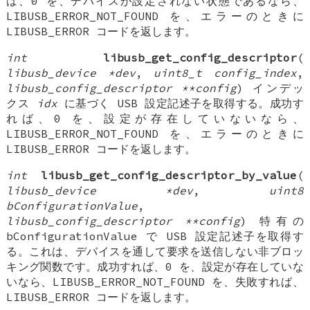
ば、0 を、デバイスが設定されない状態であるなら、
LIBUSB_ERROR_NOT_FOUND を、エラーのときに
LIBUSB_ERROR コードを返します。
int
libusb_get_config_descriptor
(
libusb_device *dev
,
uint8_t config_index
,
libusb_config_descriptor **config
) インデッ
クス
idx
に基づく USB 設定記述子を取得する。成功す
れば、0 を、設定が存在していないなら、
LIBUSB_ERROR_NOT_FOUND を、エラーのときに
LIBUSB_ERROR コードを返します。
int
libusb_get_config_descriptor_by_value
(
libusb_device *dev
,
uint8
bConfigurationValue
,
libusb_config_descriptor **config
) 特有の
bConfigurationValue で USB 設定記述子を取得す
る。これは、デバイスを通して要求を送信しない非ブロッ
キング関数です。成功すれば、0 を、設定が存在していな
いなら、LIBUSB_ERROR_NOT_FOUND を、失敗すれば、
LIBUSB_ERROR コードを返します。