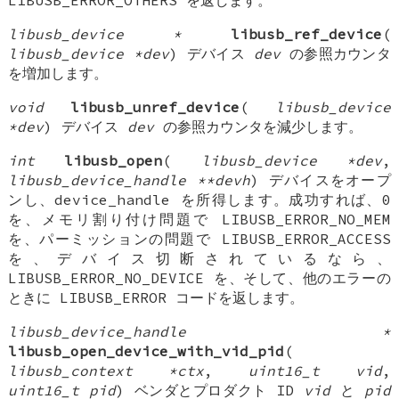
LIBUSB_ERROR_OTHERS を返します。
libusb_device *
libusb_ref_device
(
libusb_device *dev
) デバイス
dev
の参照カウンタ
を増加します。
void
libusb_unref_device
(
libusb_device
*dev
) デバイス
dev
の参照カウンタを減少します。
int
libusb_open
(
libusb_device *dev
,
libusb_device_handle **devh
) デバイスをオープ
ンし、device_handle を所得します。成功すれば、0
を、メモリ割り付け問題で LIBUSB_ERROR_NO_MEM
を、パーミッションの問題で LIBUSB_ERROR_ACCESS
を、デバイス切断されているなら、
LIBUSB_ERROR_NO_DEVICE を、そして、他のエラーの
ときに LIBUSB_ERROR コードを返します。
libusb_device_handle *
libusb_open_device_with_vid_pid
(
libusb_context *ctx
,
uint16_t vid
,
uint16_t pid
) ベンダとプロダクト ID
vid
と
pid