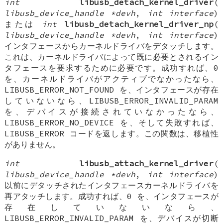
int
libusb_detach_kernel_driver
(
libusb_device_handle *devh
,
int interface
)
または
int
libusb_detach_kernel_driver_np
(
libusb_device_handle *devh
,
int interface
)
インタフェースからカーネルドライバをデタッチします。
これは、カーネルドライバによって既に必要とされるイン
タフェースを要求するために必要です。成功すれば、0
を、カーネルドライバがアクティブでなかったなら、
LIBUSB_ERROR_NOT_FOUND を、インタフェースが存在
していないなら、LIBUSB_ERROR_INVALID_PARAM
を、デバイスが接続されていなかったなら、
LIBUSB_ERROR_NO_DEVICE を、そして失敗すれば、
LIBUSB_ERROR コードを返します。この関数は、移植性
がありません。
int
libusb_attach_kernel_driver
(
libusb_device_handle *devh
,
int interface
)
以前にデタッチされたインタフェースカーネルドライバを
再アタッチします。成功すれば、0 を、インタフェースが
存在していないなら、
LIBUSB_ERROR_INVALID_PARAM を、デバイスが切断