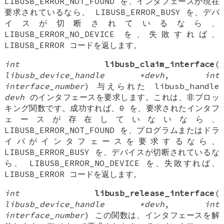
LIBUSB_ERROR_NOT_FOUND を、インタフェースが現在
要求されているなら、 LIBUSB_ERROR_BUSY を、デバ
イスが切断されているなら、
LIBUSB_ERROR_NO_DEVICE を、失敗すれば、
LIBUSB_ERROR コードを返します。
int
libusb_claim_interface
(
libusb_device_handle *devh
,
int
interface_number
) 与えられた libusb_handle
devh
のインタフェースを要求します。これは、非ブロッ
キング関数です。成功すれば、0 を、要求されたインタフ
ェースが存在していないなら、
LIBUSB_ERROR_NOT_FOUND を、プログラムまたはドラ
イバがインタフェースを要求するなら、
LIBUSB_ERROR_BUSY を、デバイスが切断されているな
ら、 LIBUSB_ERROR_NO_DEVICE を、失敗すれば、
LIBUSB_ERROR コードを返します。
int
libusb_release_interface
(
libusb_device_handle *devh
,
int
interface_number
) この関数は、インタフェースを解