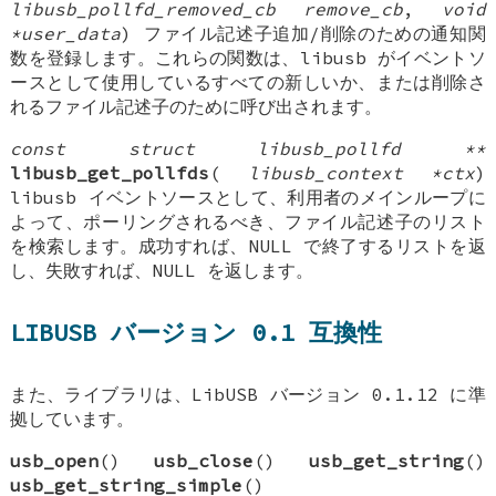
libusb_pollfd_removed_cb remove_cb
,
void
*user_data
) ファイル記述子追加/削除のための通知関
数を登録します。これらの関数は、libusb がイベントソ
ースとして使用しているすべての新しいか、または削除さ
れるファイル記述子のために呼び出されます。
const struct libusb_pollfd **
libusb_get_pollfds
(
libusb_context *ctx
)
libusb イベントソースとして、利用者のメインループに
よって、ポーリングされるべき、ファイル記述子のリスト
を検索します。成功すれば、NULL で終了するリストを返
し、失敗すれば、NULL を返します。
LIBUSB バージョン 0.1 互換性
また、ライブラリは、LibUSB バージョン 0.1.12 に準
拠しています。
usb_open
()
usb_close
()
usb_get_string
()
usb_get_string_simple
()