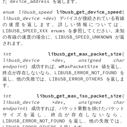
た device_address を返します。
enum libusb_speed
libusb_get_device_speed
(
libusb_device *dev
) デバイスが接続されている有線
の速度を返します。詳しい情報については、
LIBUSB_SPEED_XXX enums を参照してください。未知
の有線の速度の場合に、LIBUSB_SPEED_UNKNOWN が返
されます。
int
libusb_get_max_packet_size
(
libusb_device *dev
,
unsigned char
endpoint
) 成功すれば、wMaxPacketSize 値を返し、
終点が存在しないなら、LIBUSB_ERROR_NOT_FOUND を
返し、他の失敗では、LIBUSB_ERROR_OTHERS を返しま
す。
int
libusb_get_max_iso_packet_size
(
libusb_device *dev
,
unsigned char
endpoint
) 成功すれば、パケット乗数を掛けたパケット
サイズを返し、終点が存在しないなら、
LIBUSB_ERROR_NOT_FOUND を返し、他の失敗では、