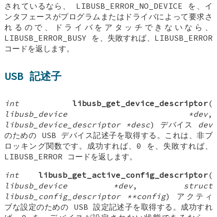
されているなら、 LIBUSB_ERROR_NO_DEVICE を、イ
ンタフェースがプログラムまたはドライバによって要求さ
れるので、ドライバをアタッチできないなら、
LIBUSB_ERROR_BUSY を、失敗すれば、LIBUSB_ERROR
コードを返します。
USB 記述子
int
libusb_get_device_descriptor
(
libusb_device *dev
,
libusb_device_descriptor *desc
) デバイス
dev
のための USB デバイス記述子を取得する。これは、非ブ
ロッキング関数です。成功すれば、0 を、失敗すれば、
LIBUSB_ERROR コードを返します。
int
libusb_get_active_config_descriptor
(
libusb_device *dev
,
struct
libusb_config_descriptor **config
) アクティ
ブな設定のための USB 設定記述子を取得する。成功すれ