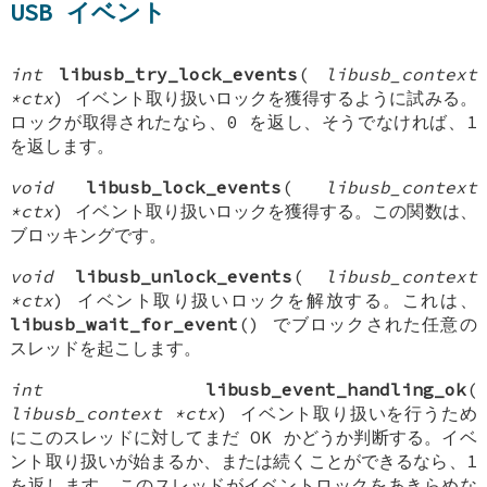
USB イベント
int
libusb_try_lock_events
(
libusb_context
*ctx
) イベント取り扱いロックを獲得するように試みる。
ロックが取得されたなら、0 を返し、そうでなければ、1
を返します。
void
libusb_lock_events
(
libusb_context
*ctx
) イベント取り扱いロックを獲得する。この関数は、
ブロッキングです。
void
libusb_unlock_events
(
libusb_context
*ctx
) イベント取り扱いロックを解放する。これは、
libusb_wait_for_event
() でブロックされた任意の
スレッドを起こします。
int
libusb_event_handling_ok
(
libusb_context *ctx
) イベント取り扱いを行うため
にこのスレッドに対してまだ OK かどうか判断する。イベ
ント取り扱いが始まるか、または続くことができるなら、1
を返します。このスレッドがイベントロックをあきらめな