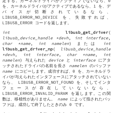
定する。カーネルドライバがアクティブでないなら、0
を、カーネルドライバがアクティブであるなら、1 を、デ
バイスが切断されているなら、
LIBUSB_ERROR_NO_DEVICE を、失敗すれば、
LIBUSB_ERROR コードを返します。
int
libusb_get_driver
(
libusb_device_handle *devh
,
int interface
,
char *name
,
int namelen
) または
int
libusb_get_driver_np
(
libusb_device_handle
*devh
,
int interface
,
char *name
,
int
namelen
) 与えられた
device
と
interface
にアタ
ッチされたドライバの名前を長さ
namelen
のバッファ
name
にコピーします。成功すれば、0 を、カーネルドラ
イバが与えられたインタフェースにアタッチされていない
なら、 LIBUSB_ERROR_NOT_FOUND を、そしてインタ
フェースが存在していないなら、
LIBUSB_ERROR_INVALID_PARAM を返します。この関
数は、移植性がありません。
name
によって指されたバッ
ファは、成功して終了したときのみ 0 です。