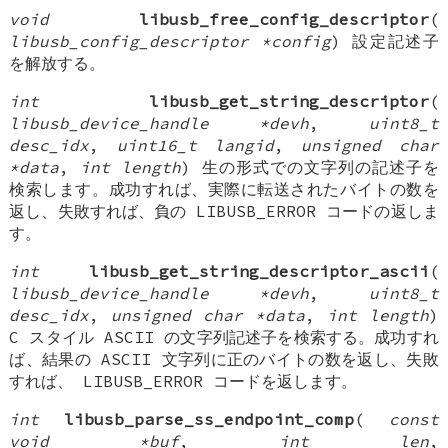
void
libusb_free_config_descriptor
(
libusb_config_descriptor *config
) 設定記述子
を解放する。
int
libusb_get_string_descriptor
(
libusb_device_handle *devh
,
uint8_t
desc_idx
,
uint16_t langid
,
unsigned char
*data
,
int length
) 生の形式での文字列の記述子を
検索します。成功すれば、実際に転送されたバイトの数を
返し、失敗すれば、負の LIBUSB_ERROR コードの返しま
す。
int
libusb_get_string_descriptor_ascii
(
libusb_device_handle *devh
,
uint8_t
desc_idx
,
unsigned char *data
,
int length
)
C スタイル ASCII の文字列記述子を検索する。成功すれ
ば、結果の ASCII 文字列に正のバイトの数を返し、失敗
すれば、 LIBUSB_ERROR コードを返します。
int
libusb_parse_ss_endpoint_comp
(
const
void *buf
,
int len
,