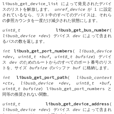
libusb_get_device_list によって発見されたデバイ
スのリストを解放します。
unref_device
が 1 に設定
されているなら、リスト中のすべてのデバイスは、それら
の参照カウンタを一度だけ減少された状態にします。
uint8_t
libusb_get_bus_number
(
libusb_device *dev
) デバイス
dev
によって含まれ
るバスの数を返します。
int
libusb_get_port_numbers
(
libusb_device
*dev
,
uint8_t *buf
,
uint8_t bufsize
) デバイ
ス
dev
のためのルートからのすべてのポート番号のリス
トを、サイズ
bufsize
のバッファ
buf
に格納します。
int
libusb_get_port_path
(
libusb_context
*ctx
,
libusb_device *dev
,
uint8_t *buf
,
uint8_t bufsize
) libusb_get_port_numbers と
同等の推奨されない関数。
uint8_t
libusb_get_device_address
(
libusb_device *dev
) デバイス
dev
によって含まれ