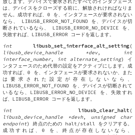
放します。デバイスで要求されたすべてのインタフェース
は、デバイスをクローズする前に、解放されければなりま
せん。成功すれば、0 を、インタフェースが要求されない
なら、 LIBUSB_ERROR_NOT_FOUND を、デバイスが切
断されているなら、 LIBUSB_ERROR_NO_DEVICE を、
失敗すれば、LIBUSB_ERROR コードを返します。
int
libusb_set_interface_alt_setting
(
libusb_device_handle *dev
,
int
interface_number
,
int alternate_setting
) イ
ンタフェースのため代替の設定をアクティブにします。成
功すれば、0 を、インタフェースが要求されないか、また
は要求された設定が存在しないなら、
LIBUSB_ERROR_NOT_FOUND を、デバイスが切断されて
いるなら、LIBUSB_ERROR_NO_DEVICE を、失敗すれ
ば、LIBUSB_ERROR コードを返します。
int
libusb_clear_halt
(
libusb_device_handle *devh
,
unsigned char
endpoint
) 終点のための halt/stall をクリアする。
成功すれば、0 を、終点が存在しないなら、