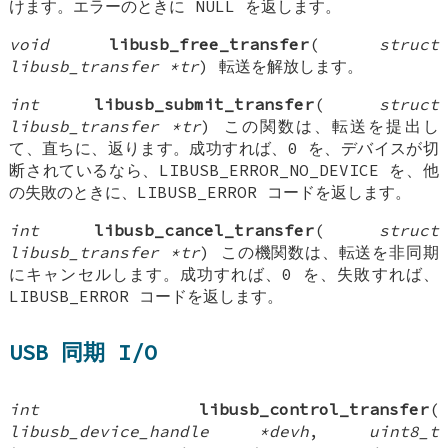
けます。エラーのときに NULL を返します。
void
libusb_free_transfer
(
struct
libusb_transfer *tr
) 転送を解放します。
int
libusb_submit_transfer
(
struct
libusb_transfer *tr
) この関数は、転送を提出し
て、直ちに、返ります。成功すれば、0 を、デバイスが切
断されているなら、LIBUSB_ERROR_NO_DEVICE を、他
の失敗のときに、LIBUSB_ERROR コードを返します。
int
libusb_cancel_transfer
(
struct
libusb_transfer *tr
) この機関数は、転送を非同期
にキャンセルします。成功すれば、0 を、失敗すれば、
LIBUSB_ERROR コードを返します。
USB 同期 I/O
int
libusb_control_transfer
(
libusb_device_handle *devh
,
uint8_t