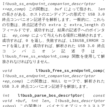
libusb_ss_endpoint_companion_descriptor
**ep_comp
) この関数は、
buf
によって指され、
len
の長さがある、ホストのエンディアンの形式で USB 3.0
終点コンパニオン記述子を解析します。一般的に、これら
の引数は、終点記述子の extra と extra_length の
フィールドです。成功すれば、結果の記述子へのポインタ
は、
ep_comp
によって与えられる場所に格納されます。
成功すれば、0 を返し、失敗すれば、LIBUSB_ERROR コ
ードを返します。成功すれば、解析された USB 3.0 終点
コンパニオン記述子は、
libusb_free_ss_endpoint_comp 関数を使用して解
放されなければなりません。
void
libusb_free_ss_endpoint_comp
(
libusb_ss_endpoint_companion_descriptor
*ep_comp
) この関数は、NULL セーフで、解析された
USB 3.0 終点コンパニオン記述子を解放します。
int
libusb_parse_bos_descriptor
(
const
void *buf
,
int len
,
libusb_bos_descriptor
**bos
) この関数は、バイナリオブジェクトストア