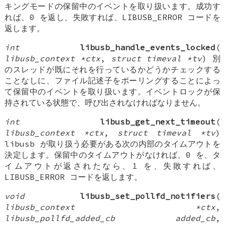
キングモードの保留中のイベントを取り扱います。成功す
れば、0 を返し、失敗すれば、LIBUSB_ERROR コードを
返します。
int
libusb_handle_events_locked
(
libusb_context *ctx
,
struct timeval *tv
) 別
のスレッドが既にそれを行っているかどうかチェックする
ことなしに、ファイル記述子をポーリングすることによっ
て保留中のイベントを取り扱います。イベントロックが保
持されている状態で、呼び出されなければなりません。
int
libusb_get_next_timeout
(
libusb_context *ctx
,
struct timeval *tv
)
libusb が取り扱う必要がある次の内部のタイムアウトを
決定します。保留中のタイムアウトがなければ、0 を、タ
イムアウトが返されたなら、1 を、失敗すれば、
LIBUSB_ERROR コードを返します。
void
libusb_set_pollfd_notifiers
(
libusb_context *ctx
,
libusb_pollfd_added_cb added_cb
,