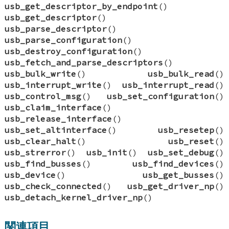
usb_get_descriptor_by_endpoint
()
usb_get_descriptor
()
usb_parse_descriptor
()
usb_parse_configuration
()
usb_destroy_configuration
()
usb_fetch_and_parse_descriptors
()
usb_bulk_write
()
usb_bulk_read
()
usb_interrupt_write
()
usb_interrupt_read
()
usb_control_msg
()
usb_set_configuration
()
usb_claim_interface
()
usb_release_interface
()
usb_set_altinterface
()
usb_resetep
()
usb_clear_halt
()
usb_reset
()
usb_strerror
()
usb_init
()
usb_set_debug
()
usb_find_busses
()
usb_find_devices
()
usb_device
()
usb_get_busses
()
usb_check_connected
()
usb_get_driver_np
()
usb_detach_kernel_driver_np
()
関連項目