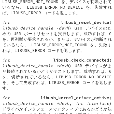
LIBUSB_ERROR_NOT_FOUND を、デバイスが切断されて
いるなら、 LIBUSB_ERROR_NO_DEVICE を、失敗すれ
ば、LIBUSB_ERROR コードを返します。
int
libusb_reset_device
(
libusb_device_handle *devh
) usb デバイスのた
めの USB ポートリセットを実行します。成功すれば、0
を、再列挙が要求されるか、または、デバイスが切断され
ているなら、 LIBUSB_ERROR_NOT_FOUND を、失敗す
れば、LIBUSB_ERROR コードを返します。
int
libusb_check_connected
(
libusb_device_handle *devh
) USB デバイスがま
だ接続されているかどうかテストします。成功すれば、0
を、切断されているなら、LIBUSB_ERROR_NO_DEVICE
を、そして失敗すれば、LIBUSB_ERROR コードを返しま
す。
int
libusb_kernel_driver_active
(
libusb_device_handle *devh
,
int interface
)
ドライバがインタフェースでアクティブであるかどうか決