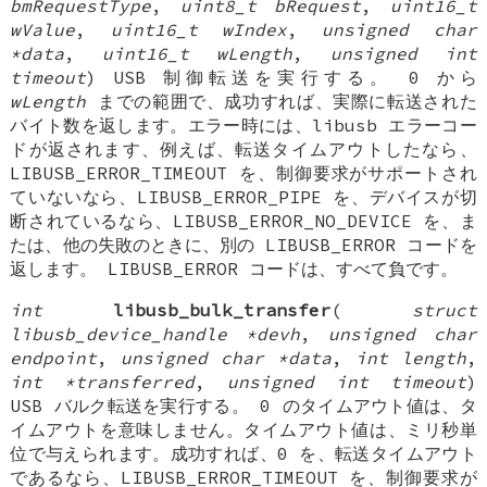
bmRequestType
,
uint8_t bRequest
,
uint16_t
wValue
,
uint16_t wIndex
,
unsigned char
*data
,
uint16_t wLength
,
unsigned int
timeout
) USB 制御転送を実行する。 0 から
wLength
までの範囲で、成功すれば、実際に転送された
バイト数を返します。エラー時には、libusb エラーコー
ドが返されます、例えば、転送タイムアウトしたなら、
LIBUSB_ERROR_TIMEOUT を、制御要求がサポートされ
ていないなら、LIBUSB_ERROR_PIPE を、デバイスが切
断されているなら、LIBUSB_ERROR_NO_DEVICE を、ま
たは、他の失敗のときに、別の LIBUSB_ERROR コードを
返します。 LIBUSB_ERROR コードは、すべて負です。
int
libusb_bulk_transfer
(
struct
libusb_device_handle *devh
,
unsigned char
endpoint
,
unsigned char *data
,
int length
,
int *transferred
,
unsigned int timeout
)
USB バルク転送を実行する。 0 のタイムアウト値は、タ
イムアウトを意味しません。タイムアウト値は、ミリ秒単
位で与えられます。成功すれば、0 を、転送タイムアウト
であるなら、LIBUSB_ERROR_TIMEOUT を、制御要求が