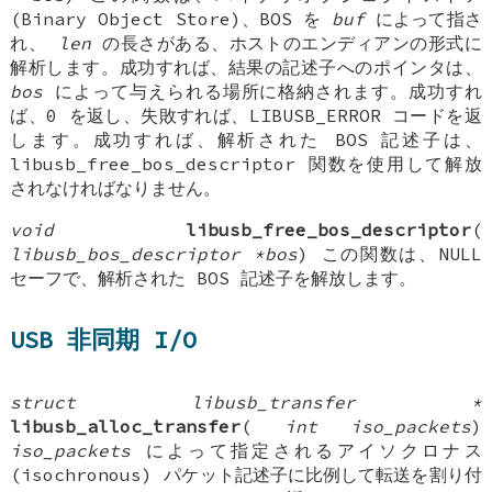
(Binary Object Store)、BOS を
buf
によって指さ
れ、
len
の長さがある、ホストのエンディアンの形式に
解析します。成功すれば、結果の記述子へのポインタは、
bos
によって与えられる場所に格納されます。成功すれ
ば、0 を返し、失敗すれば、LIBUSB_ERROR コードを返
します。成功すれば、解析された BOS 記述子は、
libusb_free_bos_descriptor 関数を使用して解放
されなければなりません。
void
libusb_free_bos_descriptor
(
libusb_bos_descriptor *bos
) この関数は、NULL
セーフで、解析された BOS 記述子を解放します。
USB 非同期 I/O
struct libusb_transfer *
libusb_alloc_transfer
(
int iso_packets
)
iso_packets
によって指定されるアイソクロナス
(isochronous) パケット記述子に比例して転送を割り付