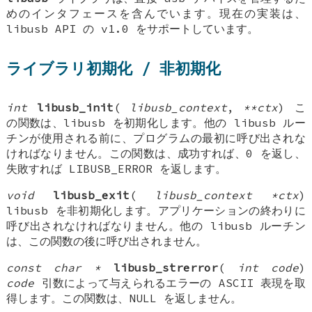
めのインタフェースを含んでいます。現在の実装は、
libusb API の v1.0 をサポートしています。
ライブラリ初期化 / 非初期化
int
libusb_init
(
libusb_context
,
**ctx
) こ
の関数は、libusb を初期化します。他の libusb ルー
チンが使用される前に、プログラムの最初に呼び出されな
ければなりません。この関数は、成功すれば、0 を返し、
失敗すれば LIBUSB_ERROR を返します。
void
libusb_exit
(
libusb_context *ctx
)
libusb を非初期化します。アプリケーションの終わりに
呼び出されなければなりません。他の libusb ルーチン
は、この関数の後に呼び出されません。
const char *
libusb_strerror
(
int code
)
code
引数によって与えられるエラーの ASCII 表現を取
得します。この関数は、NULL を返しません。