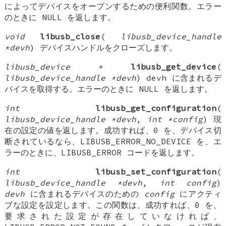
によってデバイスをオープンするための便利関数。エラー
のときに NULL を返します。
void
libusb_close
(
libusb_device_handle
*devh
) デバイスハンドルをクローズします。
libusb_device *
libusb_get_device
(
libusb_device_handle *devh
) devh に含まれるデ
バイスを取得する。エラーのときに NULL を返します。
int
libusb_get_configuration
(
libusb_device_handle *devh
,
int *config
) 現
在の設定の値を返します。成功すれば、0 を、デバイス切
断されているなら、LIBUSB_ERROR_NO_DEVICE を、エ
ラーのときに、LIBUSB_ERROR コードを返します。
int
libusb_set_configuration
(
libusb_device_handle *devh
,
int config
)
devh
に含まれるデバイスのための
config
にアクティ
ブな設定を設定します。この関数は、成功すれば、0 を、
要求された設定が存在していなければ、