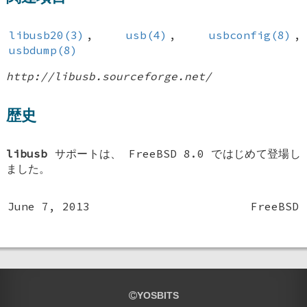
libusb20(3)
,
usb(4)
,
usbconfig(8)
,
usbdump(8)
http://libusb.sourceforge.net/
歴史
libusb
サポートは、
FreeBSD 8.0
ではじめて登場し
ました。
June 7, 2013
FreeBSD
YOSBITS