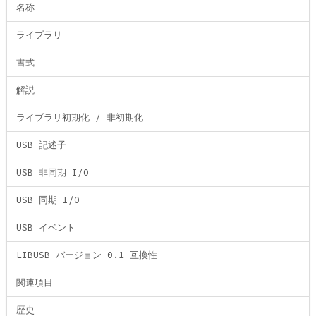
名称
ライブラリ
書式
解説
ライブラリ初期化 / 非初期化
USB 記述子
USB 非同期 I/O
USB 同期 I/O
USB イベント
LIBUSB バージョン 0.1 互換性
関連項目
歴史