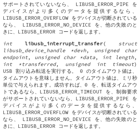
サポートされていないなら、 LIBUSB_ERROR_PIPE を
デバイスがより多くのデータを提供するなら、
LIBUSB_ERROR_OVERFLOW をデバイスが切断されている
なら、 LIBUSB_ERROR_NO_DEVICE を、他の失敗のと
きに、LIBUSB_ERROR コードを返します。
int
libusb_interrupt_transfer
(
struct
libusb_device_handle *devh
,
unsigned char
endpoint
,
unsigned char *data
,
int length
,
int *transferred
,
unsigned int timeout
)
USB 割り込み転送を実行する。 0 のタイムアウト値は、
タイムアウトを意味しません。タイムアウト値は、ミリ秒
単位で与えられます。成功すれば、0 を、転送タイムアウ
トであるなら、LIBUSB_ERROR_TIMEOUT を、制御要求
がサポートされていないなら、LIBUSB_ERROR_PIPE を
デバイスがより多くのデータを提供するなら、
LIBUSB_ERROR_OVERFLOW をデバイスが切断されている
なら、 LIBUSB_ERROR_NO_DEVICE を、他の失敗のと
きに、LIBUSB_ERROR コードを返します。