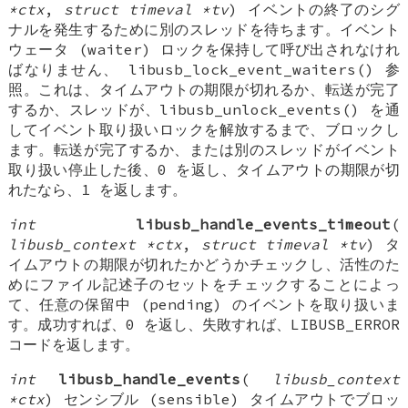
*ctx
,
struct timeval *tv
) イベントの終了のシグ
ナルを発生するために別のスレッドを待ちます。イベント
ウェータ (waiter) ロックを保持して呼び出されなけれ
ばなりません、 libusb_lock_event_waiters() 参
照。これは、タイムアウトの期限が切れるか、転送が完了
するか、スレッドが、libusb_unlock_events() を通
してイベント取り扱いロックを解放するまで、ブロックし
ます。転送が完了するか、または別のスレッドがイベント
取り扱い停止した後、0 を返し、タイムアウトの期限が切
れたなら、1 を返します。
int
libusb_handle_events_timeout
(
libusb_context *ctx
,
struct timeval *tv
) タ
イムアウトの期限が切れたかどうかチェックし、活性のた
めにファイル記述子のセットをチェックすることによっ
て、任意の保留中 (pending) のイベントを取り扱いま
す。成功すれば、0 を返し、失敗すれば、LIBUSB_ERROR
コードを返します。
int
libusb_handle_events
(
libusb_context
*ctx
) センシブル (sensible) タイムアウトでブロッ