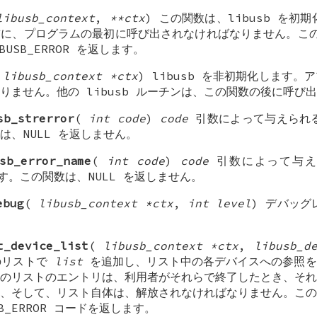
libusb_context
,
**ctx
) この関数は、libusb を初期
に、プログラムの最初に呼び出されなければなりません。この
USB_ERROR を返します。
(
libusb_context *ctx
) libusb を非初期化します
りません。他の libusb ルーチンは、この関数の後に呼び
sb_strerror
(
int code
)
code
引数によって与えられるエ
は、NULL を返しません。
sb_error_name
(
int code
)
code
引数によって与え
ます。この関数は、NULL を返しません。
ebug
(
libusb_context *ctx
,
int level
) デバッ
t_device_list
(
libusb_context *ctx
,
libusb_d
スのリストで
list
を追加し、リスト中の各デバイスへの参照を
のリストのエントリは、利用者がそれらで終了したとき、それ
、そして、リスト自体は、解放されなければなりません。この
B_ERROR コードを返します。