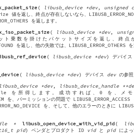
x_packet_size
(
libusb_device *dev
,
unsigned 
Size 値を返し、終点が存在しないなら、LIBUSB_ERROR_N
ROR_OTHERS を返します。
x_iso_packet_size
(
libusb_device *dev
,
unsig
ット乗数を掛けたパケットサイズを返し、終点
T_FOUND を返し、他の失敗では、LIBUSB_ERROR_OTHERS
ibusb_ref_device
(
libusb_device *dev
) デバイ
_device
(
libusb_device *dev
) デバイス
dev
の参照
libusb_device *dev
,
libusb_device_handle **d
_handle を所得します。成功すれば、0 を、
O_MEM を、パーミッションの問題で LIBUSB_ERROR_ACC
RROR_NO_DEVICE を、そして、他のエラーのときに LIBU
ndle *
libusb_open_device_with_vid_pid
(
lib
t16_t pid
) ベンダとプロダクト ID
vid
と
pid
によっ