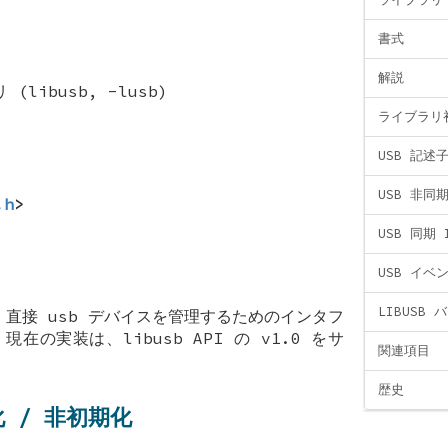
書式
解説
(libusb, -lusb)
ライブラリ
USB 記述
USB 非同期
.h
>
USB 同期 
USB イベ
LIBUSB 
直接 usb デバイスを管理するためのインタフ
在の実装は、libusb API の v1.0 をサ
関連項目
歴史
 / 非初期化