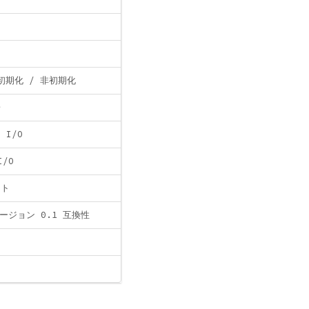
初期化 / 非初期化
子
 I/O
I/O
ント
バージョン 0.1 互換性