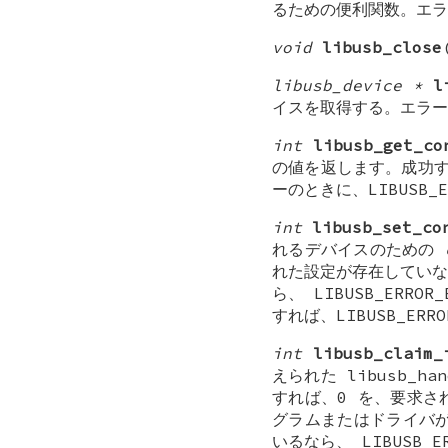
るための便利関数。エラ
void
libusb_close
libusb_device *
l
イスを取得する。エラーの
int
libusb_get_co
の値を返します。成功すれ
ーのときに、LIBUSB_
int
libusb_set_co
れるデバイスのための
れた設定が存在していなけ
ら、 LIBUSB_ERRO
すれば、LIBUSB_ER
int
libusb_claim_
えられた libusb_ha
すれば、0 を、要求され
グラムまたはドライバがイ
いるなら、 LIBUSB_E