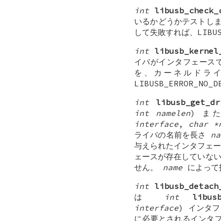
int
libusb_check_
いるかどうかテストします
して失敗すれば、LIBUS
int
libusb_kernel
イバがインタフェース
を、カーネルドライ
LIBUSB_ERROR_N
int
libusb_get_dr
int namelen
) ま
interface
,
char *
ライバの名前を長さ
na
与えられたインタフェース
ェースが存在していないなら
せん。
name
によって
int
libusb_detach
は
int
libus
interface
) インタ
に必要とされるインタフ