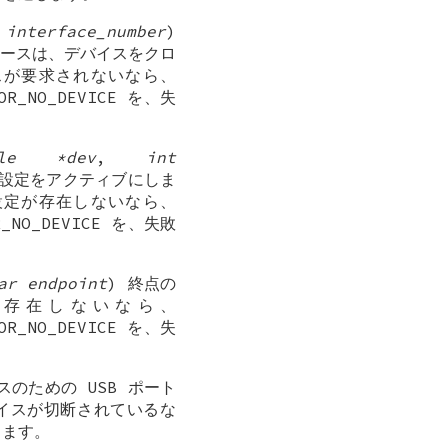
 interface_number
)
ースは、デバイスをクロ
スが要求されないなら、
R_NO_DEVICE を、失
ndle *dev
,
int
の設定をアクティブにしま
設定が存在しないなら、
_NO_DEVICE を、失敗
ar endpoint
) 終点の
点が存在しないなら、
R_NO_DEVICE を、失
イスのための USB ポート
イスが切断されているな
返します。