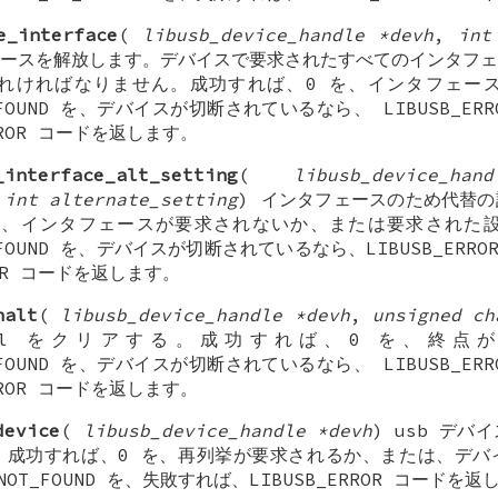
e_interface
(
libusb_device_handle *devh
,
int
ースを解放します。デバイスで要求されたすべてのインタフェ
れければなりません。成功すれば、0 を、インタフェー
OT_FOUND を、デバイスが切断されているなら、 LIBUSB_ERRO
RROR コードを返します。
_interface_alt_setting
(
libusb_device_ha
,
int alternate_setting
) インタフェースのため代替
を、インタフェースが要求されないか、または要求された
OT_FOUND を、デバイスが切断されているなら、LIBUSB_ERROR
ROR コードを返します。
halt
(
libusb_device_handle *devh
,
unsigned ch
stall をクリアする。成功すれば、0 を、終
OT_FOUND を、デバイスが切断されているなら、 LIBUSB_ERRO
RROR コードを返します。
device
(
libusb_device_handle *devh
) usb デバ
。成功すれば、0 を、再列挙が要求されるか、または、デバ
R_NOT_FOUND を、失敗すれば、LIBUSB_ERROR コードを