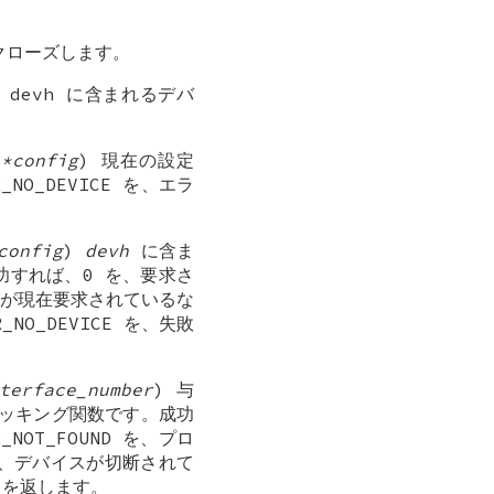
クローズします。
) devh に含まれるデバ
 *config
) 現在の設定
O_DEVICE を、エラ
config
)
devh
に含ま
すれば、0 を、要求さ
ースが現在要求されているな
_NO_DEVICE を、失敗
terface_number
) 与
ッキング関数です。成功
OT_FOUND を、プロ
 を、デバイスが切断されて
コードを返します。