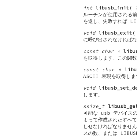
int
libusb_init
(
ルーチンが使用される前
を返し、失敗すれば LIB
void
libusb_exit
に呼び出されなければな
const char *
libu
を取得します。この関数
const char *
libu
ASCII 表現を取得し
void
libusb_set_d
します。
ssize_t
libusb_ge
可能な usb デバイ
よって作成されたすべて
しせなければなりません
スの数、または LIBUS