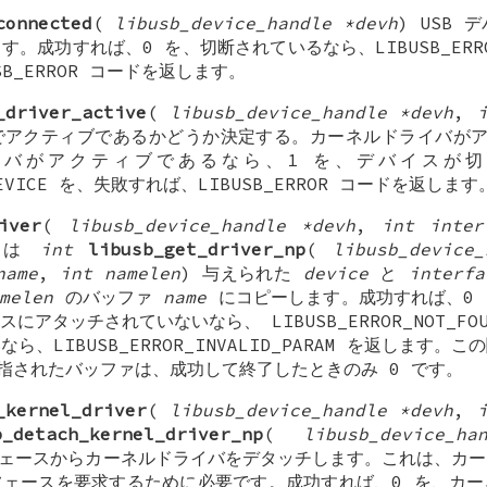
connected
(
libusb_device_handle *devh
) USB
。成功すれば、0 を、切断されているなら、LIBUSB_ERROR_
B_ERROR コードを返します。
_driver_active
(
libusb_device_handle *devh
,
でアクティブであるかどうか決定する。カーネルドライバがア
バがアクティブであるなら、1 を、デバイスが
O_DEVICE を、失敗すれば、LIBUSB_ERROR コードを返します
iver
(
libusb_device_handle *devh
,
int inter
たは
int
libusb_get_driver_np
(
libusb_device_
name
,
int namelen
) 与えられた
device
と
interfa
melen
のバッファ
name
にコピーします。成功すれば、0 
にアタッチされていないなら、 LIBUSB_ERROR_NOT_FO
、LIBUSB_ERROR_INVALID_PARAM を返します
指されたバッファは、成功して終了したときのみ 0 です。
_kernel_driver
(
libusb_device_handle *devh
,
b_detach_kernel_driver_np
(
libusb_device_h
フェースからカーネルドライバをデタッチします。これは、カ
ェースを要求するために必要です。成功すれば、0 を、カー