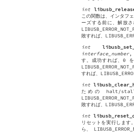
int
libusb_releas
この関数は、インタフェ
ーズする前に、解放さ
LIBUSB_ERROR_N
敗すれば、LIBUSB_E
int
libusb_set
interface_number
す。成功すれば、0 
LIBUSB_ERROR_N
すれば、LIBUSB_ER
int
libusb_clear_
ための halt/
LIBUSB_ERROR_N
敗すれば、LIBUSB_E
int
libusb_reset_
リセットを実行します
ら、 LIBUSB_ERRO