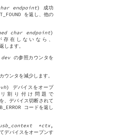
char endpoint
) 成功
OT_FOUND を返し、他の
ned char endpoint
)
が存在しないなら、
 を返します。
ス
dev
の参照カウンタを
カウンタを減少します。
evh
) デバイスをオープ
メモリ割り付け問題で
ESS を、デバイス切断されて
SB_ERROR コードを返し
usb_context *ctx
,
てデバイスをオープンす