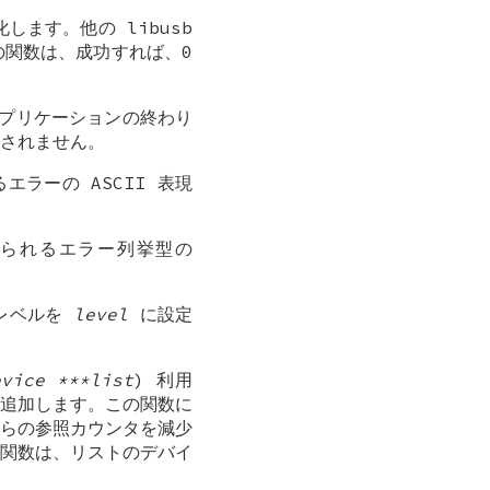
化します。他の libusb
関数は、成功すれば、0
。アプリケーションの終わり
出されません。
ラーの ASCII 表現
られるエラー列挙型の
グレベルを
level
に設定
evice ***list
) 利用
追加します。この関数に
らの参照カウンタを減少
関数は、リストのデバイ