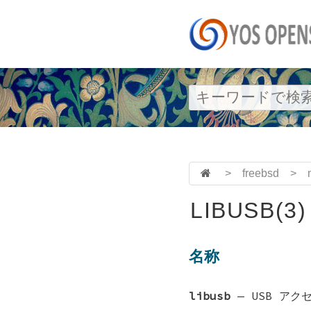
>
freebsd
>
LIBUSB(3)
名称
libusb
—
USB アク