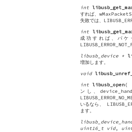
int
libusb_get_ma
すれば、wMaxPacket
失敗では、LIBUSB_ER
int
libusb_get_ma
成功すれば、パケ
LIBUSB_ERROR_NO
libusb_device *
l
増加します。
void
libusb_unref
int
libusb_open
(
ンし、device
LIBUSB_ERROR_N
いるなら、 LIBUSB_E
ます。
libusb_device_ha
uint16_t vid
,
uin