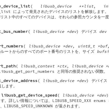
e_device_list
(
libusb_device **list
,
in
vice_list によって発見されたデバイスのリストを解放します
リスト中のすべてのデバイスは、それらの参照カウンタを一度
t_bus_number
(
libusb_device *dev
) デバイス
dev
rt_numbers
(
libusb_device *dev
,
uint8_t *buf
ルートからのすべてのポート番号のリストを、サイズ
bufsi
rt_path
(
libusb_context *ctx
,
libusb_device *
libusb_get_port_numbers と同等の推奨されない関数。
t_device_address
(
libusb_device *dev
) デバイ
を返します。
libusb_get_device_speed
(
libusb_device *dev
。詳しい情報については、LIBUSB_SPEED_XXX enum
IBUSB_SPEED_UNKNOWN が返されます。