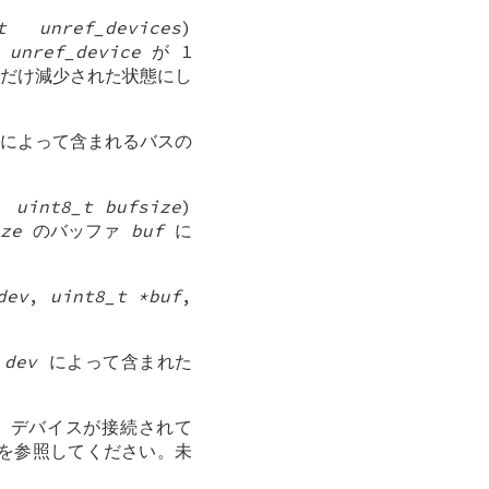
t unref_devices
)
。
unref_device
が 1
だけ減少された状態にし
によって含まれるバスの
,
uint8_t bufsize
)
ze
のバッファ
buf
に
dev
,
uint8_t *buf
,
ス
dev
によって含まれた
) デバイスが接続されて
s を参照してください。未