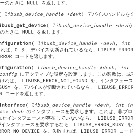
ーのときに NULL を返します。
(
libusb_device_handle *devh
) デバイスハンドルを
ibusb_get_device
(
libusb_device_handle *devh
ときに NULL を返します。
nfiguration
(
libusb_device_handle *devh
,
int
ば、0 を、デバイス切断されているなら、LIBUSB_ERROR_N
ERROR コードを返します。
nfiguration
(
libusb_device_handle *devh
,
int 
config
にアクティブな設定を設定します。この関数は、成功
れば、 LIBUSB_ERROR_NOT_FOUND を、インタフェ
R_BUSY を、デバイスが切断されているなら、 LIBUSB_ERROR
ROR コードを返します。
interface
(
libusb_device_handle *devh
,
int in
ndle
devh
のインタフェースを要求します。これは、非ブロ
たインタフェースが存在していないなら、 LIBUSB_ERROR_N
ンタフェースを要求するなら、LIBUSB_ERROR_BUSY
RROR_NO_DEVICE を、失敗すれば、LIBUSB_ERROR 