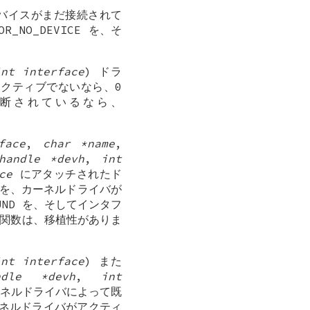
 デバイスがまだ接続されて
NO_DEVICE を、そ
int interface
) ドラ
クティブでないなら、0
切断されているなら、
。
face
,
char *name
,
handle *devh
,
int
ce
にアタッチされたド
を、カーネルドライバが
UND を、そしてインタフ
。この関数は、移植性がありま
int interface
) また
andle *devh
,
int
ーネルドライバによって既
ネルドライバがアクティ