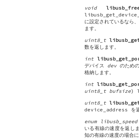
void
libusb_fre
libusb_get_de
に設定されているなら、
ます。
uint8_t
libusb_ge
数を返します。
int
libusb_get_po
デバイス
dev
のための
格納します。
int
libusb_get_po
uint8_t bufsize
) 
uint8_t
libusb_ge
device_address 
enum libusb_speed
いる有線の速度を返します
知の有線の速度の場合に、L