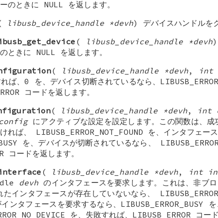
ーのときに NULL を返します。
(
libusb_device_handle *devh
) デバイスハンドルを
ibusb_get_device
(
libusb_device_handle *devh
ときに NULL を返します。
nfiguration
(
libusb_device_handle *devh
,
int
ば、0 を、デバイス切断されているなら、LIBUSB_ERROR_N
ERROR コードを返します。
nfiguration
(
libusb_device_handle *devh
,
int 
config
にアクティブな設定を設定します。この関数は、成功
れば、 LIBUSB_ERROR_NOT_FOUND を、インタフェ
R_BUSY を、デバイスが切断されているなら、 LIBUSB_ERROR
ROR コードを返します。
interface
(
libusb_device_handle *devh
,
int in
ndle
devh
のインタフェースを要求します。これは、非ブロ
たインタフェースが存在していないなら、 LIBUSB_ERROR_N
ンタフェースを要求するなら、LIBUSB_ERROR_BUSY
RROR_NO_DEVICE を、失敗すれば、LIBUSB_ERROR 