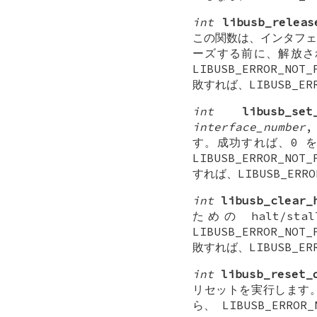
int
libusb_releas
この関数は、インタフェ
ーズする前に、解放さ
LIBUSB_ERROR_N
敗すれば、LIBUSB_E
int
libusb_set
interface_number
す。成功すれば、0 
LIBUSB_ERROR_N
すれば、LIBUSB_ER
int
libusb_clear_
ための halt/
LIBUSB_ERROR_N
敗すれば、LIBUSB_E
int
libusb_reset_
リセットを実行します
ら、 LIBUSB_ERRO