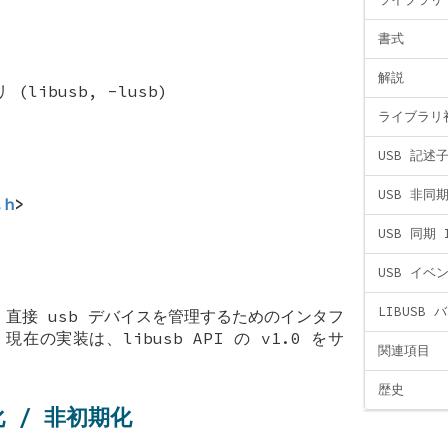
書式
解説
(libusb, -lusb)
ライブラリ
USB 記述
USB 非同期
.h
>
USB 同期 
USB イベ
LIBUSB 
直接 usb デバイスを管理するためのインタフ
在の実装は、libusb API の v1.0 をサ
関連項目
歴史
 / 非初期化