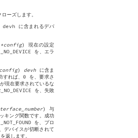
クローズします。
) devh に含まれるデバ
 *config
) 現在の設定
O_DEVICE を、エラ
config
)
devh
に含ま
すれば、0 を、要求さ
ースが現在要求されているな
_NO_DEVICE を、失敗
terface_number
) 与
ッキング関数です。成功
OT_FOUND を、プロ
 を、デバイスが切断されて
コードを返します。