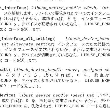
e_interface
(
libusb_device_handle *devh
,
int
ースを解放します。デバイスで要求されたすべてのインタフェ
れければなりません。成功すれば、0 を、インタフェー
OT_FOUND を、デバイスが切断されているなら、 LIBUSB_ERRO
RROR コードを返します。
_interface_alt_setting
(
libusb_device_ha
,
int alternate_setting
) インタフェースのため代替
を、インタフェースが要求されないか、または要求された
OT_FOUND を、デバイスが切断されているなら、LIBUSB_ERROR
ROR コードを返します。
halt
(
libusb_device_handle *devh
,
unsigned ch
stall をクリアする。成功すれば、0 を、終
OT_FOUND を、デバイスが切断されているなら、 LIBUSB_ERRO
RROR コードを返します。
device
(
libusb_device_handle *devh
) usb デバ
。成功すれば、0 を、再列挙が要求されるか、または、デバ
R_NOT_FOUND を、失敗すれば、LIBUSB_ERROR コードを