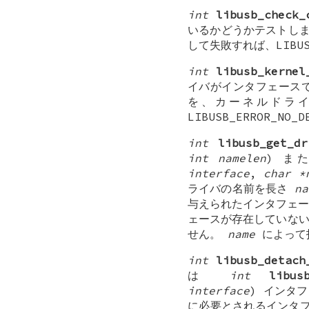
int
libusb_check_
いるかどうかテストします
して失敗すれば、LIBUS
int
libusb_kernel
イバがインタフェース
を、カーネルドライ
LIBUSB_ERROR_N
int
libusb_get_dr
int namelen
) ま
interface
,
char *
ライバの名前を長さ
na
与えられたインタフェース
ェースが存在していないなら
せん。
name
によって
int
libusb_detach
は
int
libus
interface
) インタ
に必要とされるインタフ