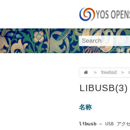
>
freebsd
>
LIBUSB(3)
名称
libusb
—
USB アク