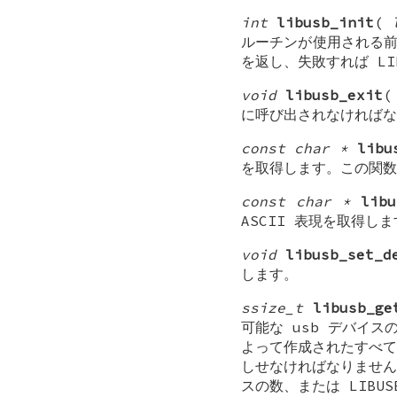
int
libusb_init
(
ルーチンが使用される前
を返し、失敗すれば LIB
void
libusb_exit
に呼び出されなければな
const char *
libu
を取得します。この関数
const char *
libu
ASCII 表現を取得し
void
libusb_set_d
します。
ssize_t
libusb_ge
可能な usb デバイ
よって作成されたすべて
しせなければなりません
スの数、または LIBUS