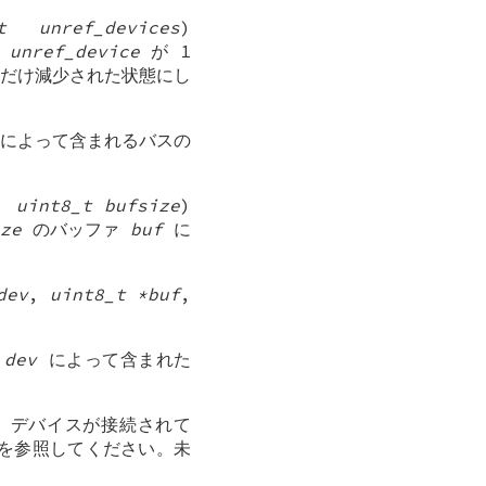
t unref_devices
)
。
unref_device
が 1
だけ減少された状態にし
によって含まれるバスの
,
uint8_t bufsize
)
ze
のバッファ
buf
に
dev
,
uint8_t *buf
,
ス
dev
によって含まれた
) デバイスが接続されて
s を参照してください。未