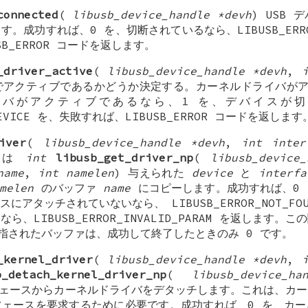
connected
(
libusb_device_handle *devh
) USB
。成功すれば、0 を、切断されているなら、LIBUSB_ERROR_
B_ERROR コードを返します。
_driver_active
(
libusb_device_handle *devh
,
でアクティブであるかどうか決定する。カーネルドライバがア
バがアクティブであるなら、1 を、デバイスが
O_DEVICE を、失敗すれば、LIBUSB_ERROR コードを返します
iver
(
libusb_device_handle *devh
,
int inter
たは
int
libusb_get_driver_np
(
libusb_device_
name
,
int namelen
) 与えられた
device
と
interfa
melen
のバッファ
name
にコピーします。成功すれば、0 
にアタッチされていないなら、 LIBUSB_ERROR_NOT_FO
、LIBUSB_ERROR_INVALID_PARAM を返します
指されたバッファは、成功して終了したときのみ 0 です。
_kernel_driver
(
libusb_device_handle *devh
,
b_detach_kernel_driver_np
(
libusb_device_h
フェースからカーネルドライバをデタッチします。これは、カ
ェースを要求するために必要です。成功すれば、0 を、カー