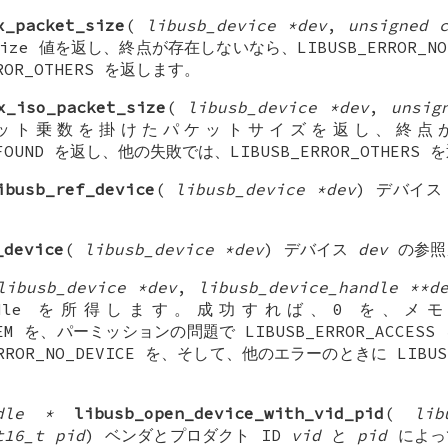
x_packet_size
(
libusb_device *dev
,
unsigned 
Size 値を返し、終点が存在しないなら、LIBUSB_ERROR_N
ROR_OTHERS を返します。
x_iso_packet_size
(
libusb_device *dev
,
unsig
ット乗数を掛けたパケットサイズを返し、終点
T_FOUND を返し、他の失敗では、LIBUSB_ERROR_OTHERS
ibusb_ref_device
(
libusb_device *dev
) デバイ
_device
(
libusb_device *dev
) デバイス
dev
の参照
libusb_device *dev
,
libusb_device_handle **d
_handle を所得します。成功すれば、0 を、
O_MEM を、パーミッションの問題で LIBUSB_ERROR_ACC
RROR_NO_DEVICE を、そして、他のエラーのときに LIBU
ndle *
libusb_open_device_with_vid_pid
(
lib
t16_t pid
) ベンダとプロダクト ID
vid
と
pid
によっ