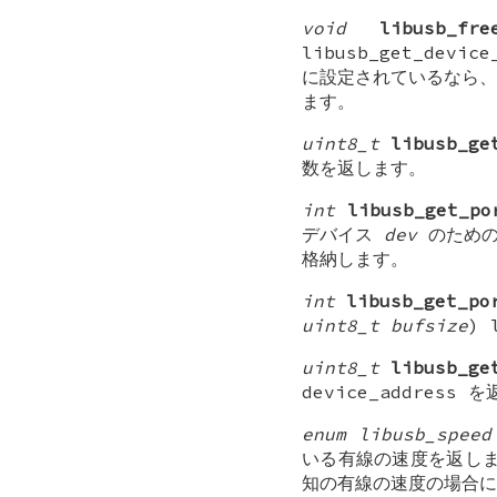
void
libusb_fre
libusb_get_de
に設定されているなら、
ます。
uint8_t
libusb_ge
数を返します。
int
libusb_get_po
デバイス
dev
のための
格納します。
int
libusb_get_po
uint8_t bufsize
) 
uint8_t
libusb_ge
device_address 
enum libusb_speed
いる有線の速度を返します
知の有線の速度の場合に、L