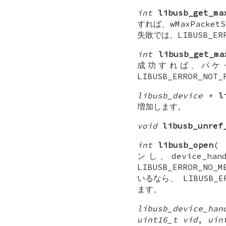
int
libusb_get_ma
すれば、wMaxPacket
失敗では、LIBUSB_ER
int
libusb_get_ma
成功すれば、パケ
LIBUSB_ERROR_NO
libusb_device *
l
増加します。
void
libusb_unref
int
libusb_open
(
ンし、device
LIBUSB_ERROR_N
いるなら、 LIBUSB_E
ます。
libusb_device_ha
uint16_t vid
,
uin