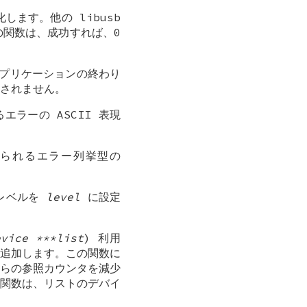
化します。他の libusb
関数は、成功すれば、0
。アプリケーションの終わり
出されません。
ラーの ASCII 表現
られるエラー列挙型の
グレベルを
level
に設定
evice ***list
) 利用
追加します。この関数に
らの参照カウンタを減少
関数は、リストのデバイ