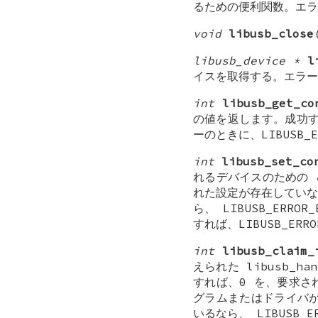
るための便利関数。エラ
void
libusb_close
libusb_device *
l
イスを取得する。エラーの
int
libusb_get_co
の値を返します。成功すれ
ーのときに、LIBUSB_
int
libusb_set_co
れるデバイスのための
れた設定が存在していなけ
ら、 LIBUSB_ERRO
すれば、LIBUSB_ER
int
libusb_claim_
えられた libusb_ha
すれば、0 を、要求され
グラムまたはドライバがイ
いるなら、 LIBUSB_E