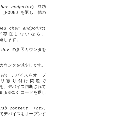
char endpoint
) 成功
OT_FOUND を返し、他の
ned char endpoint
)
が存在しないなら、
 を返します。
ス
dev
の参照カウンタを
カウンタを減少します。
evh
) デバイスをオープ
メモリ割り付け問題で
ESS を、デバイス切断されて
SB_ERROR コードを返し
usb_context *ctx
,
てデバイスをオープンす