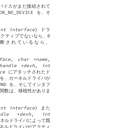
 デバイスがまだ接続されて
NO_DEVICE を、そ
int interface
) ドラ
クティブでないなら、0
切断されているなら、
。
face
,
char *name
,
handle *devh
,
int
ce
にアタッチされたド
を、カーネルドライバが
UND を、そしてインタフ
。この関数は、移植性がありま
int interface
) また
andle *devh
,
int
ーネルドライバによって既
ネルドライバがアクティ