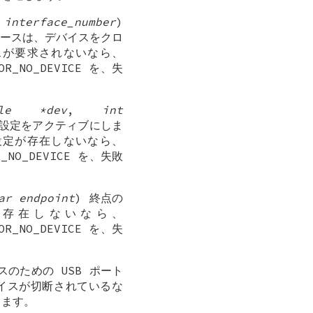
 interface_number
)
ースは、デバイスをクロ
スが要求されないなら、
R_NO_DEVICE を、失
ndle *dev
,
int
の設定をアクティブにしま
設定が存在しないなら、
_NO_DEVICE を、失敗
ar endpoint
) 終点の
点が存在しないなら、
R_NO_DEVICE を、失
イスのための USB ポート
イスが切断されているな
返します。