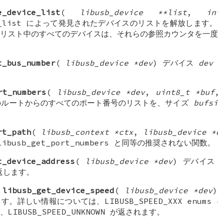
e_device_list
(
libusb_device **list
,
in
vice_list によって発見されたデバイスのリストを解放します
リスト中のすべてのデバイスは、それらの参照カウンタを一度
t_bus_number
(
libusb_device *dev
) デバイス
dev
rt_numbers
(
libusb_device *dev
,
uint8_t *buf
ルートからのすべてのポート番号のリストを、サイズ
bufsi
rt_path
(
libusb_context *ctx
,
libusb_device *
libusb_get_port_numbers と同等の推奨されない関数。
t_device_address
(
libusb_device *dev
) デバイ
を返します。
libusb_get_device_speed
(
libusb_device *dev
。詳しい情報については、LIBUSB_SPEED_XXX enum
IBUSB_SPEED_UNKNOWN が返されます。