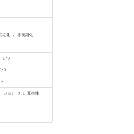
初期化 / 非初期化
子
 I/O
I/O
ント
バージョン 0.1 互換性