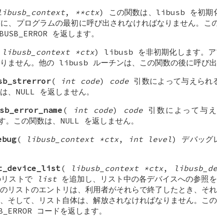
libusb_context
,
**ctx
) この関数は、libusb を初期
に、プログラムの最初に呼び出されなければなりません。この
USB_ERROR を返します。
(
libusb_context *ctx
) libusb を非初期化します
りません。他の libusb ルーチンは、この関数の後に呼び
sb_strerror
(
int code
)
code
引数によって与えられるエ
は、NULL を返しません。
sb_error_name
(
int code
)
code
引数によって与え
ます。この関数は、NULL を返しません。
ebug
(
libusb_context *ctx
,
int level
) デバッ
t_device_list
(
libusb_context *ctx
,
libusb_d
スのリストで
list
を追加し、リスト中の各デバイスへの参照を
のリストのエントリは、利用者がそれらで終了したとき、それ
、そして、リスト自体は、解放されなければなりません。この
B_ERROR コードを返します。