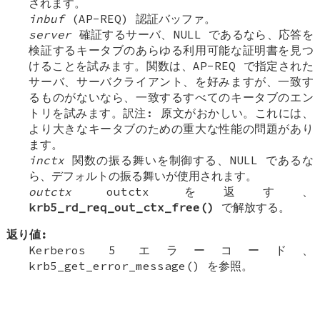
されます。
inbuf
(AP-REQ) 認証バッファ。
server
確証するサーバ、NULL であるなら、応答を
検証するキータブのあらゆる利用可能な証明書を見つ
けることを試みます。関数は、AP-REQ で指定された
サーバ、サーバクライアント、を好みますが、一致す
るものがないなら、一致するすべてのキータブのエン
トリを試みます。訳注: 原文がおかしい。これには、
より大きなキータブのための重大な性能の問題があり
ます。
inctx
関数の振る舞いを制御する、NULL であるな
ら、デフォルトの振る舞いが使用されます。
outctx
outctx を返す、
krb5_rd_req_out_ctx_free()
で解放する。
返り値:
Kerberos 5 エラーコード、
krb5_get_error_message() を参照。