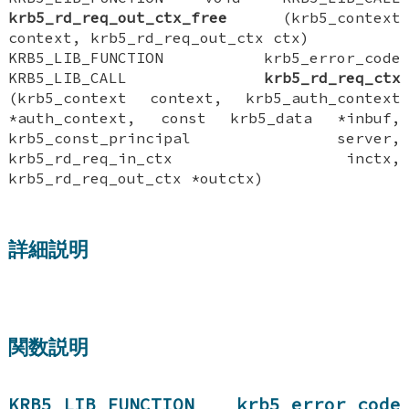
krb5_rd_req_out_ctx_free
(krb5_context
context, krb5_rd_req_out_ctx ctx)
KRB5_LIB_FUNCTION krb5_error_code
KRB5_LIB_CALL
krb5_rd_req_ctx
(krb5_context context, krb5_auth_context
*auth_context, const krb5_data *inbuf,
krb5_const_principal server,
krb5_rd_req_in_ctx inctx,
krb5_rd_req_out_ctx *outctx)
詳細説明
関数説明
KRB5_LIB_FUNCTION krb5_error_code