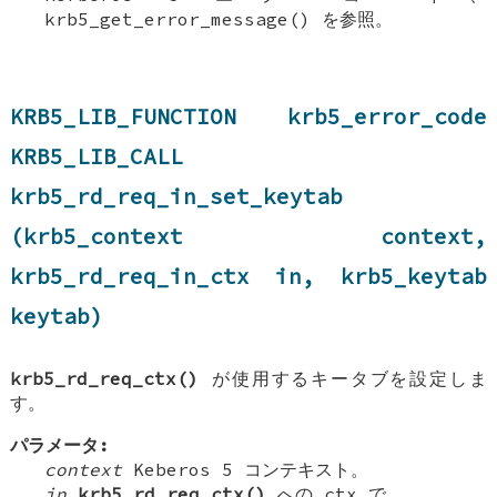
krb5_get_error_message() を参照。
KRB5_LIB_FUNCTION krb5_error_code
KRB5_LIB_CALL
krb5_rd_req_in_set_keytab
(krb5_context context,
krb5_rd_req_in_ctx in, krb5_keytab
keytab)
krb5_rd_req_ctx()
が使用するキータブを設定しま
す。
パラメータ:
context
Keberos 5 コンテキスト。
in
krb5_rd_req_ctx()
への ctx で。