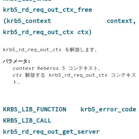
krb5_rd_req_out_ctx_free
(krb5_context context,
krb5_rd_req_out_ctx ctx)
krb5_rd_req_out_ctx を解放します。
パラメータ:
context
Keberos 5 コンテキスト。
ctx
解放する krb5_rd_req_out_ctx コンテキス
ト。
KRB5_LIB_FUNCTION krb5_error_code
KRB5_LIB_CALL
krb5_rd_req_out_get_server