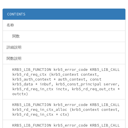
CONTENTS
名称
関数
詳細説明
関数説明
KRB5_LIB_FUNCTION krb5_error_code KRB5_LIB_CALL
krb5_rd_req_ctx (krb5_context context,
krb5_auth_context * auth_context, const
krb5_data * inbuf, krb5_const_principal server,
krb5_rd_req_in_ctx inctx, krb5_rd_req_out_ctx *
outctx)
KRB5_LIB_FUNCTION krb5_error_code KRB5_LIB_CALL
krb5_rd_req_in_ctx_alloc (krb5_context context,
krb5_rd_req_in_ctx * ctx)
KRB5_LIB_FUNCTION krb5_error_code KRB5_LIB_CALL