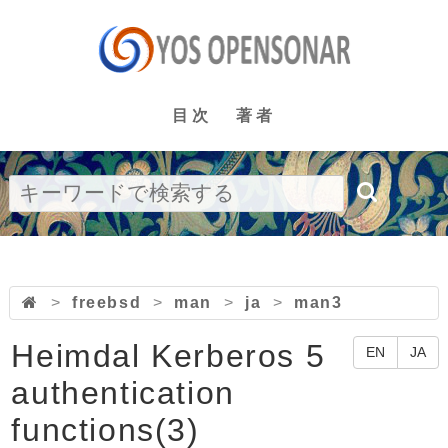
目次
著者
>
freebsd
>
man
>
ja
>
man3
Heimdal Kerberos 5
EN
JA
authentication
functions(3)