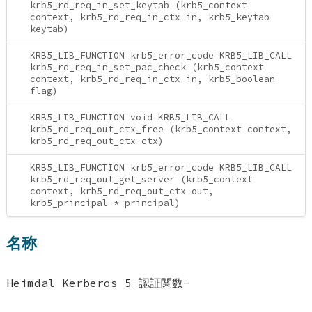
krb5_rd_req_in_set_keytab (krb5_context
context, krb5_rd_req_in_ctx in, krb5_keytab
keytab)
KRB5_LIB_FUNCTION krb5_error_code KRB5_LIB_CALL
krb5_rd_req_in_set_pac_check (krb5_context
context, krb5_rd_req_in_ctx in, krb5_boolean
flag)
KRB5_LIB_FUNCTION void KRB5_LIB_CALL
krb5_rd_req_out_ctx_free (krb5_context context,
krb5_rd_req_out_ctx ctx)
KRB5_LIB_FUNCTION krb5_error_code KRB5_LIB_CALL
krb5_rd_req_out_get_server (krb5_context
context, krb5_rd_req_out_ctx out,
krb5_principal * principal)
名称
Heimdal Kerberos 5 認証関数-