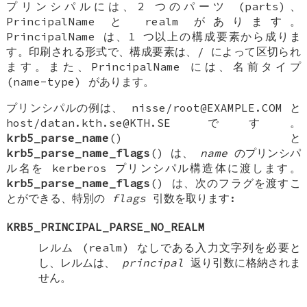
プリンシパルには、2 つのパーツ (parts)、
PrincipalName
と
realm
があります。
PrincipalName は、1 つ以上の構成要素から成りま
す。印刷される形式で、構成要素は、/ によって区切られ
ます。また、PrincipalName には、名前タイプ
(name-type) があります。
プリンシパルの例は、
nisse/root@EXAMPLE.COM
と
host/datan.kth.se@KTH.SE
です。
krb5_parse_name
() と
krb5_parse_name_flags
() は、
name
のプリンシパ
ル名を kerberos プリンシパル構造体に渡します。
krb5_parse_name_flags
() は、次のフラグを渡すこ
とができる、特別の
flags
引数を取ります:
KRB5_PRINCIPAL_PARSE_NO_REALM
レルム (realm) なしである入力文字列を必要と
し、レルムは、
principal
返り引数に格納されま
せん。