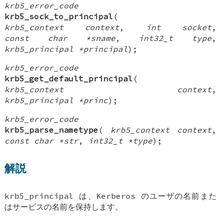
krb5_error_code
krb5_sock_to_principal
(
krb5_context context
,
int socket
,
const char *sname
,
int32_t type
,
krb5_principal *principal
);
krb5_error_code
krb5_get_default_principal
(
krb5_context context
,
krb5_principal *princ
);
krb5_error_code
krb5_parse_nametype
(
krb5_context context
,
const char *str
,
int32_t *type
);
解説
krb5_principal
は、Kerberos のユーザの名前また
はサービスの名前を保持します。