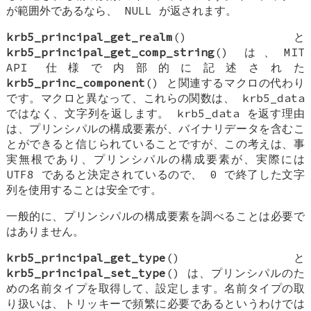
が範囲外であるなら、
NULL
が返されます。
krb5_principal_get_realm
() と
krb5_principal_get_comp_string
() は、MIT
API 仕様で内部的に記述された
krb5_princ_component
() と関連するマクロの代わり
です。マクロと異なって、これらの関数は、
krb5_data
ではなく、文字列を返します。
krb5_data
を返す理由
は、プリンシパルの構成要素が、バイナリデータを含むこ
とができると信じられていることですが、この考えは、事
実無根であり、プリンシパルの構成要素が、実際には
UTF8 であると決定されているので、 0 で終了した文字
列を使用することは安全です。
一般的に、プリンシパルの構成要素を調べることは必要で
はありません。
krb5_principal_get_type
() と
krb5_principal_set_type
() は、プリンシパルのた
めの名前タイプを取得して、設定します。名前タイプの取
り扱いは、トリッキーで頻繁に必要であるというわけでは