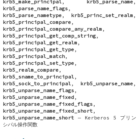
krb5_make_principal
,
krb5_parse_name
,
krb5_parse_name_flags
,
krb5_parse_nametype
,
krb5_princ_set_realm
,
krb5_principal_compare
,
krb5_principal_compare_any_realm
,
krb5_principal_get_comp_string
,
krb5_principal_get_realm
,
krb5_principal_get_type
,
krb5_principal_match
,
krb5_principal_set_type
,
krb5_realm_compare
,
krb5_sname_to_principal
,
krb5_sock_to_principal
,
krb5_unparse_name
,
krb5_unparse_name_flags
,
krb5_unparse_name_fixed
,
krb5_unparse_name_fixed_flags
,
krb5_unparse_name_fixed_short
,
krb5_unparse_name_short
—
Kerberos 5 プリン
シパル操作関数