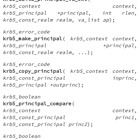
krb5_context context
,
krb5_principal *principal
,
int rlen
,
krb5_const_realm realm
,
va_list ap
);
krb5_error_code
krb5_make_principal
(
krb5_context context
,
krb5_principal *principal
,
krb5_const_realm realm
,
...
);
krb5_error_code
krb5_copy_principal
(
krb5_context context
,
krb5_const_principal inprinc
,
krb5_principal *outprinc
);
krb5_boolean
krb5_principal_compare
(
krb5_context context
,
krb5_const_principal princ1
,
krb5_const_principal princ2
);
krb5_boolean