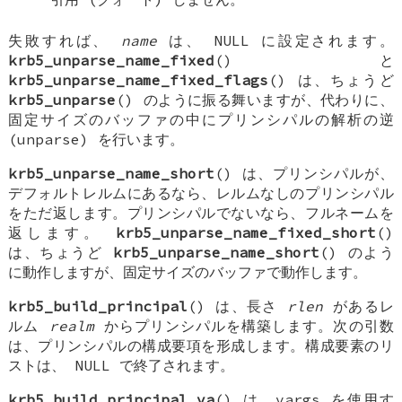
失敗すれば、
name
は、
NULL
に設定されます。
krb5_unparse_name_fixed
() と
krb5_unparse_name_fixed_flags
() は、ちょうど
krb5_unparse
() のように振る舞いますが、代わりに、
固定サイズのバッファの中にプリンシパルの解析の逆
(unparse) を行います。
krb5_unparse_name_short
() は、プリンシパルが、
デフォルトレルムにあるなら、レルムなしのプリンシパル
をただ返します。プリンシパルでないなら、フルネームを
返します。
krb5_unparse_name_fixed_short
()
は、ちょうど
krb5_unparse_name_short
() のよう
に動作しますが、固定サイズのバッファで動作します。
krb5_build_principal
() は、長さ
rlen
があるレ
ルム
realm
からプリンシパルを構築します。次の引数
は、プリンシパルの構成要項を形成します。構成要素のリ
ストは、
NULL
で終了されます。
krb5_build_principal_va
() は、vargs を使用す