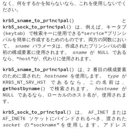
なく、何をするかを知らないなら、これを使用しないでく
ださい。
krb5_sname_to_principal
() と
krb5_sock_to_principal
() は、例えば、キータブ
(keytab) で検索キーに使用できる“service”プリンシ
パルを簡単に作成するためのものです。両方の関数におい
て、
sname
パラメータは、作成されたプリンシパルの最
初の構成要素に使用されます。
sname
が
NULL
である
なら、“host”が、代わりに使用されます。
krb5_sname_to_principal
() は、2 番目の構成要素
のために渡された
hostname
を使用します。
type
が
KRB5_NT_SRV_HST
であるなら、この名前は、
gethostbyname
() で検索されます。
hostname
が
NULL
であるなら、ローカルのホスト名が、使用されま
す。
krb5_sock_to_principal
() は、
AF_INET
または
AF_INET6
ソケットにバインドされるべき、渡された
socket
の“sockname”を使用します。アドレス