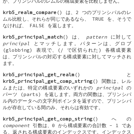
が、プリンシパルのレムルの構成要素を比較しません。
krb5_realm_compare
() は、2 つのプリンシパルのレ
ムル比較し、それらが同じであるなら、
TRUE
を、そうで
なければ、
FALSE
を返します。
krb5_principal_match
() は、
pattern
に対して
principal
とマッチします。パターンは、グロブ
(globbing) 表現で、(/ で区切られた) 各構成要素
は、プリンシパルの対応する構成要素に対してマッチされ
ます。
krb5_principal_get_realm
() と
krb5_principal_get_comp_string
() 関数は、レル
ムまたは、特定の構成要素のいずれかの
principal
の
パーツ (parts) を返します。両方の関数は、プリンシパ
ル内のデータへの文字列ポインタを返すので、プリンシパ
ルが存在している間のみ、それらは有効です。
krb5_principal_get_comp_string
() への
component
引数は、0 から構成要素の合計数 - 1 であ
る、返される構成要素のインデックスです。インデックス