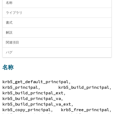
名称
ライブラリ
書式
解説
関連項目
バグ
名称
krb5_get_default_principal
,
krb5_principal
,
krb5_build_principal
,
krb5_build_principal_ext
,
krb5_build_principal_va
,
krb5_build_principal_va_ext
,
krb5_copy_principal
,
krb5_free_principal
,