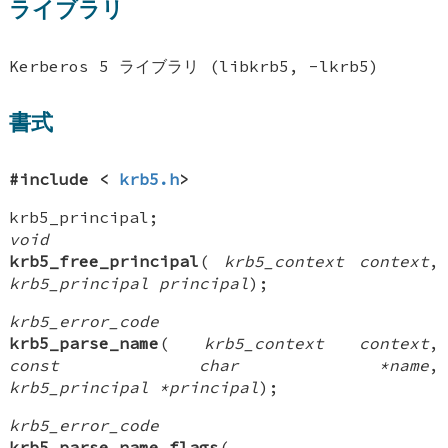
ライブラリ
Kerberos 5 ライブラリ (libkrb5, -lkrb5)
書式
#include <
krb5.h
>
krb5_principal
;
void
krb5_free_principal
(
krb5_context context
,
krb5_principal principal
);
krb5_error_code
krb5_parse_name
(
krb5_context context
,
const char *name
,
krb5_principal *principal
);
krb5_error_code
krb5_parse_name_flags
(