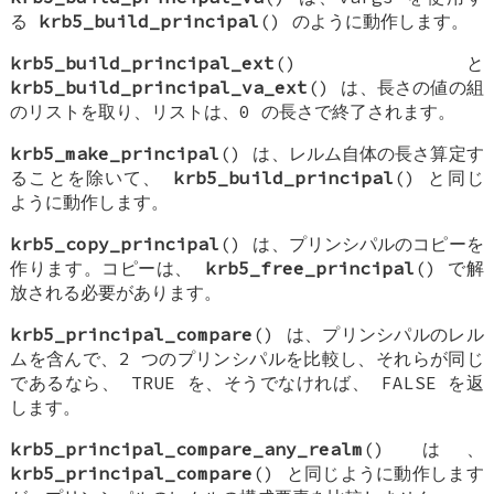
る
krb5_build_principal
() のように動作します。
krb5_build_principal_ext
() と
krb5_build_principal_va_ext
() は、長さの値の組
のリストを取り、リストは、0 の長さで終了されます。
krb5_make_principal
() は、レルム自体の長さ算定す
ることを除いて、
krb5_build_principal
() と同じ
ように動作します。
krb5_copy_principal
() は、プリンシパルのコピーを
作ります。コピーは、
krb5_free_principal
() で解
放される必要があります。
krb5_principal_compare
() は、プリンシパルのレル
ムを含んで、2 つのプリンシパルを比較し、それらが同じ
であるなら、
TRUE
を、そうでなければ、
FALSE
を返
します。
krb5_principal_compare_any_realm
() は、
krb5_principal_compare
() と同じように動作します