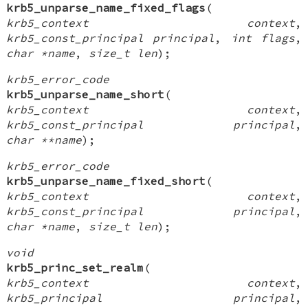
krb5_unparse_name_fixed_flags
(
krb5_context context
,
krb5_const_principal principal
,
int flags
,
char *name
,
size_t len
);
krb5_error_code
krb5_unparse_name_short
(
krb5_context context
,
krb5_const_principal principal
,
char **name
);
krb5_error_code
krb5_unparse_name_fixed_short
(
krb5_context context
,
krb5_const_principal principal
,
char *name
,
size_t len
);
void
krb5_princ_set_realm
(
krb5_context context
,
krb5_principal principal
,