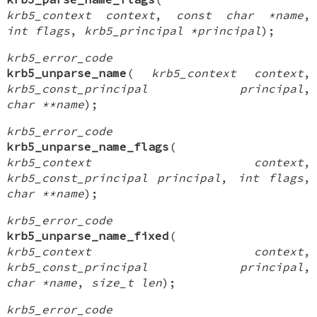
krb5_context context
,
const char *name
,
int flags
,
krb5_principal *principal
);
krb5_error_code
krb5_unparse_name
(
krb5_context context
,
krb5_const_principal principal
,
char **name
);
krb5_error_code
krb5_unparse_name_flags
(
krb5_context context
,
krb5_const_principal principal
,
int flags
,
char **name
);
krb5_error_code
krb5_unparse_name_fixed
(
krb5_context context
,
krb5_const_principal principal
,
char *name
,
size_t len
);
krb5_error_code