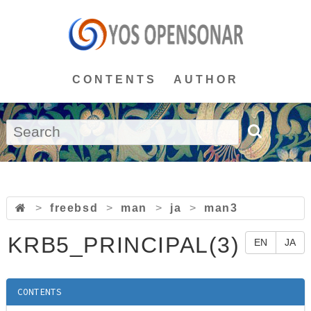
CONTENTS
AUTHOR
>
freebsd
>
man
>
ja
>
man3
KRB5_PRINCIPAL(3)
EN
JA
CONTENTS