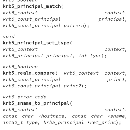
krb5_principal_match
(
krb5_context context
,
krb5_const_principal principal
,
krb5_const_principal pattern
);
void
krb5_principal_set_type
(
krb5_context context
,
krb5_principal principal
,
int type
);
krb5_boolean
krb5_realm_compare
(
krb5_context context
,
krb5_const_principal princ1
,
krb5_const_principal princ2
);
krb5_error_code
krb5_sname_to_principal
(
krb5_context context
,
const char *hostname
,
const char *sname
,
int32_t type
,
krb5_principal *ret_princ
);