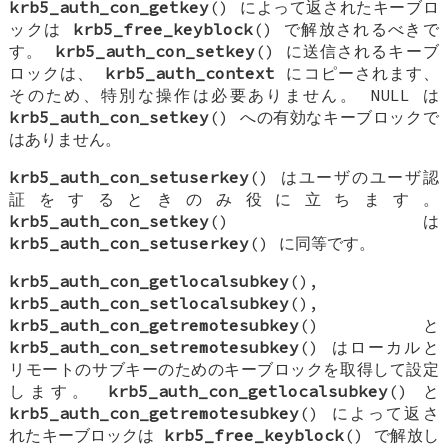
krb5_auth_con_getkey
() によって返されたキーブロ
ックは
krb5_free_keyblock
() で解放されるべきで
す。
krb5_auth_con_setkey
() に送信されるキーブ
ロックは、
krb5_auth_context
にコピーされます、
そのため、特別な操作は必要ありません。
NULL
は
krb5_auth_con_setkey
() への有効なキーブロックで
はありません。
krb5_auth_con_setuserkey
() はユーザのユーザ認
証をするときのみ役に立ちます。
krb5_auth_con_setkey
() は
krb5_auth_con_setuserkey
() に同等です。
krb5_auth_con_getlocalsubkey
(),
krb5_auth_con_setlocalsubkey
(),
krb5_auth_con_getremotesubkey
() と
krb5_auth_con_setremotesubkey
() はローカルと
リモートのサブキーのためのキーブロックを取得して設定
します。
krb5_auth_con_getlocalsubkey
() と
krb5_auth_con_getremotesubkey
() によって返さ
れたキーブロックは
krb5_free_keyblock
() で解放し