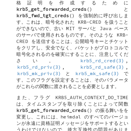
格証明を作成するために
krb5_get_forwarded_creds
() と
krb5_fwd_tgt_creds
() を強制的に呼び出しま
す。これは、暗号化された
KRB-CRED
を扱うこと
ができないので、古い MIT サーバと Java ベース
のサーバで使用されるものです。そのような
KRB-
CRED
を送信することは、公開暗号キーとチケット
をクリアし、安全でなく、パケットがプロトコルで
暗号化されるのを確実にすることに、注意してくだ
さい。
krb5_rd_cred(3)
,
krb5_rd_priv(3)
,
krb5_rd_safe(3)
,
krb5_mk_priv(3)
と
krb5_mk_safe(3)
で
す。このフラグを設定することは、そのパラメータ
がこれらの関数に渡されることを必要とします。
また、フラグ
KRB5_AUTH_CONTEXT_DO_TIME
は、タイムスタンプを取り除くことによって関数
krb5_get_forwarded_creds
() の振る舞いをを
変更し、これには、heimdal のすべてのバージョ
ンが永遠に資格証明メッセージをサポートするとい
うわけではないので、後方互換性の問題がありま