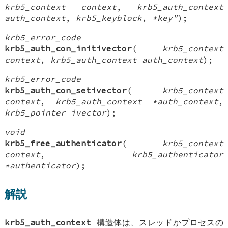
krb5_context context
,
krb5_auth_context
auth_context
,
krb5_keyblock
,
*key"
);
krb5_error_code
krb5_auth_con_initivector
(
krb5_context
context
,
krb5_auth_context auth_context
);
krb5_error_code
krb5_auth_con_setivector
(
krb5_context
context
,
krb5_auth_context *auth_context
,
krb5_pointer ivector
);
void
krb5_free_authenticator
(
krb5_context
context
,
krb5_authenticator
*authenticator
);
解説
krb5_auth_context
構造体は、スレッドかプロセスの