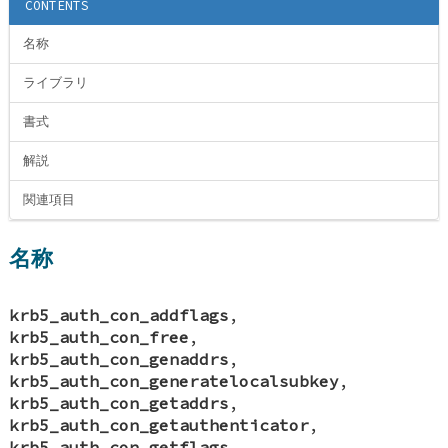
CONTENTS
名称
ライブラリ
書式
解説
関連項目
名称
krb5_auth_con_addflags
,
krb5_auth_con_free
,
krb5_auth_con_genaddrs
,
krb5_auth_con_generatelocalsubkey
,
krb5_auth_con_getaddrs
,
krb5_auth_con_getauthenticator
,
krb5_auth_con_getflags
,