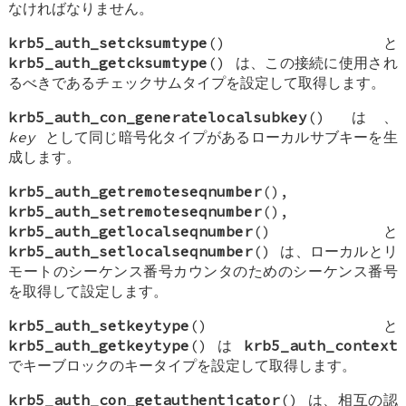
なければなりません。
krb5_auth_setcksumtype
() と
krb5_auth_getcksumtype
() は、この接続に使用され
るべきであるチェックサムタイプを設定して取得します。
krb5_auth_con_generatelocalsubkey
() は、
key
として同じ暗号化タイプがあるローカルサブキーを生
成します。
krb5_auth_getremoteseqnumber
(),
krb5_auth_setremoteseqnumber
(),
krb5_auth_getlocalseqnumber
() と
krb5_auth_setlocalseqnumber
() は、ローカルとリ
モートのシーケンス番号カウンタのためのシーケンス番号
を取得して設定します。
krb5_auth_setkeytype
() と
krb5_auth_getkeytype
() は
krb5_auth_context
でキーブロックのキータイプを設定して取得します。
krb5_auth_con_getauthenticator
() は、相互の認