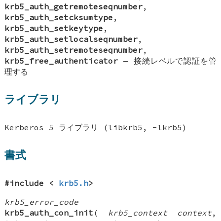
krb5_auth_getremoteseqnumber
,
krb5_auth_setcksumtype
,
krb5_auth_setkeytype
,
krb5_auth_setlocalseqnumber
,
krb5_auth_setremoteseqnumber
,
krb5_free_authenticator
—
接続レベルで認証を管
理する
ライブラリ
Kerberos 5 ライブラリ (libkrb5, -lkrb5)
書式
#include <
krb5.h
>
krb5_error_code
krb5_auth_con_init
(
krb5_context context
,