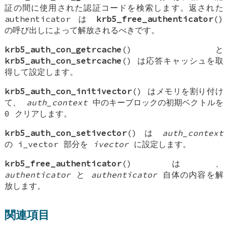
証の間に使用された認証コードを検索します。返された
authenticator
は
krb5_free_authenticator
()
の呼び出しによって解放されるべきです。
krb5_auth_con_getrcache
() と
krb5_auth_con_setrcache
() は応答キャッシュを取
得して設定します。
krb5_auth_con_initivector
() はメモリを割り付け
て、
auth_context
中のキーブロックの初期ベクトルを
0 クリアします。
krb5_auth_con_setivector
() は
auth_context
の i_vector 部分を
ivector
に設定します。
krb5_free_authenticator
() は、
authenticator
と
authenticator
自体の内容を解
放します。
関連項目