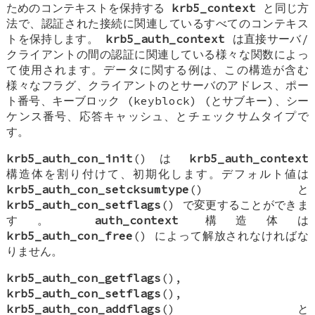
ためのコンテキストを保持する
krb5_context
と同じ方
法で、認証された接続に関連しているすべてのコンテキス
トを保持します。
krb5_auth_context
は直接サーバ/
クライアントの間の認証に関連している様々な関数によっ
て使用されます。データに関する例は、この構造が含む
様々なフラグ、クライアントのとサーバのアドレス、ポー
ト番号、キーブロック (keyblock) (とサブキー)、シー
ケンス番号、応答キャッシュ、とチェックサムタイプで
す。
krb5_auth_con_init
() は
krb5_auth_context
構造体を割り付けて、初期化します。デフォルト値は
krb5_auth_con_setcksumtype
() と
krb5_auth_con_setflags
() で変更することができま
す。
auth_context
構造体は
krb5_auth_con_free
() によって解放されなければな
りません。
krb5_auth_con_getflags
(),
krb5_auth_con_setflags
(),
krb5_auth_con_addflags
() と