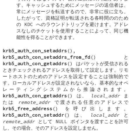
す。キャッシュするためにメッセージの送信者は、
常にメッセージを転送するので、非常に役に立ち、
したがって、資格証明が転送される各時間ののため
の KDC へのラウンドトリップを避けます。アドレ
スなしのチケットを使用することによって、同じ機
能性を得ることができます。
krb5_auth_con_setaddrs
(),
krb5_auth_con_setaddrs_from_fd
() と
krb5_auth_con_getaddrs
() はパケットが受信される
ときチェックされるアドレスを取得して設定します。リモ
ートホストのためのアドレスを設定することは強制的で
す。ローカルアドレスが設定されないなら、基本的なオペ
レーティングシステムから推論されます。
krb5_auth_con_getaddrs
() は、
local_addr
ま
たは
remote_addr
で渡される任意のアドレスで
krb5_free_address
() を呼び出します。
krb5_auth_con_setaddr
() は、
local_addr
と
remote_addr
として
NULL
ポインタを渡すことを許可
し、その場合、そのアドレスを設定しません。