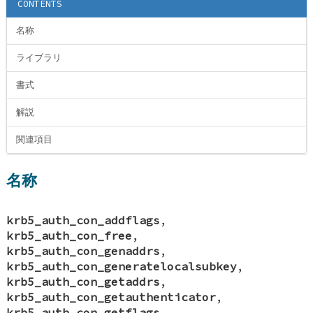
CONTENTS
名称
ライブラリ
書式
解説
関連項目
名称
krb5_auth_con_addflags
,
krb5_auth_con_free
,
krb5_auth_con_genaddrs
,
krb5_auth_con_generatelocalsubkey
,
krb5_auth_con_getaddrs
,
krb5_auth_con_getauthenticator
,
krb5_auth_con_getflags
,