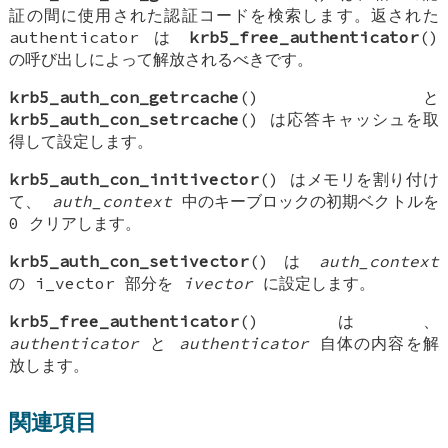
証の間に使用された認証コードを検索します。返された
authenticator
は
krb5_free_authenticator
()
の呼び出しによって解放されるべきです。
krb5_auth_con_getrcache
() と
krb5_auth_con_setrcache
() は応答キャッシュを取
得して設定します。
krb5_auth_con_initivector
() はメモリを割り付け
て、
auth_context
中のキーブロックの初期ベクトルを
0 クリアします。
krb5_auth_con_setivector
() は
auth_context
の i_vector 部分を
ivector
に設定します。
krb5_free_authenticator
() は、
authenticator
と
authenticator
自体の内容を解
放します。
関連項目