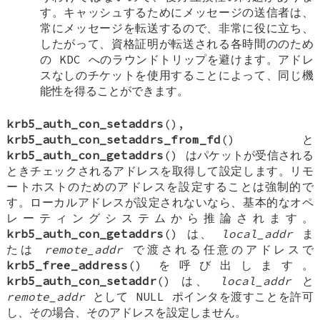
す。キャッシュするためにメッセージの送信者は、
常にメッセージを転送するので、非常に役に立ち、
したがって、資格証明が転送される各時間ののため
の KDC へのラウンドトリップを避けます。アドレ
スなしのチケットを使用することによって、同じ機
能性を得ることができます。
krb5_auth_con_setaddrs
(),
krb5_auth_con_setaddrs_from_fd
() と
krb5_auth_con_getaddrs
() はパケットが受信される
ときチェックされるアドレスを取得して設定します。リモ
ートホストのためのアドレスを設定することは強制的で
す。ローカルアドレスが設定されないなら、基本的なオペ
レーティングシステムから推論されます。
krb5_auth_con_getaddrs
() は、
local_addr
ま
たは
remote_addr
で渡される任意のアドレスで
krb5_free_address
() を呼び出します。
krb5_auth_con_setaddr
() は、
local_addr
と
remote_addr
として
NULL
ポインタを渡すことを許可
し、その場合、そのアドレスを設定しません。