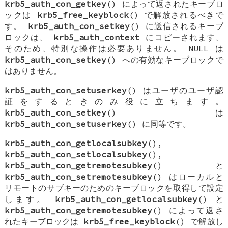
krb5_auth_con_getkey
() によって返されたキーブロ
ックは
krb5_free_keyblock
() で解放されるべきで
す。
krb5_auth_con_setkey
() に送信されるキーブ
ロックは、
krb5_auth_context
にコピーされます、
そのため、特別な操作は必要ありません。
NULL
は
krb5_auth_con_setkey
() への有効なキーブロックで
はありません。
krb5_auth_con_setuserkey
() はユーザのユーザ認
証をするときのみ役に立ちます。
krb5_auth_con_setkey
() は
krb5_auth_con_setuserkey
() に同等です。
krb5_auth_con_getlocalsubkey
(),
krb5_auth_con_setlocalsubkey
(),
krb5_auth_con_getremotesubkey
() と
krb5_auth_con_setremotesubkey
() はローカルと
リモートのサブキーのためのキーブロックを取得して設定
します。
krb5_auth_con_getlocalsubkey
() と
krb5_auth_con_getremotesubkey
() によって返さ
れたキーブロックは
krb5_free_keyblock
() で解放し