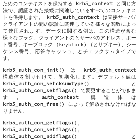
ためのコンテキストを保持する
krb5_context
と同じ方
法で、認証された接続に関連しているすべてのコンテキス
トを保持します。
krb5_auth_context
は直接サーバ/
クライアントの間の認証に関連している様々な関数によっ
て使用されます。データに関する例は、この構造が含む
様々なフラグ、クライアントのとサーバのアドレス、ポー
ト番号、キーブロック (keyblock) (とサブキー)、シー
ケンス番号、応答キャッシュ、とチェックサムタイプで
す。
krb5_auth_con_init
() は
krb5_auth_context
構造体を割り付けて、初期化します。デフォルト値は
krb5_auth_con_setcksumtype
() と
krb5_auth_con_setflags
() で変更することができま
す。
auth_context
構造体は
krb5_auth_con_free
() によって解放されなければな
りません。
krb5_auth_con_getflags
(),
krb5_auth_con_setflags
(),
krb5_auth_con_addflags
() と