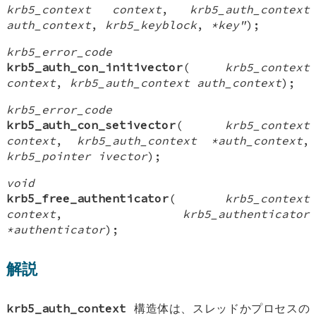
krb5_context context
,
krb5_auth_context
auth_context
,
krb5_keyblock
,
*key"
);
krb5_error_code
krb5_auth_con_initivector
(
krb5_context
context
,
krb5_auth_context auth_context
);
krb5_error_code
krb5_auth_con_setivector
(
krb5_context
context
,
krb5_auth_context *auth_context
,
krb5_pointer ivector
);
void
krb5_free_authenticator
(
krb5_context
context
,
krb5_authenticator
*authenticator
);
解説
krb5_auth_context
構造体は、スレッドかプロセスの