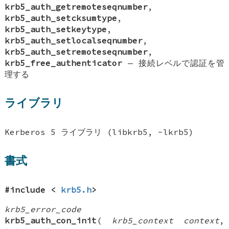
krb5_auth_getremoteseqnumber
,
krb5_auth_setcksumtype
,
krb5_auth_setkeytype
,
krb5_auth_setlocalseqnumber
,
krb5_auth_setremoteseqnumber
,
krb5_free_authenticator
—
接続レベルで認証を管
理する
ライブラリ
Kerberos 5 ライブラリ (libkrb5, -lkrb5)
書式
#include <
krb5.h
>
krb5_error_code
krb5_auth_con_init
(
krb5_context context
,