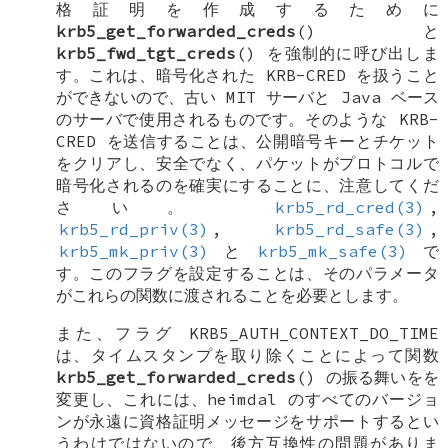
格証明を作成するために
krb5_get_forwarded_creds
() と
krb5_fwd_tgt_creds
() を強制的に呼び出しま
す。これは、暗号化された
KRB-CRED
を扱うこと
ができないので、古い MIT サーバと Java ベース
のサーバで使用されるものです。そのような
KRB-
CRED
を送信することは、公開暗号キーとチケット
をクリアし、安全でなく、パケットがプロトコルで
暗号化されるのを確実にすることに、注意してくだ
さい。
krb5_rd_cred(3)
,
krb5_rd_priv(3)
,
krb5_rd_safe(3)
,
krb5_mk_priv(3)
と
krb5_mk_safe(3)
で
す。このフラグを設定することは、そのパラメータ
がこれらの関数に渡されることを必要とします。
また、フラグ
KRB5_AUTH_CONTEXT_DO_TIME
は、タイムスタンプを取り除くことによって関数
krb5_get_forwarded_creds
() の振る舞いをを
変更し、これには、heimdal のすべてのバージョ
ンが永遠に資格証明メッセージをサポートするとい
うわけではないので、後方互換性の問題がありま