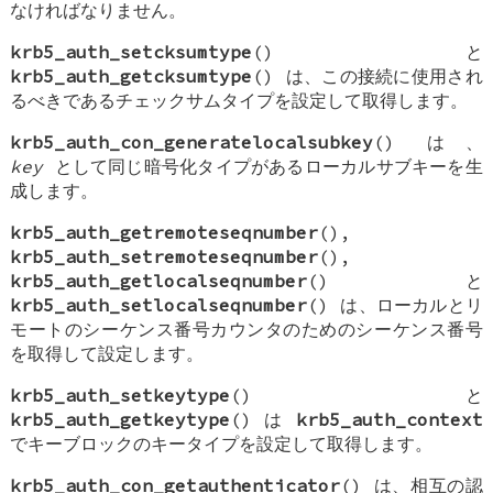
なければなりません。
krb5_auth_setcksumtype
() と
krb5_auth_getcksumtype
() は、この接続に使用され
るべきであるチェックサムタイプを設定して取得します。
krb5_auth_con_generatelocalsubkey
() は、
key
として同じ暗号化タイプがあるローカルサブキーを生
成します。
krb5_auth_getremoteseqnumber
(),
krb5_auth_setremoteseqnumber
(),
krb5_auth_getlocalseqnumber
() と
krb5_auth_setlocalseqnumber
() は、ローカルとリ
モートのシーケンス番号カウンタのためのシーケンス番号
を取得して設定します。
krb5_auth_setkeytype
() と
krb5_auth_getkeytype
() は
krb5_auth_context
でキーブロックのキータイプを設定して取得します。
krb5_auth_con_getauthenticator
() は、相互の認