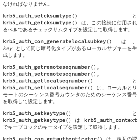
なければなりません。
krb5_auth_setcksumtype
() と
krb5_auth_getcksumtype
() は、この接続に使用され
るべきであるチェックサムタイプを設定して取得します。
krb5_auth_con_generatelocalsubkey
() は、
key
として同じ暗号化タイプがあるローカルサブキーを生
成します。
krb5_auth_getremoteseqnumber
(),
krb5_auth_setremoteseqnumber
(),
krb5_auth_getlocalseqnumber
() と
krb5_auth_setlocalseqnumber
() は、ローカルとリ
モートのシーケンス番号カウンタのためのシーケンス番号
を取得して設定します。
krb5_auth_setkeytype
() と
krb5_auth_getkeytype
() は
krb5_auth_context
でキーブロックのキータイプを設定して取得します。
krb5_auth_con_getauthenticator
() は、相互の認