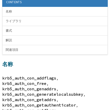
CONTENTS
名称
ライブラリ
書式
解説
関連項目
名称
krb5_auth_con_addflags
,
krb5_auth_con_free
,
krb5_auth_con_genaddrs
,
krb5_auth_con_generatelocalsubkey
,
krb5_auth_con_getaddrs
,
krb5_auth_con_getauthenticator
,