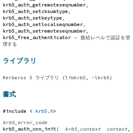
krb5_auth_getremoteseqnumber
,
krb5_auth_setcksumtype
,
krb5_auth_setkeytype
,
krb5_auth_setlocalseqnumber
,
krb5_auth_setremoteseqnumber
,
krb5_free_authenticator
—
接続レベルで認証を管
理する
ライブラリ
Kerberos 5 ライブラリ (libkrb5, -lkrb5)
書式
#include <
krb5.h
>
krb5_error_code
krb5_auth_con_init
(
krb5_context context
,