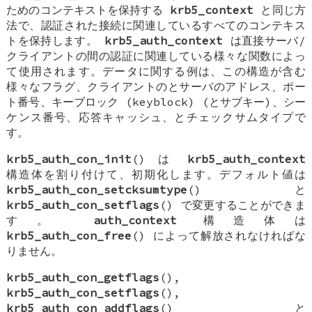
ためのコンテキストを保持する
krb5_context
と同じ方
法で、認証された接続に関連しているすべてのコンテキス
トを保持します。
krb5_auth_context
は直接サーバ/
クライアントの間の認証に関連している様々な関数によっ
て使用されます。データに関する例は、この構造が含む
様々なフラグ、クライアントのとサーバのアドレス、ポー
ト番号、キーブロック (keyblock) (とサブキー)、シー
ケンス番号、応答キャッシュ、とチェックサムタイプで
す。
krb5_auth_con_init
() は
krb5_auth_context
構造体を割り付けて、初期化します。デフォルト値は
krb5_auth_con_setcksumtype
() と
krb5_auth_con_setflags
() で変更することができま
す。
auth_context
構造体は
krb5_auth_con_free
() によって解放されなければな
りません。
krb5_auth_con_getflags
(),
krb5_auth_con_setflags
(),
krb5_auth_con_addflags
() と