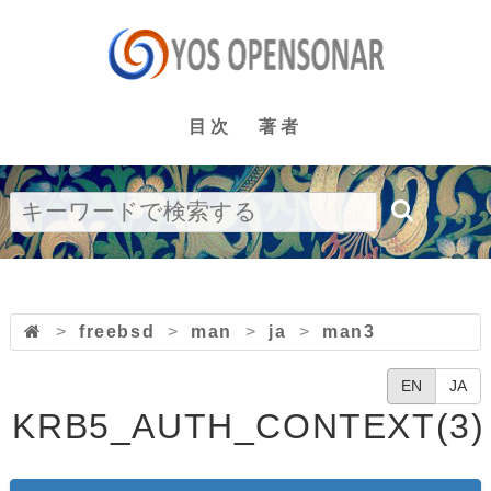
目次
著者
>
freebsd
>
man
>
ja
>
man3
EN
JA
KRB5_AUTH_CONTEXT(3)