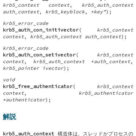
krb5_context context
,
krb5_auth_context
auth_context
,
krb5_keyblock
,
*key"
);
krb5_error_code
krb5_auth_con_initivector
(
krb5_context
context
,
krb5_auth_context auth_context
);
krb5_error_code
krb5_auth_con_setivector
(
krb5_context
context
,
krb5_auth_context *auth_context
,
krb5_pointer ivector
);
void
krb5_free_authenticator
(
krb5_context
context
,
krb5_authenticator
*authenticator
);
解説
krb5_auth_context
構造体は、スレッドかプロセスの