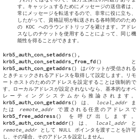
す。キャッシュするためにメッセージの送信者は、
常にメッセージを転送するので、非常に役に立ち、
したがって、資格証明が転送される各時間ののため
の KDC へのラウンドトリップを避けます。アドレ
スなしのチケットを使用することによって、同じ機
能性を得ることができます。
krb5_auth_con_setaddrs
(),
krb5_auth_con_setaddrs_from_fd
() と
krb5_auth_con_getaddrs
() はパケットが受信される
ときチェックされるアドレスを取得して設定します。リモ
ートホストのためのアドレスを設定することは強制的で
す。ローカルアドレスが設定されないなら、基本的なオペ
レーティングシステムから推論されます。
krb5_auth_con_getaddrs
() は、
local_addr
ま
たは
remote_addr
で渡される任意のアドレスで
krb5_free_address
() を呼び出します。
krb5_auth_con_setaddr
() は、
local_addr
と
remote_addr
として
NULL
ポインタを渡すことを許可
し、その場合、そのアドレスを設定しません。