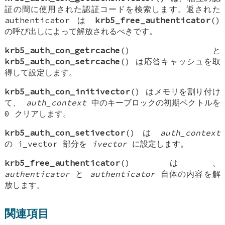
証の間に使用された認証コードを検索します。返された
authenticator
は
krb5_free_authenticator
()
の呼び出しによって解放されるべきです。
krb5_auth_con_getrcache
() と
krb5_auth_con_setrcache
() は応答キャッシュを取
得して設定します。
krb5_auth_con_initivector
() はメモリを割り付け
て、
auth_context
中のキーブロックの初期ベクトルを
0 クリアします。
krb5_auth_con_setivector
() は
auth_context
の i_vector 部分を
ivector
に設定します。
krb5_free_authenticator
() は、
authenticator
と
authenticator
自体の内容を解
放します。
関連項目