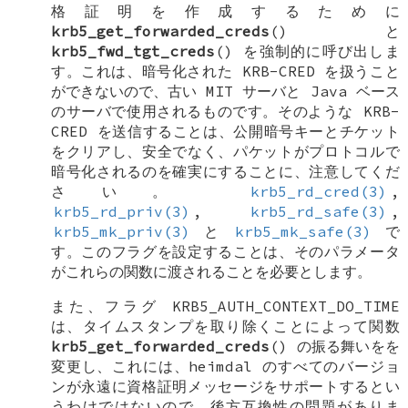
格証明を作成するために
krb5_get_forwarded_creds
() と
krb5_fwd_tgt_creds
() を強制的に呼び出しま
す。これは、暗号化された
KRB-CRED
を扱うこと
ができないので、古い MIT サーバと Java ベース
のサーバで使用されるものです。そのような
KRB-
CRED
を送信することは、公開暗号キーとチケット
をクリアし、安全でなく、パケットがプロトコルで
暗号化されるのを確実にすることに、注意してくだ
さい。
krb5_rd_cred(3)
,
krb5_rd_priv(3)
,
krb5_rd_safe(3)
,
krb5_mk_priv(3)
と
krb5_mk_safe(3)
で
す。このフラグを設定することは、そのパラメータ
がこれらの関数に渡されることを必要とします。
また、フラグ
KRB5_AUTH_CONTEXT_DO_TIME
は、タイムスタンプを取り除くことによって関数
krb5_get_forwarded_creds
() の振る舞いをを
変更し、これには、heimdal のすべてのバージョ
ンが永遠に資格証明メッセージをサポートするとい
うわけではないので、後方互換性の問題がありま