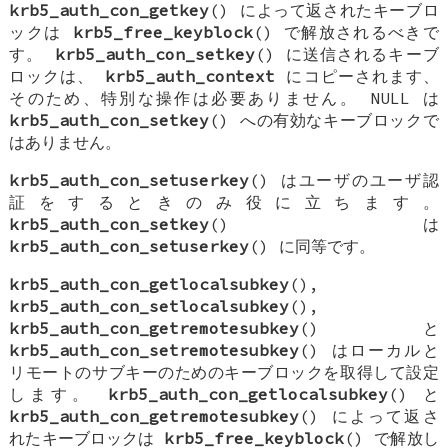
krb5_auth_con_getkey
() によって返されたキーブロ
ックは
krb5_free_keyblock
() で解放されるべきで
す。
krb5_auth_con_setkey
() に送信されるキーブ
ロックは、
krb5_auth_context
にコピーされます、
そのため、特別な操作は必要ありません。
NULL
は
krb5_auth_con_setkey
() への有効なキーブロックで
はありません。
krb5_auth_con_setuserkey
() はユーザのユーザ認
証をするときのみ役に立ちます。
krb5_auth_con_setkey
() は
krb5_auth_con_setuserkey
() に同等です。
krb5_auth_con_getlocalsubkey
(),
krb5_auth_con_setlocalsubkey
(),
krb5_auth_con_getremotesubkey
() と
krb5_auth_con_setremotesubkey
() はローカルと
リモートのサブキーのためのキーブロックを取得して設定
します。
krb5_auth_con_getlocalsubkey
() と
krb5_auth_con_getremotesubkey
() によって返さ
れたキーブロックは
krb5_free_keyblock
() で解放し