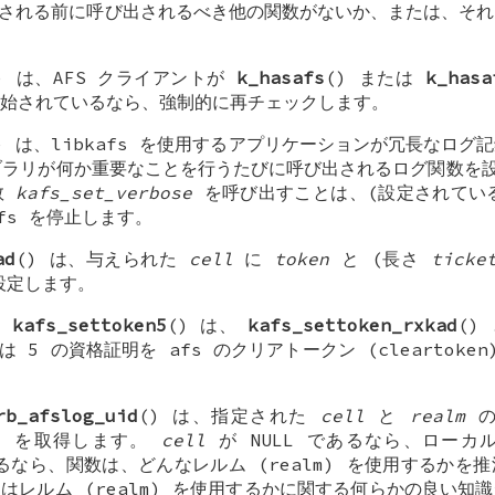
出される前に呼び出されるべき他の関数がないか、または、そ
) は、AFS クライアントが
k_hasafs
() または
k_hasa
始されているなら、強制的に再チェックします。
) は、libkafs を使用するアプリケーションが冗長なロ
イブラリが何か重要なことを行うたびに呼び出されるログ関数
数
kafs_set_verbose
を呼び出すことは、(設定されている
afs を停止します。
ad
() は、与えられた
cell
に
token
と (長さ
ticke
定します。
と
kafs_settoken5
() は、
kafs_settoken_rxkad
()
または 5 の資格証明を afs のクリアトークン (cleartok
rb_afslog_uid
() は、指定された
cell
と
realm
の
) を取得します。
cell
が
NULL
であるなら、ローカル
なら、関数は、どんなレルム (realm) を使用するかを
またはレルム (realm) を使用するかに関する何らかの良い