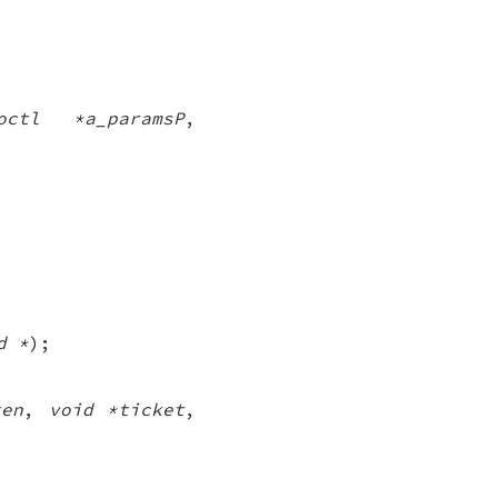
octl *a_paramsP
,
d *
);
ken
,
void *ticket
,