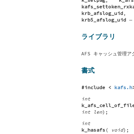
kafs_settoken_rxk
krb_afslog_uid
krb5_afslog_uid
ライブラリ
AFS キャッシュ管理アクセ
書式
#include <
kafs.h
int
k_afs_cell_of_fil
int len
);
int
k_hasafs
(
void
);