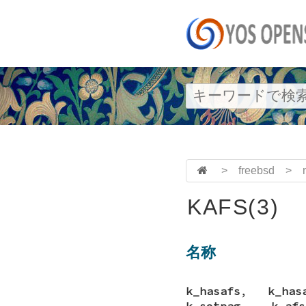
>
freebsd
>
KAFS(3)
名称
k_hasafs
,
k_has
k_setpag
,
k_afs