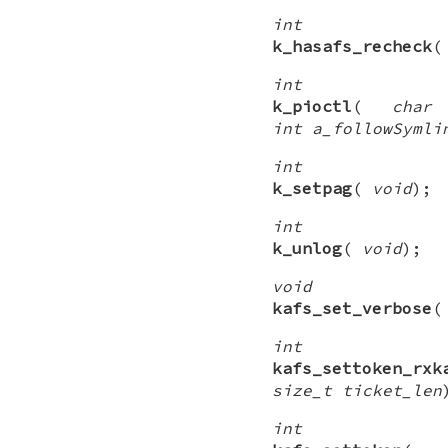
int
k_hasafs_recheck
int
k_pioctl
(
char
int a_followSymli
int
k_setpag
(
void
);
int
k_unlog
(
void
);
void
kafs_set_verbose
int
kafs_settoken_rxk
size_t ticket_len
int