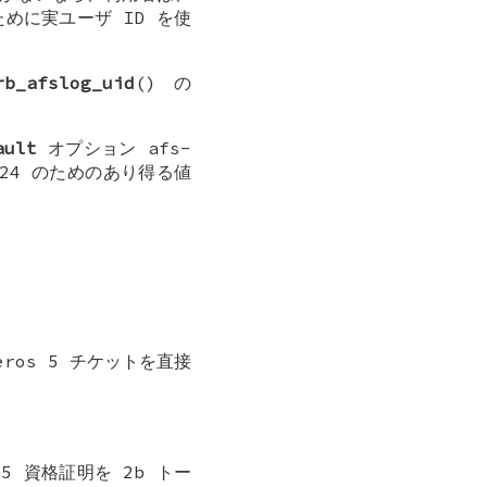
めに実ユーザ ID を使
rb_afslog_uid
() の
ault
オプション
afs-
24
のためのあり得る値
ros 5 チケットを直接
 5 資格証明を 2b トー