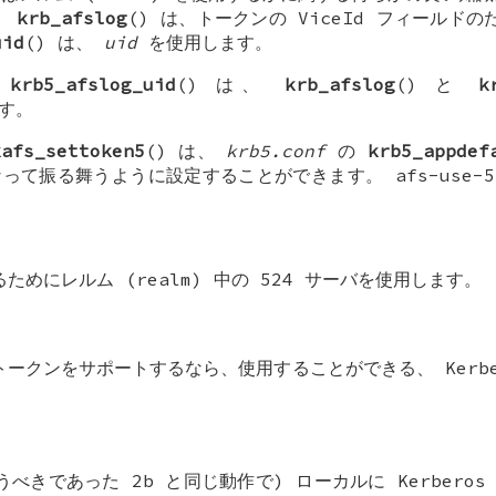
。
krb_afslog
() は、トークンの
ViceId
フィールドのた
uid
() は、
uid
を使用します。
と
krb5_afslog_uid
() は、
krb_afslog
() と
k
です。
kafs_settoken5
() は、
krb5.conf
の
krb5_appdef
って振る舞うように設定することができます。
afs-use-5
ためにレルム (realm) 中の 524 サーバを使用します。
b トークンをサポートするなら、使用することができる、 Kerbe
うべきであった 2b と同じ動作で) ローカルに Kerberos