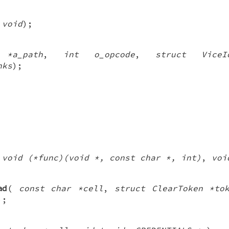
(
void
);
 *a_path
,
int o_opcode
,
struct ViceI
nks
);
(
void (*func)(void *, const char *, int)
,
voi
ad
(
const char *cell
,
struct ClearToken *to
);