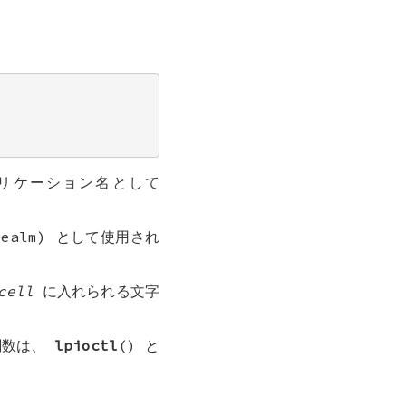
リケーション名として
ealm) として使用され
cell
に入れられる文字
関数は、
lpioctl
() と