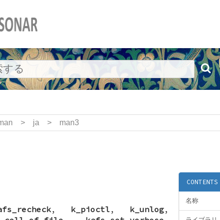
man
>
ja
>
man3
CONTENTS
名称
afs_recheck
,
k_pioctl
,
k_unlog
,
_cell_of_file
,
kafs_set_verbose
,
ライブラリ