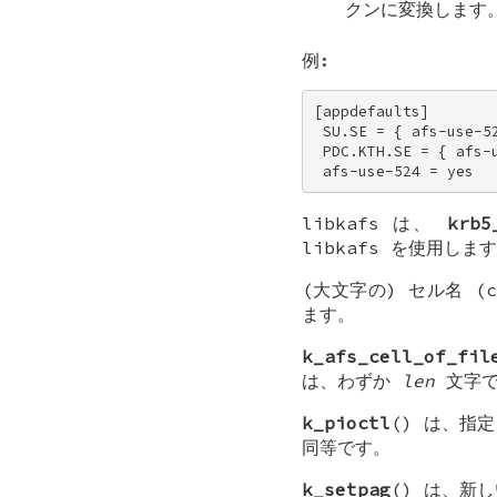
クンに変換します
例:
[appdefaults] 

 SU.SE = { afs-use-52
 PDC.KTH.SE = { afs-u
 afs-use-524 = yes
libkafs は、
krb5
libkafs
を使用します
(大文字の) セル名 (c
ます。
k_afs_cell_of_fil
は、わずか
len
文字で
k_pioctl
() は、指
同等です。
k_setpag
() は、新し