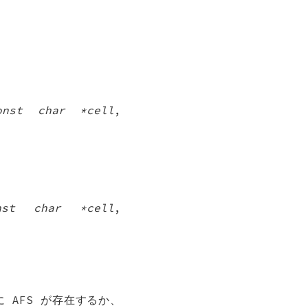
onst char *cell
,
nst char *cell
,
 AFS が存在するか、