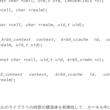
nst char *cell
,
uid_t uid
,
CREDENTIALS *c
);
*cell
,
char *realm
);
har *cell
,
char *realm
,
uid_t uid
);
(
krb5_context context
,
krb5_ccache id
,
c
realm
,
uid_t uid
);
onst char *cell
,
uid_t uid
,
krb5_creds *c
);
b5_context context
,
krb5_ccache id
,
co
realm
);
つかのライブラリの内部の構造体を初期化して、カーネル中に