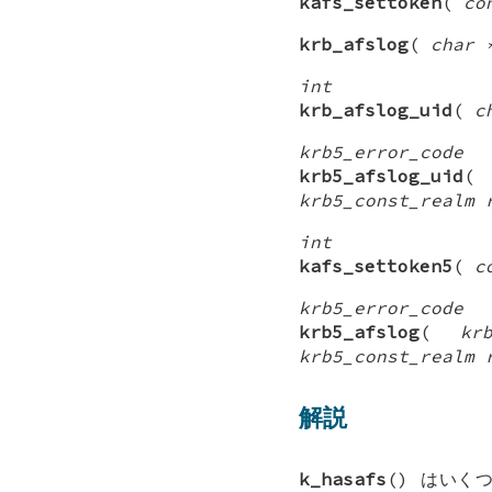
kafs_settoken
(
co
krb_afslog
(
char 
int
krb_afslog_uid
(
c
krb5_error_code
krb5_afslog_uid
krb5_const_realm 
int
kafs_settoken5
(
c
krb5_error_code
krb5_afslog
(
kr
krb5_const_realm 
解説
k_hasafs
() はいく