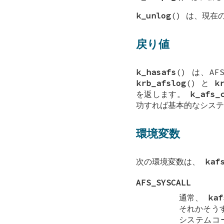
k_unlog
() は、現在
戻り値
k_hasafs
() は、A
krb_afslog
() と
k
を返します。
k_afs_
功すれば基本的なシステ
環境変数
次の環境変数は、
kaf
AFS_SYSCALL
通常、
kaf
それかそう
システムコ