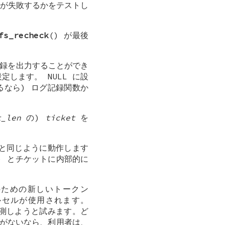
れが失敗するかをテストし
fs_recheck
() が最後
グ記録を出力することができ
を設定します。
NULL
に設
なら) ログ記録関数か
t_len
の)
ticket
を
 と同じように動作します
en) とチケットに内部的に
ための新しいトークン
セルが使用されます。
推測しようと試みます。ど
知識がないなら、利用者は、