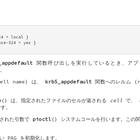
。
4 = local } 

se-524 = yes } 

_appdefault
関数呼び出しを実行しているとき、アプ
。
ell name) は、
krb5_appdefault
関数へのレルム (r
e
() は、指定されたファイルのセルが返される
cell
で、
す。
定された引数で
pioctl
() システムコールを行います。この
い PAG を初期化します。