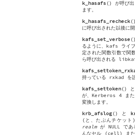
k_hasafs
() が呼び
ます。
k_hasafs_recheck
(
に呼び出された以後に開
kafs_set_verbose
(
るように、kafs ラ
定された関数引数で関
ら呼び出される libk
kafs_settoken_rxk
持っている
rxkad
を設
kafs_settoken
() 
が、Kerberos 4 
変換します。
krb_afslog
() と
k
(と、たぶんチケット
realm
が
NULL
である
んなセル (cell) 