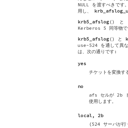
NULL
を渡すべきです
用し、
krb_afslog_
krb5_afslog
() 
Kerberos 5 同等物
krb5_afslog
() と
use-524
を通して異な
は、次の通りです:
yes
チケットを変換する
no
afs セルが 2
使用します。
local, 2b
(524 サーバが行