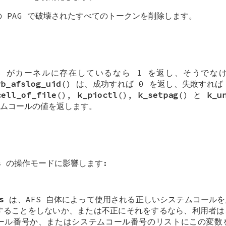
の PAG で破壊されたすべてのトークンを削除します。
FS がカーネルに存在しているなら 1 を返し、そうでな
rb_afslog_uid
() は、成功すれば 0 を返し、失敗すれば K
cell_of_file
(),
k_pioctl
(),
k_setpag
() と
k_u
ムコールの値を返します。
s
の操作モードに影響します:
s
は、AFS 自体によって使用される正しいシステムコール
することをしないか、または不正にそれをするなら、利用者は
ール番号か、またはシステムコール番号のリストにこの変数