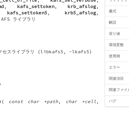
ad
,
kafs_settoken
,
krb_afslog
,
書式
,
kafs_settoken5
,
krb5_afslog
,
—
AFS ライブラリ
解説
戻り値
環境変数
スライブラリ (libkafs5, -lkafs5)
使用例
エラー
関連項目
>
関連ファイ
e
(
const char *path
,
char *cell
,
バグ