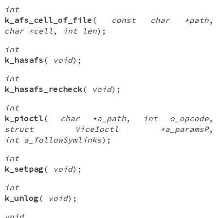
int
k_afs_cell_of_file
(
const char *path
,
char *cell
,
int len
);
int
k_hasafs
(
void
);
int
k_hasafs_recheck
(
void
);
int
k_pioctl
(
char *a_path
,
int o_opcode
,
struct ViceIoctl *a_paramsP
,
int a_followSymlinks
);
int
k_setpag
(
void
);
int
k_unlog
(
void
);
void