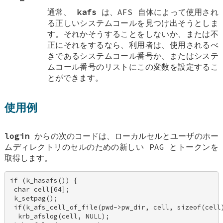
通常、
kafs
は、AFS 自体によって使用され
る正しいシステムコールを見つけ出そうとしま
す。それかそうすることをしないか、または不
正にそれをするなら、利用者は、使用されるべ
きであるシステムコール番号か、またはシステ
ムコール番号のリストにこの変数を設定するこ
とができます。
使用例
login
からの次のコードは、ローカルセルとユーザのホー
ムディレクトリのセルのための新しい PAG とトークンを
取得します。
if (k_hasafs()) { 

 char cell[64]; 

 k_setpag(); 

 if(k_afs_cell_of_file(pwd->pw_dir, cell, sizeof(cell)
  krb_afslog(cell, NULL); 
