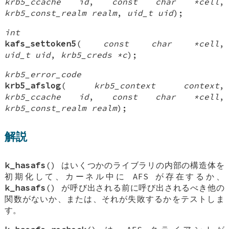
krb5_ccache id
,
const char *cell
,
krb5_const_realm realm
,
uid_t uid
);
int
kafs_settoken5
(
const char *cell
,
uid_t uid
,
krb5_creds *c
);
krb5_error_code
krb5_afslog
(
krb5_context context
,
krb5_ccache id
,
const char *cell
,
krb5_const_realm realm
);
解説
k_hasafs
() はいくつかのライブラリの内部の構造体を
初期化して、カーネル中に AFS が存在するか、
k_hasafs
() が呼び出される前に呼び出されるべき他の
関数がないか、または、それが失敗するかをテストしま
す。