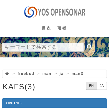
目次
著者
>
freebsd
>
man
>
ja
>
man3
KAFS(3)
EN
JA
CONTENTS