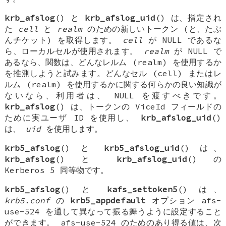
krb_afslog
() と
krb_afslog_uid
() は、指定され
た
cell
と
realm
のための新しいトークン (と、たぶ
んチケット) を取得します。
cell
が
NULL
であるな
ら、ローカルセルが使用されます。
realm
が
NULL
で
あるなら、関数は、どんなレルム (realm) を使用するか
を推測しようと試みます。どんなセル (cell) またはレ
ルム (realm) を使用するかに関する何らかの良い知識が
ないなら、利用者は、
NULL
を渡すべきです。
krb_afslog
() は、トークンの
ViceId
フィールドの
ために実ユーザ ID を使用し、
krb_afslog_uid
()
は、
uid
を使用します。
krb5_afslog
() と
krb5_afslog_uid
() は、
krb_afslog
() と
krb_afslog_uid
() の
Kerberos 5 同等物です。
krb5_afslog
() と
kafs_settoken5
() は、
krb5.conf
の
krb5_appdefault
オプション
afs-
use-524
を通して異なって振る舞うように設定すること
ができます。
afs-use-524
のためのあり得る値は、次