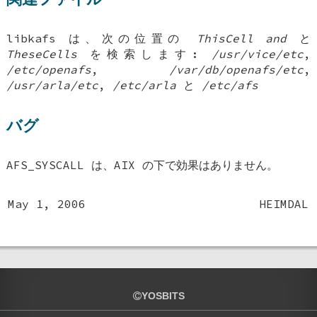
libkafs は、次の位置の
ThisCell and
と
TheseCells
を検索します:
/usr/vice/etc
,
/etc/openafs
,
/var/db/openafs/etc
,
/usr/arla/etc
,
/etc/arla
と
/etc/afs
バグ
AFS_SYSCALL
は、AIX の下で効果はありません。
May 1, 2006
HEIMDAL
YOSBITS