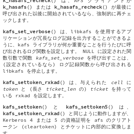
k_hasafs_recheck
() は、AFS クライアントが
k_hasafs
() または
k_hasafs_recheck
() が最後に
呼び出された以後に開始されているなら、強制的に再チェ
ックします。
kafs_set_verbose
() は、libkafs を使用するアプ
リケーションが冗長なログ記録を出力することができるよ
うに、kafs ライブラリが何か重要なことを行うたびに呼
び出されるログ関数を設定します。
NULL
に設定された関
数引数で関数
kafs_set_verbose
を呼び出すことは、
(設定されているなら) ログ記録関数から呼び出される
libkafs を停止します。
kafs_settoken_rxkad
() は、与えられた
cell
に
token
と (長さ
ticket_len
の)
ticket
を持って
いる
rxkad
を設定します。
kafs_settoken
() と
kafs_settoken5
() は、
kafs_settoken_rxkad
() と同じように動作しますが、
Kerberos 4 または 5 の資格証明を afs のクリアト
ークン (cleartoken) とチケットに内部的に変換しま
す。