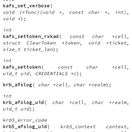
kafs_set_verbose
(
void (*func)(void *, const char *, int)
,
void *
);
int
kafs_settoken_rxkad
(
const char *cell
,
struct ClearToken *token
,
void *ticket
,
size_t ticket_len
);
int
kafs_settoken
(
const char *cell
,
uid_t uid
,
CREDENTIALS *c
);
krb_afslog
(
char *cell
,
char *realm
);
int
krb_afslog_uid
(
char *cell
,
char *realm
,
uid_t uid
);
krb5_error_code
krb5_afslog_uid
(
krb5_context context
,