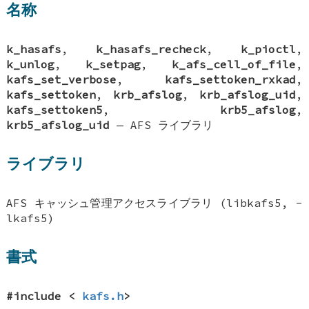
名称
k_hasafs
,
k_hasafs_recheck
,
k_pioctl
,
k_unlog
,
k_setpag
,
k_afs_cell_of_file
,
kafs_set_verbose
,
kafs_settoken_rxkad
,
kafs_settoken
,
krb_afslog
,
krb_afslog_uid
,
kafs_settoken5
,
krb5_afslog
,
krb5_afslog_uid
—
AFS ライブラリ
ライブラリ
AFS キャッシュ管理アクセスライブラリ (libkafs5, -
lkafs5)
書式
#include <
kafs.h
>