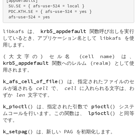
[appdefaults] 

 SU.SE = { afs-use-524 = local } 

 PDC.KTH.SE = { afs-use-524 = yes } 

 afs-use-524 = yes
libkafs は、
krb5_appdefault
関数呼び出しを実行
しているとき、アプリケーション名として
libkafs
を使
用します。
(大文字の) セル名 (cell name) は、
krb5_appdefault
関数へのレルム (realm) として使
用されます。
k_afs_cell_of_file
() は、指定されたファイルのセ
ルが返される
cell
で、
cell
に入れられる文字は、わ
ずか
len
文字です。
k_pioctl
() は、指定された引数で
pioctl
() システ
ムコールを行います。この関数は、
lpioctl
() と同等
です。
k_setpag
() は、新しい PAG を初期化します。