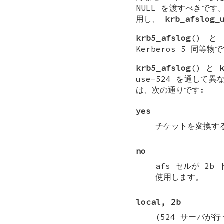
NULL
を渡すべきです
用し、
krb_afslog_
krb5_afslog
() 
Kerberos 5 同等物
krb5_afslog
() と
use-524
を通して異な
は、次の通りです:
yes
チケットを変換する
no
afs セルが 2
使用します。
local, 2b
(524 サーバが行