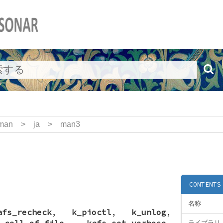
man
>
ja
>
man3
CONTENTS
名称
afs_recheck
,
k_pioctl
,
k_unlog
,
_cell_of_file
,
kafs_set_verbose
,
ライブラリ