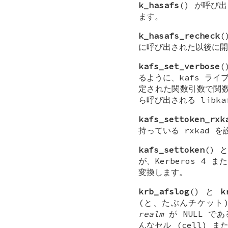
k_hasafs
() が呼び
ます。
k_hasafs_recheck
(
に呼び出された以後に開
kafs_set_verbose
(
るように、kafs ラ
定された関数引数で関
ら呼び出される libk
kafs_settoken_rxk
持っている
rxkad
を設
kafs_settoken
() 
が、Kerberos 4 
変換します。
krb_afslog
() と
k
(と、たぶんチケット
realm
が
NULL
である
んなセル (cell) 