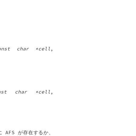
onst char *cell
,
nst char *cell
,
 AFS が存在するか、