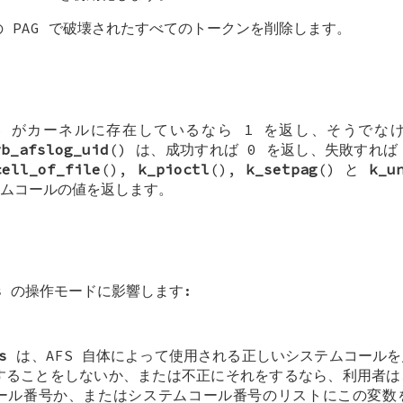
の PAG で破壊されたすべてのトークンを削除します。
FS がカーネルに存在しているなら 1 を返し、そうでな
rb_afslog_uid
() は、成功すれば 0 を返し、失敗すれば K
cell_of_file
(),
k_pioctl
(),
k_setpag
() と
k_u
ムコールの値を返します。
s
の操作モードに影響します:
s
は、AFS 自体によって使用される正しいシステムコール
することをしないか、または不正にそれをするなら、利用者は
ール番号か、またはシステムコール番号のリストにこの変数