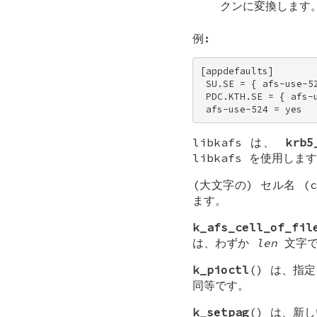
クンに変換します
例:
[appdefaults] 

 SU.SE = { afs-use-52
 PDC.KTH.SE = { afs-u
 afs-use-524 = yes
libkafs は、
krb5
libkafs
を使用します
(大文字の) セル名 (c
ます。
k_afs_cell_of_fil
は、わずか
len
文字で
k_pioctl
() は、指
同等です。
k_setpag
() は、新し