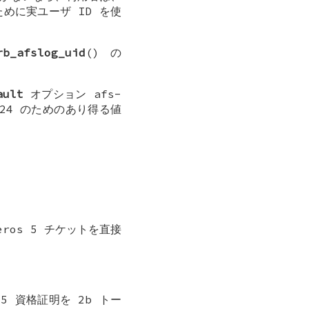
めに実ユーザ ID を使
rb_afslog_uid
() の
ault
オプション
afs-
24
のためのあり得る値
ros 5 チケットを直接
 5 資格証明を 2b トー