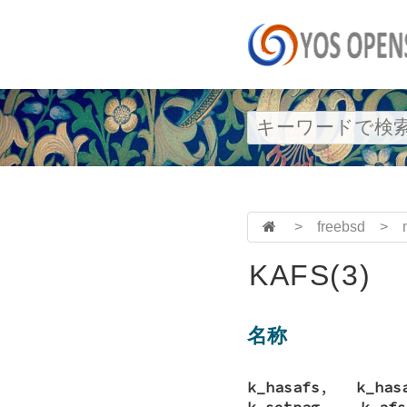
>
freebsd
>
KAFS(3)
名称
k_hasafs
,
k_has
k_setpag
,
k_afs