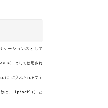
リケーション名として
ealm) として使用され
cell
に入れられる文字
関数は、
lpioctl
() と