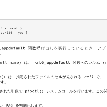
。
4 = local } 

se-524 = yes } 

_appdefault
関数呼び出しを実行しているとき、アプ
。
ell name) は、
krb5_appdefault
関数へのレルム (r
e
() は、指定されたファイルのセルが返される
cell
で、
す。
定された引数で
pioctl
() システムコールを行います。この
い PAG を初期化します。