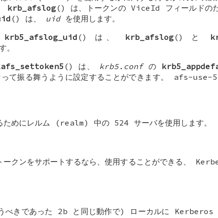
。
krb_afslog
() は、トークンの
ViceId
フィールドのた
uid
() は、
uid
を使用します。
と
krb5_afslog_uid
() は、
krb_afslog
() と
k
です。
kafs_settoken5
() は、
krb5.conf
の
krb5_appdef
って振る舞うように設定することができます。
afs-use-5
ためにレルム (realm) 中の 524 サーバを使用します。
b トークンをサポートするなら、使用することができる、 Kerbe
うべきであった 2b と同じ動作で) ローカルに Kerberos