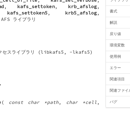
ad
,
kafs_settoken
,
krb_afslog
,
書式
,
kafs_settoken5
,
krb5_afslog
,
—
AFS ライブラリ
解説
戻り値
環境変数
スライブラリ (libkafs5, -lkafs5)
使用例
エラー
関連項目
>
関連ファイ
e
(
const char *path
,
char *cell
,
バグ