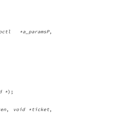
octl *a_paramsP
,
d *
);
ken
,
void *ticket
,