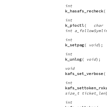
int
k_hasafs_recheck
int
k_pioctl
(
char
int a_followSymli
int
k_setpag
(
void
);
int
k_unlog
(
void
);
void
kafs_set_verbose
int
kafs_settoken_rxk
size_t ticket_len
int