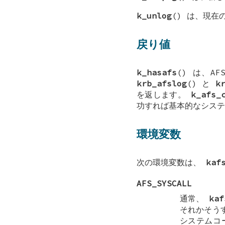
k_unlog
() は、現在
戻り値
k_hasafs
() は、A
krb_afslog
() と
k
を返します。
k_afs_
功すれば基本的なシステ
環境変数
次の環境変数は、
kaf
AFS_SYSCALL
通常、
kaf
それかそう
システムコ