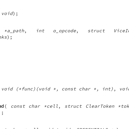
(
void
);
 *a_path
,
int o_opcode
,
struct ViceI
nks
);
(
void (*func)(void *, const char *, int)
,
voi
ad
(
const char *cell
,
struct ClearToken *to
);