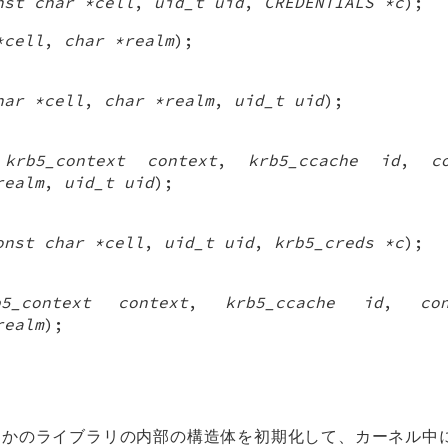
nst char *cell
,
uid_t uid
,
CREDENTIALS *c
);
*cell
,
char *realm
);
har *cell
,
char *realm
,
uid_t uid
);
(
krb5_context context
,
krb5_ccache id
,
c
realm
,
uid_t uid
);
onst char *cell
,
uid_t uid
,
krb5_creds *c
);
b5_context context
,
krb5_ccache id
,
co
realm
);
つかのライブラリの内部の構造体を初期化して、カーネル中に