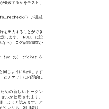
れが失敗するかをテストし
fs_recheck
() が最後
グ記録を出力することができ
を設定します。
NULL
に設
なら) ログ記録関数か
t_len
の)
ticket
を
 と同じように動作します
en) とチケットに内部的に
ための新しいトークン
セルが使用されます。
推測しようと試みます。ど
知識がないなら、利用者は、