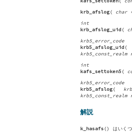
kafs_settoken
(
co
krb_afslog
(
char 
int
krb_afslog_uid
(
c
krb5_error_code
krb5_afslog_uid
krb5_const_realm 
int
kafs_settoken5
(
c
krb5_error_code
krb5_afslog
(
kr
krb5_const_realm 
解説
k_hasafs
() はいく