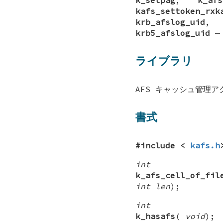
kafs_settoken_rxk
krb_afslog_uid
krb5_afslog_uid
ライブラリ
AFS キャッシュ管理アクセ
書式
#include <
kafs.h
int
k_afs_cell_of_fil
int len
);
int
k_hasafs
(
void
);