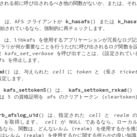
出される前に呼び出されるべき他の関数がないか、または、そ
) は、AFS クライアントが
k_hasafs
() または
k_hasa
始されているなら、強制的に再チェックします。
) は、libkafs を使用するアプリケーションが冗長なロ
イブラリが何か重要なことを行うたびに呼び出されるログ関数
数
kafs_set_verbose
を呼び出すことは、(設定されている
afs を停止します。
ad
() は、与えられた
cell
に
token
と (長さ
ticke
定します。
と
kafs_settoken5
() は、
kafs_settoken_rxkad
()
または 5 の資格証明を afs のクリアトークン (cleartok
rb_afslog_uid
() は、指定された
cell
と
realm
の
) を取得します。
cell
が
NULL
であるなら、ローカル
なら、関数は、どんなレルム (realm) を使用するかを
またはレルム (realm) を使用するかに関する何らかの良い