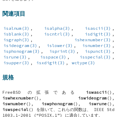
関連項目
isalnum(3)
,
isalpha(3)
,
isascii(3)
,
isblank(3)
,
iscntrl(3)
,
isdigit(3)
,
isgraph(3)
,
ishexnumber(3)
,
isideogram(3)
,
islower(3)
,
isnumber(3)
,
isphonogram(3)
,
isprint(3)
,
ispunct(3)
,
isrune(3)
,
isspace(3)
,
isspecial(3)
,
isupper(3)
,
isxdigit(3)
,
wctype(3)
規格
FreeBSD
の拡張である
iswascii
(),
iswhexnumber
(),
iswideogram
(),
iswnumber
(),
iswphonogram
(),
iswrune
(),
iswspecial
() を除いて、これらの関数は、 IEEE Std
1003.1-2001 (“POSIX.1”) に適合しています。