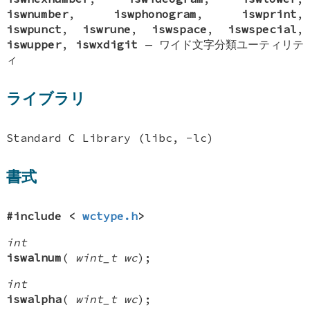
iswnumber
,
iswphonogram
,
iswprint
,
iswpunct
,
iswrune
,
iswspace
,
iswspecial
,
iswupper
,
iswxdigit
—
ワイド文字分類ユーティリテ
ィ
ライブラリ
Standard C Library (libc, -lc)
書式
#include <
wctype.h
>
int
iswalnum
(
wint_t wc
);
int
iswalpha
(
wint_t wc
);