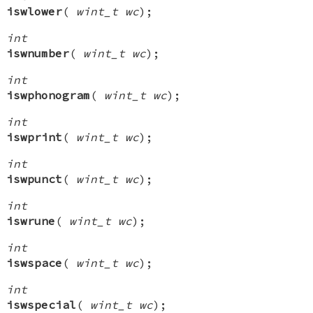
iswlower
(
wint_t wc
);
int
iswnumber
(
wint_t wc
);
int
iswphonogram
(
wint_t wc
);
int
iswprint
(
wint_t wc
);
int
iswpunct
(
wint_t wc
);
int
iswrune
(
wint_t wc
);
int
iswspace
(
wint_t wc
);
int
iswspecial
(
wint_t wc
);