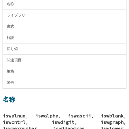
名称
ライブラリ
書式
解説
戻り値
関連項目
規格
警告
名称
iswalnum
,
iswalpha
,
iswascii
,
iswblank
,
iswcntrl
,
iswdigit
,
iswgraph
,
iswhexnumber
,
iswideogram
,
iswlower
,