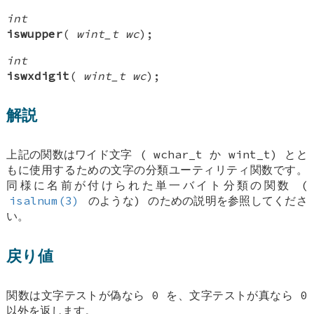
int
iswupper
(
wint_t wc
);
int
iswxdigit
(
wint_t wc
);
解説
上記の関数はワイド文字 (
wchar_t
か
wint_t
) とと
もに使用するための文字の分類ユーティリティ関数です。
同様に名前が付けられた単一バイト分類の関数 (
isalnum(3)
のような) のための説明を参照してくださ
い。
戻り値
関数は文字テストが偽なら 0 を、文字テストが真なら 0
以外を返します。