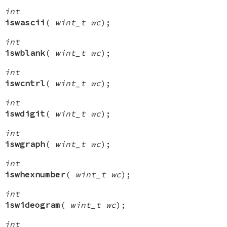
int
iswascii
(
wint_t wc
);
int
iswblank
(
wint_t wc
);
int
iswcntrl
(
wint_t wc
);
int
iswdigit
(
wint_t wc
);
int
iswgraph
(
wint_t wc
);
int
iswhexnumber
(
wint_t wc
);
int
iswideogram
(
wint_t wc
);
int