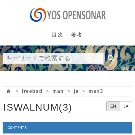
目次
著者
>
freebsd
>
man
>
ja
>
man3
ISWALNUM(3)
EN
JA
CONTENTS