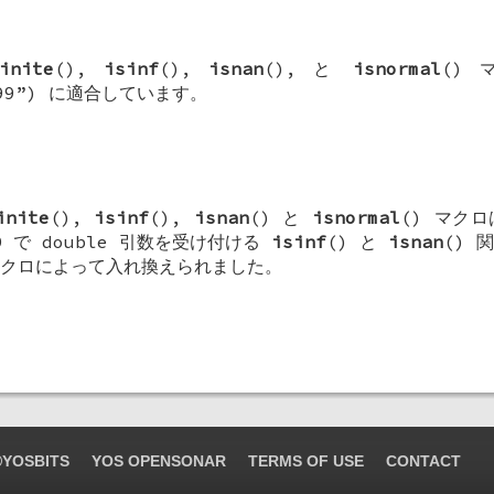
inite
(),
isinf
(),
isnan
(), と
isnormal
() 
O C99”) に適合しています。
inite
(),
isinf
(),
isnan
() と
isnormal
() マク
D
で
double
引数を受け付ける
isinf
() と
isnan
() 
クロによって入れ換えられました。
YOSBITS
YOS OPENSONAR
TERMS OF USE
CONTACT