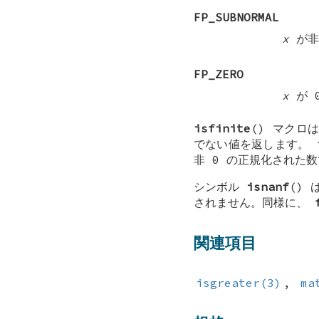
FP_SUBNORMAL
x
が非
FP_ZERO
x
が 0
isfinite
() マクロ
でない値を返します。
非 0 の正規化された
シンボル
isnanf
()
されません。同様に、
関連項目
isgreater(3)
,
ma