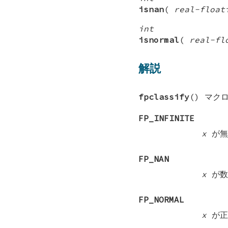
isnan
(
real-float
int
isnormal
(
real-fl
解説
fpclassify
() マク
FP_INFINITE
x
が無
FP_NAN
x
が数
FP_NORMAL
x
が正