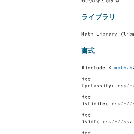
ライブラリ
Math Library (lib
書式
#include <
math.h
int
fpclassify
(
real-
int
isfinite
(
real-fl
int
isinf
(
real-float
int