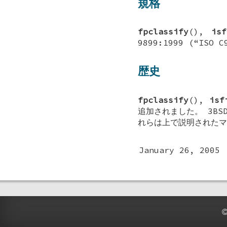
規格
fpclassify
(),
isf
9899:1999 (“IS
歴史
fpclassify
(),
isf
追加されました。
3BS
れらは上で説明されたマ
January 26, 2005