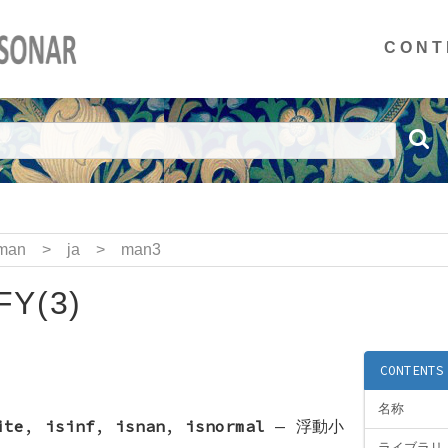
CONT
man
>
ja
>
man3
FY(3)
CONTENTS
名称
ite
,
isinf
,
isnan
,
isnormal
—
浮動小
ライブラリ