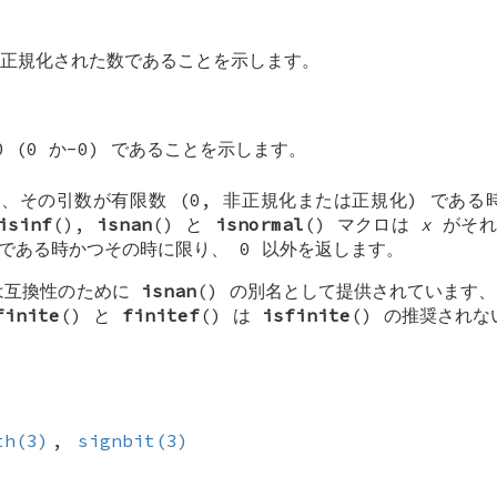
正規化された数であることを示します。
 (0 か-0) であることを示します。
は、その引数が有限数 (0, 非正規化または正規化) である
isinf
(),
isnan
() と
isnormal
() マクロは
x
がそれ
数である時かつその時に限り、 0 以外を返します。
 は互換性のために
isnan
() の別名として提供されています
finite
() と
finitef
() は
isfinite
() の推奨され
th(3)
,
signbit(3)