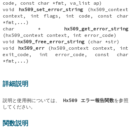
code, const char *fmt, va_list ap)
void
hx509_set_error_string
(hx509_context
context, int flags, int code, const char
*fmt,...)
char *
hx509_get_error_string
(hx509_context context, int error_code)
void
hx509_free_error_string
(char *str)
void
hx509_err
(hx509_context context, int
exit_code, int error_code, const char
*fmt,...)
詳細説明
説明と使用例については、
Hx509 エラー報告関数
を参照
してください。
関数説明