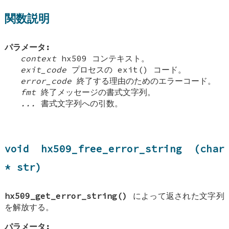
関数説明
パラメータ:
context
hx509 コンテキスト。
exit_code
プロセスの exit() コード。
error_code
終了する理由のためのエラーコード。
fmt
終了メッセージの書式文字列。
...
書式文字列への引数。
void hx509_free_error_string (char
* str)
hx509_get_error_string()
によって返された文字列
を解放する。
パラメータ: