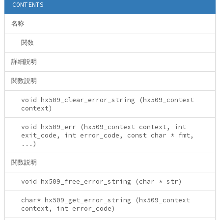
CONTENTS
名称
関数
詳細説明
関数説明
void hx509_clear_error_string (hx509_context
context)
void hx509_err (hx509_context context, int
exit_code, int error_code, const char * fmt,
...)
関数説明
void hx509_free_error_string (char * str)
char* hx509_get_error_string (hx509_context
context, int error_code)