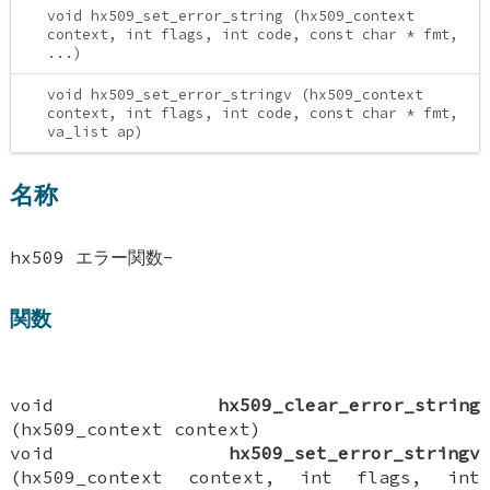
void hx509_set_error_string (hx509_context
context, int flags, int code, const char * fmt,
...)
void hx509_set_error_stringv (hx509_context
context, int flags, int code, const char * fmt,
va_list ap)
名称
hx509 エラー関数-
関数
void
hx509_clear_error_string
(hx509_context context)
void
hx509_set_error_stringv
(hx509_context context, int flags, int