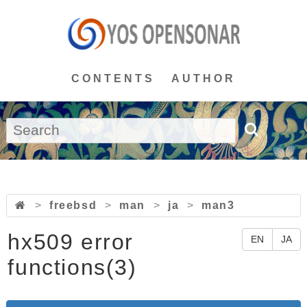
CONTENTS
AUTHOR
>
freebsd
>
man
>
ja
>
man3
hx509 error
EN
JA
functions(3)