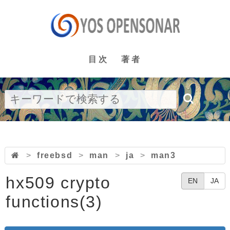
目次
著者
>
freebsd
>
man
>
ja
>
man3
hx509 crypto
EN
JA
functions(3)