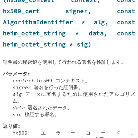
(hx509_context context, const
hx509_cert signer, const
AlgorithmIdentifier * alg, const
heim_octet_string * data, const
heim_octet_string * sig)
証明書の秘密鍵を使用して行われる署名を検証します。
パラメータ:
context
hx509 コンテキスト。
signer
署名を行った証明書。
alg
データに署名するために使用されたアルゴリズ
ム。
data
署名されたデータ。
sig
検証する署名。
返り値:
hx509 エラーコード、