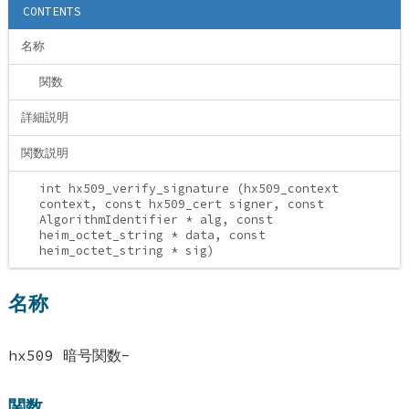
CONTENTS
名称
関数
詳細説明
関数説明
int hx509_verify_signature (hx509_context
context, const hx509_cert signer, const
AlgorithmIdentifier * alg, const
heim_octet_string * data, const
heim_octet_string * sig)
名称
hx509 暗号関数-
関数