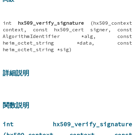
int
hx509_verify_signature
(hx509_context
context, const hx509_cert signer, const
AlgorithmIdentifier *alg, const
heim_octet_string *data, const
heim_octet_string *sig)
詳細説明
関数説明
int hx509_verify_signature