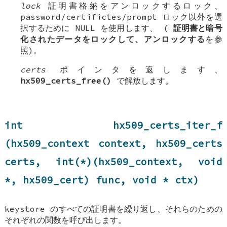
lock
証明書格納をアンロックするロック、
password/certifictes/prompt ロック以外を選
択するために NULL を使用します、 (
証明書と暗号
化されたデータをロックして、アンロックする
を参
照)。
certs
ポインタを返します、
hx509_certs_free()
で解放します。
int hx509_certs_iter_f
(hx509_context context, hx509_certs
certs, int(*)(hx509_context, void
*, hx509_cert) func, void * ctx)
keystore のすべての証明書を繰り返し、それらのための
それぞれの関数を呼び出します。