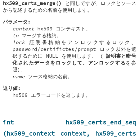
hx509_certs_merge()
と同しですが、ロックとソース
から記述するための名前を使用します。
パラメータ:
context
hx509 コンテキスト。
to
マージする格納。
lock
証明書格納をアンロックするロック、
password/certifictes/prompt ロック以外を選
択するために NULL を使用します、 (
証明書と暗号
化されたデータをロックして、アンロックする
を参
照)。
name
ソース格納の名前。
返り値:
hx509 エラーコードを返します。
int hx509_certs_end_seq
(hx509_context context, hx509_certs