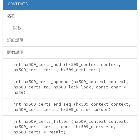
CONTENTS
名称
関数
詳細説明
関数説明
int hx509_certs_add (hx509_context context,
hx509_certs certs, hx509_cert cert)
int hx509_certs_append (hx509_context context,
hx509_certs to, hx509_lock lock, const char *
name)
int hx509_certs_end_seq (hx509_context context,
hx509_certs certs, hx509_cursor cursor)
int hx509_certs_filter (hx509_context context,
hx509_certs certs, const hx509_query * q,
hx509_certs * result)