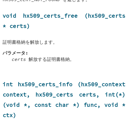
void hx509_certs_free (hx509_certs
* certs)
証明書格納を解放します。
パラメータ:
certs
解放する証明書格納。
int hx509_certs_info (hx509_context
context, hx509_certs certs, int(*)
(void *, const char *) func, void *
ctx)