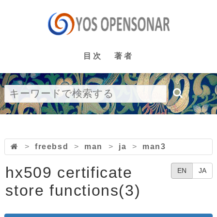
目次
著者
>
freebsd
>
man
>
ja
>
man3
hx509 certificate
EN
JA
store functions(3)