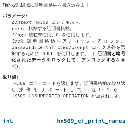
静的な記憶域に証明書格納を書き込みます。
パラメータ:
context
hx509 コンテキスト。
certs
格納する証明書格納。
flags
現在未使用、0 を使用します。
lock
証明書格納をアンロックするロック、
password/certifictes/prompt ロック以外を選
択するために NULL を使用します、 (
証明書と暗号
化されたデータをロックして、アンロックする
を参
照)。
返り値:
hx509 エラーコードを返します。証明書格納が繰り返
し操作をサポートしていないなら、
HX509_UNSUPPORTED_OPERATION が返されます。
int hx509_ci_print_names