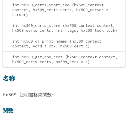
int hx509_certs_start_seq (hx509_context
context, hx509_certs certs, hx509_cursor *
cursor)
int hx509_certs_store (hx509_context context,
hx509_certs certs, int flags, hx509_lock lock)
int hx509_ci_print_names (hx509_context
context, void * ctx, hx509_cert c)
int hx509_get_one_cert (hx509_context context,
hx509_certs certs, hx509_cert * c)
名称
hx509 証明書格納関数-
関数