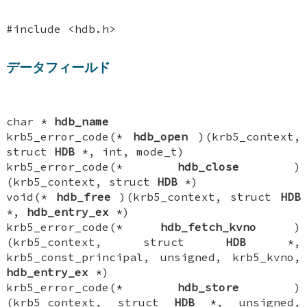
#include <hdb.h>
データフィールド
char *
hdb_name
krb5_error_code(*
hdb_open
)(krb5_context,
struct
HDB
*, int, mode_t)
krb5_error_code(*
hdb_close
)
(krb5_context, struct
HDB
*)
void(*
hdb_free
)(krb5_context, struct
HDB
*,
hdb_entry_ex
*)
krb5_error_code(*
hdb_fetch_kvno
)
(krb5_context, struct
HDB
*,
krb5_const_principal, unsigned, krb5_kvno,
hdb_entry_ex
*)
krb5_error_code(*
hdb_store
)
(krb5_context, struct
HDB
*, unsigned,