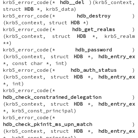
krb5_error_code(*
hdb__del
)(krb5_context,
struct
HDB
*, krb5_data)
krb5_error_code(*
hdb_destroy
)
(krb5_context, struct
HDB
*)
krb5_error_code(*
hdb_get_realms
)
(krb5_context, struct
HDB
*, krb5_realm
**)
krb5_error_code(*
hdb_password
)
(krb5_context, struct
HDB
*,
hdb_entry_ex
*, const char *, int)
krb5_error_code(*
hdb_auth_status
)
(krb5_context, struct
HDB
*,
hdb_entry_ex
*, int)
krb5_error_code(*
hdb_check_constrained_delegation
)
(krb5_context, struct
HDB
*,
hdb_entry_ex
*, krb5_const_principal)
krb5_error_code(*
hdb_check_pkinit_ms_upn_match
)
(krb5_context, struct
HDB
*,
hdb_entry_ex
*, krb5_const_principal)