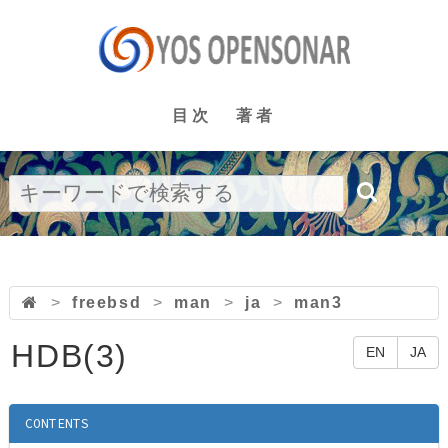
目次
著者
>
freebsd
>
man
>
ja
>
man3
HDB(3)
EN
JA
CONTENTS