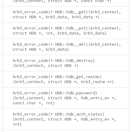
(krb5_context, struct HDB *, const char *)
krb5_error_code(* HDB::hdb__get)(krb5_context,
struct HDB *, krb5_data, krb5_data *)
krb5_error_code(* HDB::hdb__put)(krb5_context,
struct HDB *, int, krb5_data, krb5_data)
krb5_error_code(* HDB::hdb__del)(krb5_context,
struct HDB *, krb5_data)
krb5_error_code(* HDB::hdb_destroy)
(krb5_context, struct HDB *)
krb5_error_code(* HDB::hdb_get_realms)
(krb5_context, struct HDB *, krb5_realm **)
krb5_error_code(* HDB::hdb_password)
(krb5_context, struct HDB *, hdb_entry_ex *,
const char *, int)
krb5_error_code(* HDB::hdb_auth_status)
(krb5_context, struct HDB *, hdb_entry_ex *,
int)