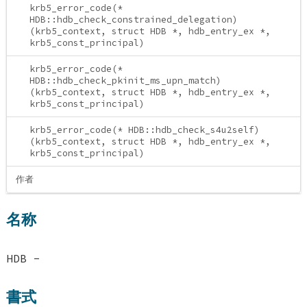
krb5_error_code(*
HDB::hdb_check_constrained_delegation)
(krb5_context, struct HDB *, hdb_entry_ex *,
krb5_const_principal)
krb5_error_code(*
HDB::hdb_check_pkinit_ms_upn_match)
(krb5_context, struct HDB *, hdb_entry_ex *,
krb5_const_principal)
krb5_error_code(* HDB::hdb_check_s4u2self)
(krb5_context, struct HDB *, hdb_entry_ex *,
krb5_const_principal)
作者
名称
HDB -
書式