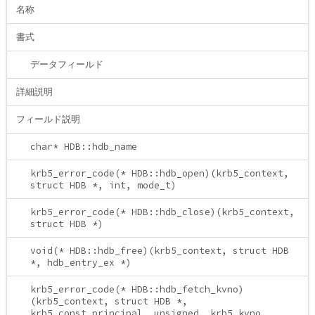
名称
書式
データフィールド
詳細説明
フィールド説明
char* HDB::hdb_name
krb5_error_code(* HDB::hdb_open)(krb5_context,
struct HDB *, int, mode_t)
krb5_error_code(* HDB::hdb_close)(krb5_context,
struct HDB *)
void(* HDB::hdb_free)(krb5_context, struct HDB
*, hdb_entry_ex *)
krb5_error_code(* HDB::hdb_fetch_kvno)
(krb5_context, struct HDB *,
krb5_const_principal, unsigned, krb5_kvno,