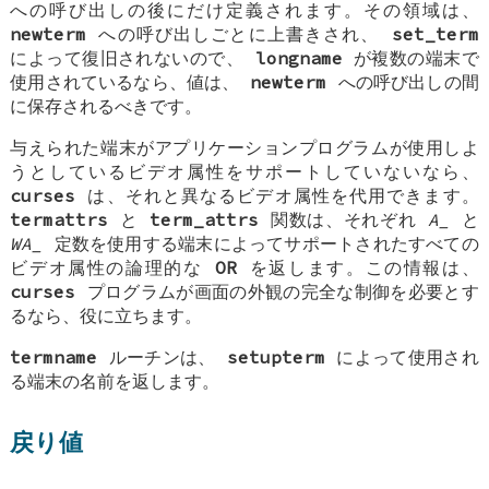
への呼び出しの後にだけ定義されます。その領域は、
newterm
への呼び出しごとに上書きされ、
set_term
によって復旧されないので、
longname
が複数の端末で
使用されているなら、値は、
newterm
への呼び出しの間
に保存されるべきです。
与えられた端末がアプリケーションプログラムが使用しよ
うとしているビデオ属性をサポートしていないなら、
curses
は、それと異なるビデオ属性を代用できます。
termattrs
と
term_attrs
関数は、それぞれ
A_
と
WA_
定数を使用する端末によってサポートされたすべての
ビデオ属性の論理的な
OR
を返します。この情報は、
curses
プログラムが画面の外観の完全な制御を必要とす
るなら、役に立ちます。
termname
ルーチンは、
setupterm
によって使用され
る端末の名前を返します。
戻り値