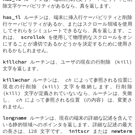
除文字ケーパビリティがあるなら、真を返します。
has_il
ルーチンは、端末に挿入行ケーパビリティと削除
行ケーパビリティがあるか、またはスクロール領域を使用
してそれらをシミュレートできるなら、真を返します。こ
れは、
scrollok
を使用して物理的なスクロールをオン
にすることが適切であるかどうかを決定するために使用さ
れるかもしれません。
killchar
ルーチンは、ユーザの現在の行削除 (kill)
文字を返します。
killwchar
ルーチンは、
ch
によって参照される位置に
現在の行削除 (kill) 文字を格納します。行削除
(kill) 文字が定義されていないなら、ルーチンは、失敗
し、
ch
によって参照される位置 (の内容) は、変更さ
れません。
longname
ルーチンは、現在の端末の詳細な記述を含んで
いる静的領域へのポインタを返します。詳細な記述の最大
の長さは、128 文字です。
initscr
または
newterm