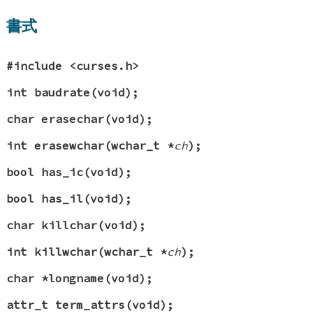
書式
#include <curses.h>
int baudrate(void);
char erasechar(void);
int erasewchar(wchar_t *
ch
);
bool has_ic(void);
bool has_il(void);
char killchar(void);
int killwchar(wchar_t *
ch
);
char *longname(void);
attr_t term_attrs(void);