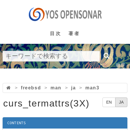
目次
著者
>
freebsd
>
man
>
ja
>
man3
curs_termattrs(3X)
EN
JA
CONTENTS