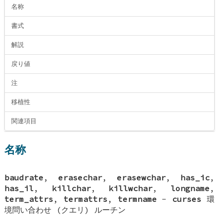
名称
書式
解説
戻り値
注
移植性
関連項目
名称
baudrate
,
erasechar
,
erasewchar
,
has_ic
,
has_il
,
killchar
,
killwchar
,
longname
,
term_attrs
,
termattrs
,
termname
-
curses
環
境問い合わせ (クエリ) ルーチン