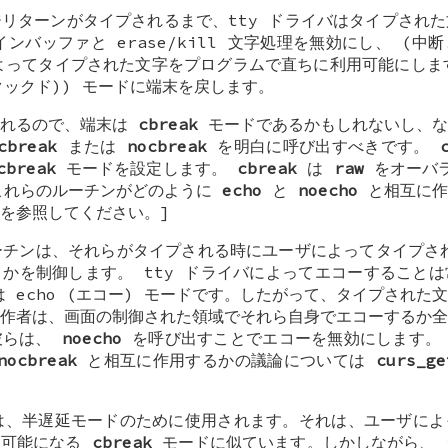
リターンがタイプされるまで、tty ドライバはタイプされ
ンバッファと erase/kill 文字処理を無効にし、 (中
によってタイプされた文字をプログラムで直ちに利用可能にし
 (クックド)) モードに端末を戻します。
されるので、端末は
cbreak
モードであるかもしれないし、な
cbreak
または
nocbreak
を明白に呼び出すべきです。
cbreak
モードを設定します。
cbreak
は
raw
をオーバラ
これらのルーチンがどのように
echo
と
noecho
と相互に作
) を参照してください。]
チンは、それらがタイプされる時にユーザによってタイプさ
かを制御します。 tty ドライバによってエコーすること
 echo (エコー) モードです。したがって、タイプされた
作者は、画面の制御された領域でそれら自身でエコーするか全
彼らは、
noecho
を呼び出すことでエコーを無効にします。 
nocbreak
と相互に作用するかの議論については
curs_ge
、半遅延モードのために使用されます。それは、ユーザによ
用可能になる
cbreak
モードに似ています。しかしながら、