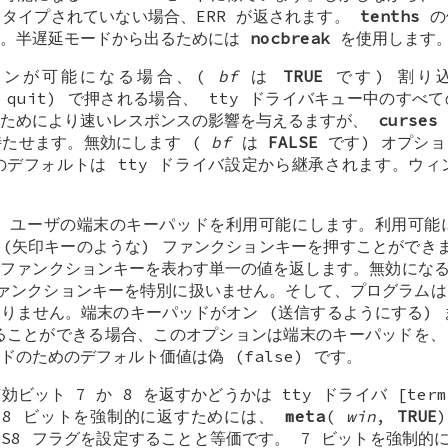
タイプされていない場合、ERR が返されます。
tenths
の値
ん。半遅延モードから出るためには
nocbreak
を使用します
ンが可能になる場合、(
bf
は
TRUE
です) 割り
reak、quit) で押される場合、 tty ドライバキュー中のす
のためにより速いレスポンスの影響を与えるますが、
curses
持たせます。無効にします (
bf
は
FALSE
です) オプショ
デフォルトは tty ドライバ設定から継承されます。ウィ
、ユーザの端末のキーパッドを利用可能にします。利用可能
 (矢印キーのような) ファンクションキーを押すことがで
ファンクションキーを表わす単一の値を返します。無効にな
ァンクションキーを特別に扱いません。そして、プログラムは
りません。端末のキーパッドがオン (送信するようにする) 
することができる場合、このオプションは端末のキーパッドを
のためのデフォルト価値は偽 (false) です。
ビット 7 か 8 を返すかどうかは tty ドライバ [termi
 8 ビットを強制的に返すためには、
meta
(
win
,
TRUE
の CS8 フラグを設定することと等価です。 7 ビットを強制