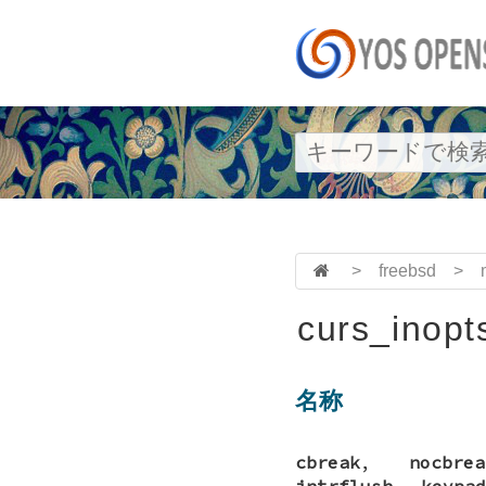
>
freebsd
>
curs_inopt
名称
cbreak
,
nocbrea
intrflush
,
keypad