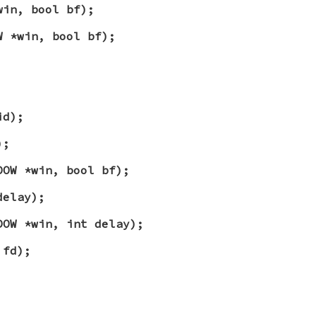
win, bool bf);
W *win, bool bf);
id);
);
DOW *win, bool bf);
delay);
DOW *win, int delay);
 fd);