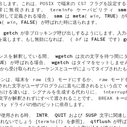
出します。これは、POSIX で端末の CS7 フラグを設定
に無視されます。 terminfo ケーパビリティ
smm
端末に対して定義される場合、
smm
は
meta
(
win
,
TRUE
) 
a
(
win
,
FALSE
) が呼ばれた時に送られます。
は
getch
が非ブロッキング呼び出しするようにします。入力
返します。もし無効になれば、 (
bf
は
FALSE
です)
g
ケンスを解釈している間、
wgetch
は次の文字を待つ間に
UE
) が呼ばれる場合、
wgetch
はタイマをセットしませ
から受け取られたシーケンスとユーザによってタイプされたも
ンは、端末を raw (生) モードにするか、 raw モー
プされた文字がユーザプログラムに直ちに渡されるという点で
おける違いは、シグナルを生成する代わりに、 interrupt 
制御文字が解釈されずにすべて渡されることです。 BREAK キ
tty ドライバの他のビットに依存します。
が使用される時、
INTR
、
QUIT
および
SUSP
文字に関連し
ないでしょう [termio(7) を参照]。
qiflush
が呼ば