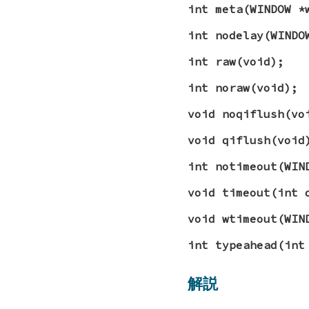
int meta(WINDOW *
int nodelay(WINDO
int raw(void);
int noraw(void);
void noqiflush(vo
void qiflush(void
int notimeout(WIN
void timeout(int 
void wtimeout(WIN
int typeahead(int
解説