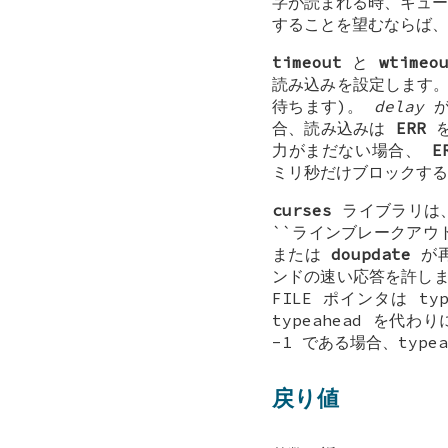
字が読まれる時、キュー
することを望むならば
timeout
と
wtimeo
読み込みを設定します
待ちます)。
delay
が
合、読み込みは
ERR
を
力がまだない場合、
E
ミリ秒だけブロックす
curses
ライブラリは、
``ラインブレークアウ
または
doupdate
が再
ンドの速い応答を許し
FILE ポインタは t
typeahead を
-1 である場合、typ
戻り値