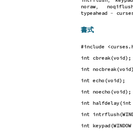
noraw
,
noqiflus
typeahead
-
curse
書式
#include <curses.
int cbreak(void);
int nocbreak(void
int echo(void);
int noecho(void);
int halfdelay(int
int intrflush(WIN
int keypad(WINDOW