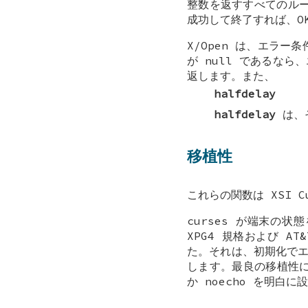
整数を返すすべてのル
成功して終了すれば、OK 
X/Open は、エラ
が null であるな
返します。また、
halfdelay
halfdelay
は、そ
移植性
これらの関数は XSI Cu
curses が端末の
XPG4 規格および AT
た。それは、初期化でエ
します。最良の移植性に
か noecho を明白