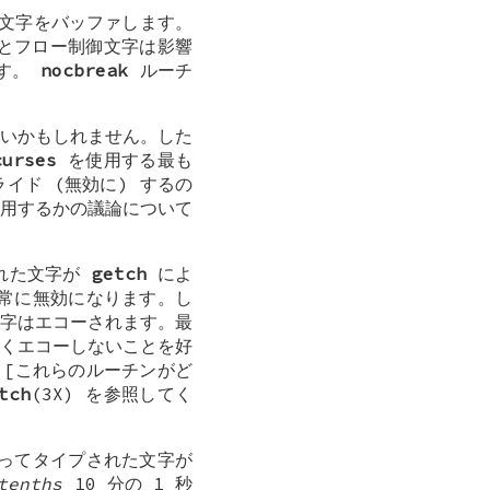
た文字をバッファします。
断とフロー制御文字は影響
ます。
nocbreak
ルーチ
いかもしれません。した
curses
を使用する最も
イド (無効に) するの
用するかの議論について
れた文字が
getch
によ
は常に無効になります。し
文字はエコーされます。最
くエコーしないことを好
[これらのルーチンがど
tch
(3X) を参照してく
ってタイプされた文字が
tenths
10 分の 1 秒