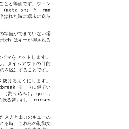
することと等価です。ウィン
(meta_on) と
rmm
が呼ばれた時に端末に送ら
の準備ができていない場
etch
はキーが押される
タイマをセットします。
ん。タイムアウトの目的
のを区別することです。
ドを抜けるようにします。
cbreak
モードに似てい
(割り込み), quit,
ーの振る舞いは、
curses
た入力と出力のキューの
れる時、これらの制御文