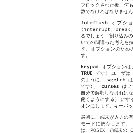
ブロックされた後、何も
数でなければなりませ
intrflush
オプショ
(interrupt、b
るでしょう。割り込み
いての間違った考えを
す。オプションのための
す。
keypad
オプションは
TRUE
です) ユーザは
のように、
wgetch
は
です)、
curses
はフ
自分で解釈しなければな
働くようにする) に
オンにします。キーパッド
最初に、端末が入力の有効
モードに依存します。
は、POSIX で端末