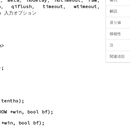
h
,
qiflush
,
timeout
,
wtimeout
,
解説
s
入力オプション
戻り値
移植性
h>
注
関連項目
);
 tenths);
DOW *win, bool bf);
 *win, bool bf);