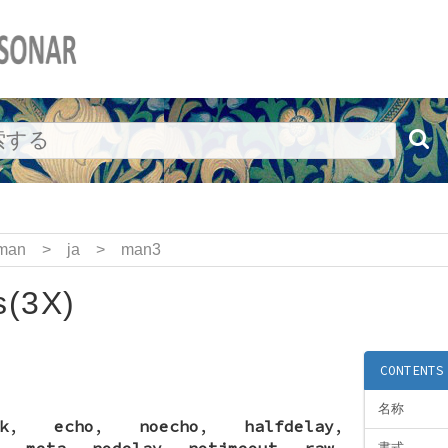
man
>
ja
>
man3
s(3X)
CONTENTS
名称
k
,
echo
,
noecho
,
halfdelay
,
,
meta
,
nodelay
,
notimeout
,
raw
,
書式