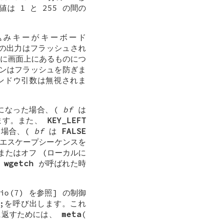
は 1 と 255 の間の
。
込みキーがキーボード
べての出力はフラッシュされ
に画面上にあるものにつ
ンはフラッシュを防ぎま
ンドウ引数は無視されま
になった場合、(
bf
は
きます。また、
KEY_LEFT
る場合、(
bf
は
FALSE
エスケープシーケンスを
またはオフ (ローカルに
、
wgetch
が呼ばれた時
o(7) を参照] の制御
);を呼び出します。これ
的に返すためには、
meta
(