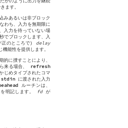
たかのように出力を継続
きます。
込みあるいは非ブロック
なわち、入力を無期限に
ち、入力を待っていない場
秒でブロックします、入
正のところで)
delay
じ機能性を提供します。
周期的に捜すことにより、
から来る場合、
refresh
かじめタイプされたコマ
は
stdin
に渡された入力
peahead
ルーチンは、
とを明記します。
fd
が