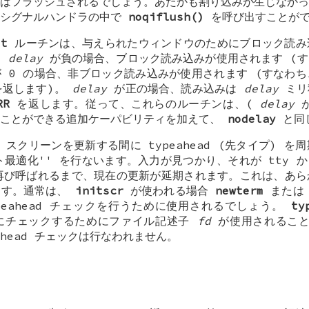
はフラッシュされるでしょう。あたかも割り込みが生じなかっ
、シグナルハンドラの中で
noqiflush()
を呼び出すことがで
ut
ルーチンは、与えられたウィンドウのためにブロック読み
。
delay
が負の場合、ブロック読み込みが使用されます (す
 0 の場合、非ブロック読み込みが使用されます (すなわ
返します)。
delay
が正の場合、読み込みは
delay
ミリ
RR
を返します。従って、これらのルーチンは、(
delay
が
ることができる追加ケーパビリティを加えて、
nodelay
と同
スクリーンを更新する間に typeahead (先タイプ) を
ト最適化'' を行ないます。入力が見つかり、それが tty 
び呼ばれるまで、現在の更新が延期されます。これは、あら
ます。通常は、
initscr
が使われる場合
newterm
また
ypeahead チェックを行うために使用されるでしょう。
ty
代わりにチェックするためにファイル記述子
fd
が使用されるこ
eahead チェックは行なわれません。