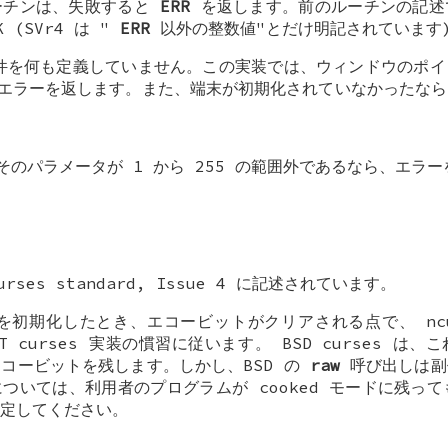
ーチンは、失敗すると
ERR
を返します。前のルーチンの記述
(SVr4 は "
ERR
以外の整数値"とだけ明記されています
ー条件を何も定義していません。この実装では、ウィンドウのポ
ら、エラーを返します。また、端末が初期化されていなかったな
のパラメータが 1 から 255 の範囲外であるなら、エラ
rses standard, Issue 4 に記述されています。
状態を初期化したとき、エコービットがクリアされる点で、 ncu
&T curses 実装の慣習に従います。 BSD curses 
コービットを残します。しかし、BSD の
raw
呼び出しは副
ついては、利用者のプログラムが cooked モードに残っても
に設定してください。