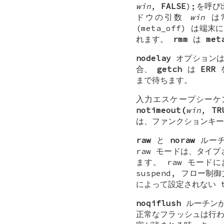
win
,
FALSE
);を呼び
ドウの引数
win
は常
(meta_off) は
れます。
rmm
は
met
nodelay
オプション
合、
getch
は
ERR
を
まで待ちます。
入力エスケープシー
notimeout(
win
,
TR
は、ファンクションキー
raw
と
noraw
ルーチ
raw モードは、タイ
ます。 raw モードに
suspend, フロー
によって設定されない 
noqiflush
ルーチン
正常なフラッシュは行われ