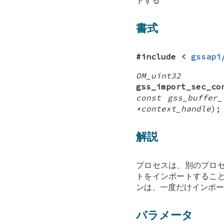
書式
#include <
gssapi
OM_uint32
gss_import_sec_co
const gss_buffer_
*context_handle
);
解説
プロセスは、別のプロ
トをインポートするこ
ンは、一度だけインポ
パラメータ