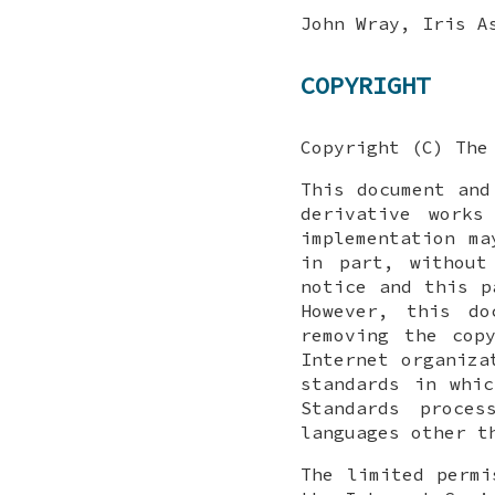
John Wray, Iris A
COPYRIGHT
Copyright (C) The
This document and
derivative works
implementation ma
in part, without
notice and this p
However, this d
removing the cop
Internet organiza
standards in whi
Standards proce
languages other t
The limited permi