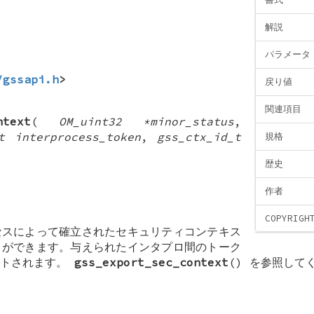
解説
パラメータ
/gssapi.h
>
戻り値
関連項目
ntext
(
OM_uint32 *minor_status
,
t interprocess_token
,
gss_ctx_id_t
規格
歴史
作者
COPYRIGH
セスによって確立されたセキュリティコンテキス
とができます。与えられたインタプロ間のトーク
ートされます。
gss_export_sec_context
() を参照して