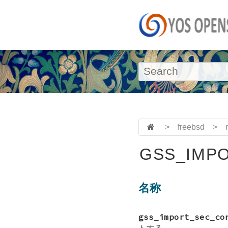
>
freebsd
>
GSS_IMPO
名称
gss_import_sec_co
トする