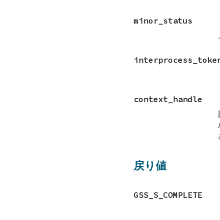
minor_status
interprocess_toke
context_handle
戻り値
GSS_S_COMPLETE