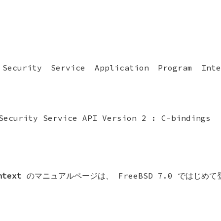
 Security Service Application Program Int
Security Service API Version 2 : C-bindings
ntext
のマニュアルページは、
FreeBSD 7.0
ではじめて