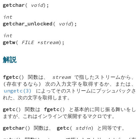
getchar
(
void
);
int
getchar_unlocked
(
void
);
int
getw
(
FILE *stream
);
解説
fgetc
() 関数は、
stream
で指したストリームから、
(存在するなら) 次の入力文字を取得するか、または、
ungetc(3)
によってそのストリームにプッシュバックさ
れた、次の文字を取得します。
getc
() 関数は
fgetc
() と基本的に同じ振る舞いをし
ますが、これはインラインで展開するマクロです。
getchar
() 関数は、
getc
(
stdin
) と同等です。