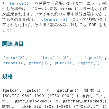
と
ferror(3)
を使用する必要があります。エラーが発
生した場合は、グローバル変数
errno
にエラーを示す値
が設定されます。ファイルの終りを示す状態は端末であっ
てもそのまま残り、
clearerr(3)
によって状態がクリ
アされなければ、その後の読み込みに対しても
EOF
を返
します。
関連項目
ferror(3)
,
flockfile(3)
,
fopen(3)
,
fread(3)
,
getwc(3)
,
putc(3)
,
ungetc(3)
規格
fgetc
(),
getc
() と
getchar
() 関数は、
ISO/IEC 9899:1990 (“ISO C90”) に適合していま
す。
getc_unlocked
() と
getchar_unlocked
()
関数は、 IEEE Std 1003.1-2001 (“POSIX.1”) に