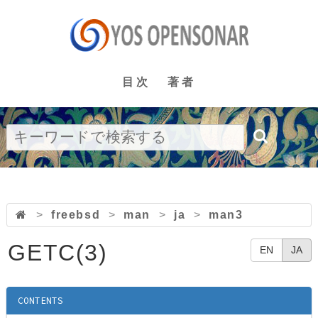
目次
著者
>
freebsd
>
man
>
ja
>
man3
GETC(3)
EN
JA
CONTENTS