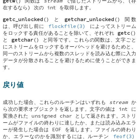
getw
() 関数は
stream
で指したストリームから、(存
在するなら) 次の
int
を取得します。
getc_unlocked
() と
getchar_unlocked
() 関数
は、呼び出し前に
flockfile(3)
によってストリーム
をロックする責任があることを除いて、それぞれ
getc
()
と
getchar
() と同等です。これらの関数は、文字ごと
にストリームをロックするオーバヘッドを避けるためと、
同一のストリームから複数のスレッドを読み込む際に入力
データが分散されることを避けるために使うことができま
す。
戻り値
成功した場合、これらのルーチンはいずれも
stream
か
ら次の要求オブジェクトを返します。文字の値は
int
に
変換された
unsigned char
として返されます。ストリ
ームがファイルの終わりに達したか、または読み込みエラ
ーが発生した場合は
EOF
を返します。ファイルの終わり
か、エラーなのかを識別するには、ルーチン
feof(3)