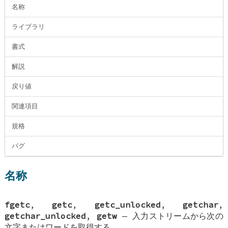
名称
ライブラリ
書式
解説
戻り値
関連項目
規格
バグ
名称
fgetc
,
getc
,
getc_unlocked
,
getchar
,
getchar_unlocked
,
getw
—
入力ストリームから次の
文字またはワードを取得する