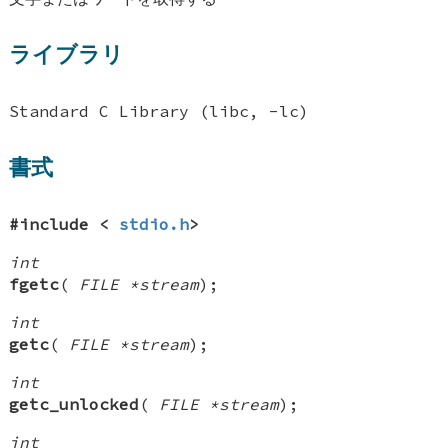
ライブラリ
Standard C Library (libc, -lc)
書式
#include <
stdio.h
>
int
fgetc
(
FILE *stream
);
int
getc
(
FILE *stream
);
int
getc_unlocked
(
FILE *stream
);
int