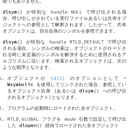
能でもありません。
dlsym
() が特別な
handle
NULL
で呼び出される場
合、呼び出しがされている実行ファイルあるいは共有オブ
ジェクトへの参照として解釈されます。したがって、共有
オブジェクトは、自分自身のシンボルを参照できます。
dlsym
() が特別な
handle
RTLD_DEFAULT
で呼び出
される場合、シンボルの検索は、オブジェクトがロードさ
れる時に未定義のシンボルを解決するために使用されるア
ルゴリズムに従います。検索されるオブジェクトは、次の
ような順序となります。
オブジェクトが
ld(1)
のオプションとして
-
Wsymbolic
を使用してリンクされた場合、参照してい
るオブジェクト自身 (あるいは
dlsym
() への呼び出
されるオブジェクト)となります。
プログラムの起動時にロードされた全オブジェクト。
RTLD_GLOBAL
フラグを
mode
引数で設定して呼び出
した
dlopen
() 経由でロードされた全オブジェクト