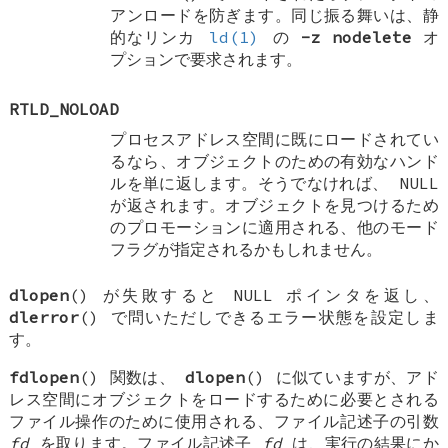
アンロードを防ぎます。同じ振る舞いは、静
的なリンカ
ld(1)
の
-z nodelete
オ
プションで要求されます。
RTLD_NOLOAD
プロセスアドレス空間に既にロードされてい
るなら、オブジェクトのための有効なハンド
ルを単に返します。そうでなければ、
NULL
が返されます。オブジェクトを見つけるため
のプロモーションに適用される、他のモード
フラグが指定されるかもしれません。
dlopen
() が失敗すると NULL ポインタを返し、
dlerror
() で問いただしできるエラー状態を設定しま
す。
fdlopen
() 関数は、
dlopen
() に似ていますが、アド
レス空間にオブジェクトをロードするために必要とされる
ファイル操作のために使用される、ファイル記述子の引数
fd
を取ります。ファイル記述子
fd
は、実行の結果にか