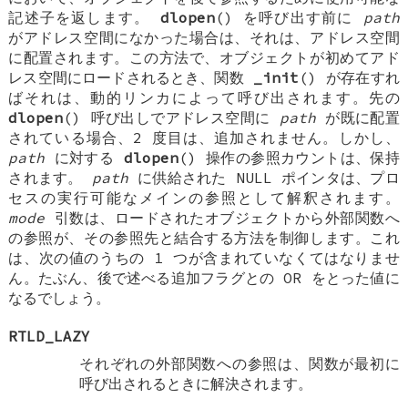
記述子を返します。
dlopen
() を呼び出す前に
path
がアドレス空間になかった場合は、それは、アドレス空間
に配置されます。この方法で、オブジェクトが初めてアド
レス空間にロードされるとき、関数
_init
() が存在すれ
ばそれは、動的リンカによって呼び出されます。先の
dlopen
() 呼び出しでアドレス空間に
path
が既に配置
されている場合、2 度目は、追加されません。しかし、
path
に対する
dlopen
() 操作の参照カウントは、保持
されます。
path
に供給された NULL ポインタは、プロ
セスの実行可能なメインの参照として解釈されます。
mode
引数は、ロードされたオブジェクトから外部関数へ
の参照が、その参照先と結合する方法を制御します。これ
は、次の値のうちの 1 つが含まれていなくてはなりませ
ん。たぶん、後で述べる追加フラグとの OR をとった値に
なるでしょう。
RTLD_LAZY
それぞれの外部関数への参照は、関数が最初に
呼び出されるときに解決されます。