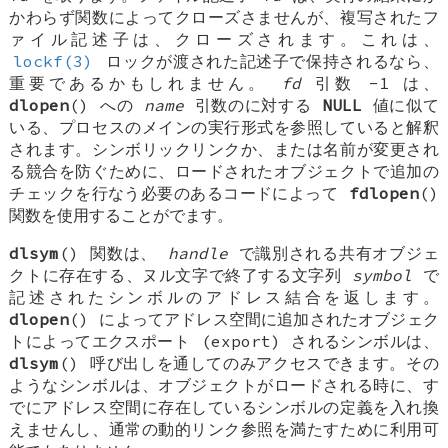
かわらず関数によってクローズさませんが、複写されたフ
ァイル記述子は、クローズされます。これは、
lockf(3)
ロックが渡された記述子で保持されるなら、
重要であるかもしれません。
fd
引数 -1 は、
dlopen
() への
name
引数のに対する
NULL
値に似て
いる、プロセスのメインの実行形式を参照していると解釈
されます。シンボリックリンクか、または名前が変更され
る競合を防ぐために、ロードされたオブジェクトで追加の
チェックを行なう必要のあるコードによって
fdlopen
()
関数を使用することがでます。
dlsym
() 関数は、
handle
で識別される共有オブジェ
クトに存在する、ヌル文字で終了する文字列
symbol
で
記述されたシンボルのアドレス結合を返します。
dlopen
() によってアドレス空間に追加されたオブジェク
トによってエクスポート (export) されるシンボルは、
dlsym
() 呼び出しを通してのみアクセスできます。その
ようなシンボルは、オブジェクトがロードされる時に、す
でにアドレス空間に存在しているシンボルの定義を入れ換
えませんし、通常の動的リンク参照を満たすために利用可