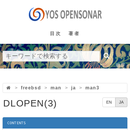
目次
著者
>
freebsd
>
man
>
ja
>
man3
DLOPEN(3)
EN
JA
CONTENTS