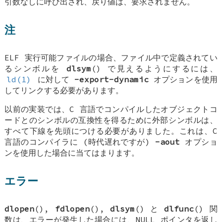
引数なしに呼び出され、戻り値は、要求されません。
注
ELF 実行可能ファイルの場合、ファイル中で定義されてい
るシンボルを
dlsym
() で見えるようにするには、
ld(1)
に対して
-export-dynamic
オプションを使用
してリンクする必要があります。
以前の実装では、C 言語でコンパイルしたオブジェクトコ
ードとのシンボルの互換性を得るために外部シンボルは、
すべて下線を先頭につける必要がありました。これは、C
言語のコンパイラに (時代遅れですが)
-aout
オプショ
ンを使用した場合に当てはまります。
エラー
dlopen
(),
fdlopen
(),
dlsym
() と
dlfunc
() 関
数は、エラーが発生した場合には、NULL ポインタを返し