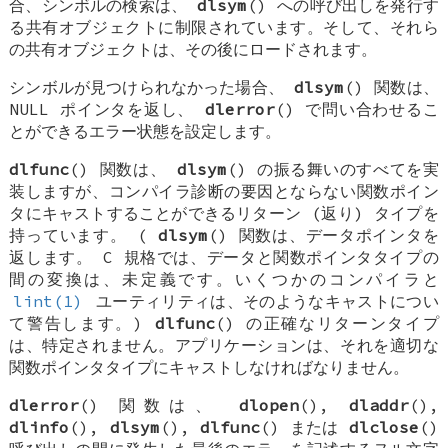
合、シンボルの検索は、
dlsym
() への呼び出しを発行す
る共有オブジェクトに制限されています。そして、それら
の共有オブジェクトは、その後にロードされます。
シンボルが見つけられなかった場合、
dlsym
() 関数は、
NULL ポインタを返し、
dlerror
() で問い合わせるこ
とができるエラー状態を設定します。
dlfunc
() 関数は、
dlsym
() の振る舞いのすべてを実
装しますが、コンパイラ診断の要因とならない関数ポイン
タにキャストすることができるリターン (返り) タイプを
持っています。 (
dlsym
() 関数は、データポインタを
返します。 C 規格では、データと関数ポインタタイプの
間の変換は、未定義です。いくつかのコンパイラと
lint(1)
ユーティリティは、そのようなキャストについ
て警告します。)
dlfunc
() の正確なリターンタイプ
は、特定されません。アプリケーションは、それを適切な
関数ポインタタイプにキャストしなければなりません。
dlerror
() 関数は、
dlopen
(),
dladdr
(),
dlinfo
(),
dlsym
(),
dlfunc
() または
dlclose
()