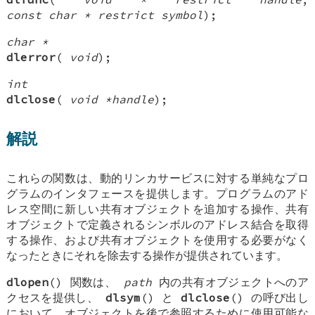
const char * restrict symbol
);
char *
dlerror
(
void
);
int
dlclose
(
void *handle
);
解説
これらの関数は、動的リンカサービスに対する単純なプロ
グラムのインタフェースを提供します。プログラムのアド
レス空間に新しい共有オブジェクトを追加する操作、共有
オブジェクトで定義されるシンボルのアドレス結合を取得
する操作、および共有オブジェクトを使用する必要がなく
なったときにそれを除去する操作が提供されています。
dlopen
() 関数は、
path
内の共有オブジェクトへのア
クセスを提供し、
dlsym
() と
dlclose
() の呼び出し
において、オブジェクトを後で参照するために使用可能な