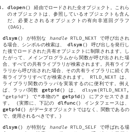
dlopen
() 経由でロードされた全オブジェクト。これら
のオブジェクトは、参照しているオブジェクトも含ん
だ、必要とされるオブジェクトの有向非巡回グラフ
(DAG)。
dlsym
() が特別な
handle
RTLD_NEXT
で呼び出され
る場合、シンボルの検索は、
dlsym
() 呼び出しを発行し
た後でロードされた共有オブジェクトに制限されます。し
たがって、メインプログラムから関数が呼び出された場
合、すべての共有ライブラリが検索されます。共有ライブ
ラリから呼び出された場合、その共有ライブラリに続く共
有ライブラリすべてが検索されます。
RTLD_NEXT
は、
ライブラリ関数のラッパを実装するのに便利です。例え
ば、ラッパ関数
getpid
() は、
dlsym(RTLD_NEXT,
"getpid")
で“本物の”
getpid
() にアクセスできま
す。 (実際に、下記の
dlfunc
() インタフェースは、
getpid
() がデータオブジェクトではなく、関数であるの
で、使用されるべきです。)
dlsym
() が特別な
handle
RTLD_SELF
で呼ばれる場