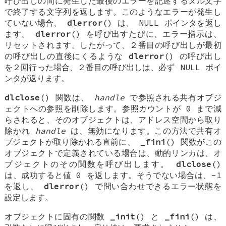
呼び出しの間に発生した最後のエラーを記述するヌル文字
で終了する文字列を返します。このようなエラーが発生し
ていない場合、
dlerror
() は、 NULL ポインタを返し
ます。
dlerror
() を呼び出すたびに、エラー指示は、
リセットされます。したがって、２番目の呼び出しが最初
の呼び出しの直後にくるような
dlerror
() の呼び出し
を２回行った場合、２番目の呼び出しは、必ず NULL ポイ
ンタが返ります。
dlclose
() 関数は、
handle
で参照される共有オブジ
ェクトへの参照を削除します。参照カウントが 0 まで減
らされると、そのオブジェクトは、アドレス空間から取り
除かれ
handle
は、無効になります。この方法で共有オ
ブジェクトが取り除かれる直前に、
_fini
() 関数がこの
オブジェクトで定義されている場合は、動的リンカは、オ
ブジェクトのその関数を呼び出します。
dlclose
()
は、成功すると値 0 を返します。そうでない場合は、-1
を返し、
dlerror
() で問い合わせできるエラー状態を
設定します。
オブジェクトに固有の関数
_init
() と
_fini
() は、