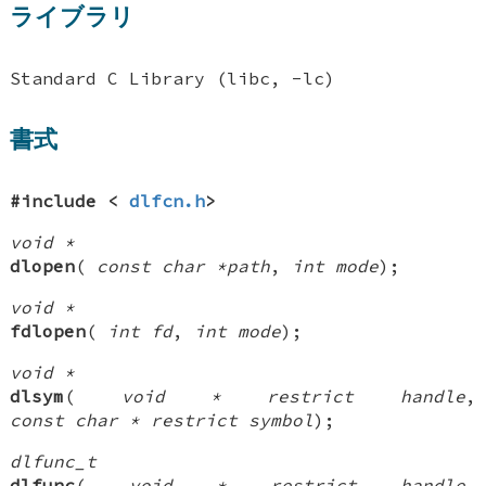
ライブラリ
Standard C Library (libc, -lc)
書式
#include <
dlfcn.h
>
void *
dlopen
(
const char *path
,
int mode
);
void *
fdlopen
(
int fd
,
int mode
);
void *
dlsym
(
void * restrict handle
,
const char * restrict symbol
);
dlfunc_t
dlfunc
(
void * restrict handle
,