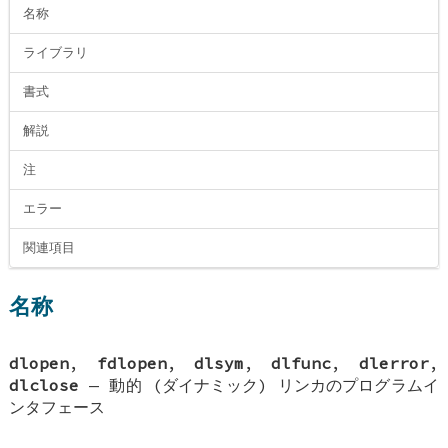
名称
ライブラリ
書式
解説
注
エラー
関連項目
名称
dlopen
,
fdlopen
,
dlsym
,
dlfunc
,
dlerror
,
dlclose
—
動的 (ダイナミック) リンカのプログラムイ
ンタフェース