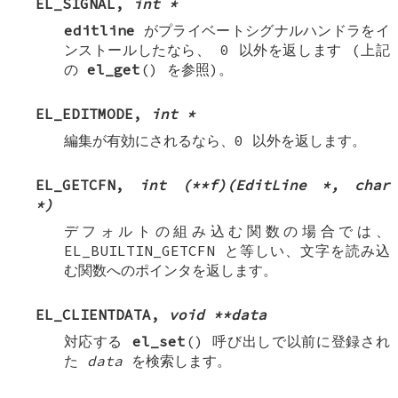
EL_SIGNAL
,
int *
editline
がプライベートシグナルハンドラをイ
ンストールしたなら、 0 以外を返します (上記
の
el_get
() を参照)。
EL_EDITMODE
,
int *
編集が有効にされるなら、0 以外を返します。
EL_GETCFN
,
int (**f)(EditLine *, char
*)
デフォルトの組み込む関数の場合では、
EL_BUILTIN_GETCFN
と等しい、文字を読み込
む関数へのポインタを返します。
EL_CLIENTDATA
,
void **data
対応する
el_set
() 呼び出しで以前に登録され
た
data
を検索します。