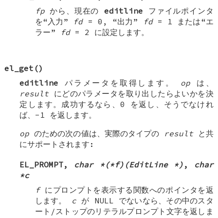
fp
から、現在の
editline
ファイルポインタ
を“入力”
fd
=
0
, “出力”
fd
=
1
または“エ
ラー”
fd
=
2
に設定します。
el_get
()
editline
パラメータを取得します。
op
は、
result
にどのパラメータを取り出したらよいかを決
定します。成功するなら、0 を返し、そうでなけれ
ば、-1 を返します。
op
のための次の値は、実際のタイプの
result
と共
にサポートされます:
EL_PROMPT
,
char *(*f)(EditLine *)
,
char
*c
f
にプロンプトを表示する関数へのポインタを返
します。
c
が
NULL
でないなら、その中のスタ
ート/ストップのリテラルプロンプト文字を返しま