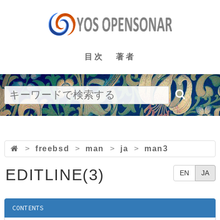
目次
著者
>
freebsd
>
man
>
ja
>
man3
EDITLINE(3)
EN
JA
CONTENTS