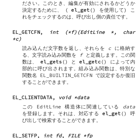
ださい。このとき、編集が有効にされるかどうか
決定するために、 (
el_get
() を使用して) こ
れをチェックするのは、呼び出し側の責任です。
EL_GETCFN
,
int (*f)(EditLine *, char
*c)
読み込んだ文字数を返し、それらを
c
に格納す
る、文字読み込み関数を
f
と定義します。この関
数は、
el_gets
() と
el_getc
() によって内
部的に呼び出されます。組み込み関数は、特別な
関数名
EL_BUILTIN_GETCFN
で設定するか復旧
することができます。
EL_CLIENTDATA
,
void *data
この EditLine 構造体に関連している
data
を登録します。それは、対応する
el_get
() 呼
び出しで検索することができます。
EL_SETFP
,
int fd
,
FILE *fp