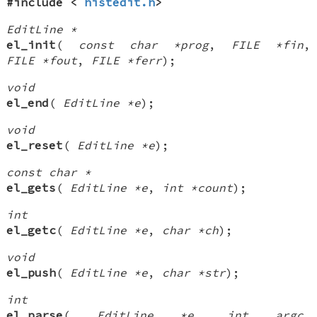
#include <
histedit.h
>
EditLine *
el_init
(
const char *prog
,
FILE *fin
,
FILE *fout
,
FILE *ferr
);
void
el_end
(
EditLine *e
);
void
el_reset
(
EditLine *e
);
const char *
el_gets
(
EditLine *e
,
int *count
);
int
el_getc
(
EditLine *e
,
char *ch
);
void
el_push
(
EditLine *e
,
char *str
);
int
el_parse
(
EditLine *e
,
int argc
,