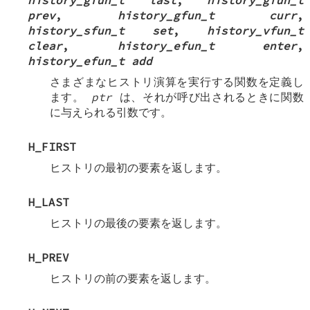
history_gfun_t last
,
history_gfun_t
prev
,
history_gfun_t curr
,
history_sfun_t set
,
history_vfun_t
clear
,
history_efun_t enter
,
history_efun_t add
さまざまなヒストリ演算を実行する関数を定義し
ます。
ptr
は、それが呼び出されるときに関数
に与えられる引数です。
H_FIRST
ヒストリの最初の要素を返します。
H_LAST
ヒストリの最後の要素を返します。
H_PREV
ヒストリの前の要素を返します。