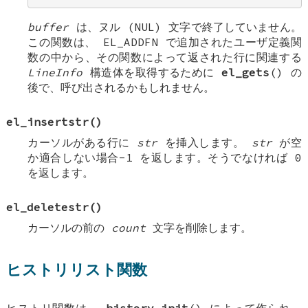
buffer
は、ヌル (NUL) 文字で終了していません。
この関数は、
EL_ADDFN
で追加されたユーザ定義関
数の中から、その関数によって返された行に関連する
LineInfo
構造体を取得するために
el_gets
() の
後で、呼び出されるかもしれません。
el_insertstr
()
カーソルがある行に
str
を挿入します。
str
が空
か適合しない場合-1 を返します。そうでなければ 0
を返します。
el_deletestr
()
カーソルの前の
count
文字を削除します。
ヒストリリスト関数