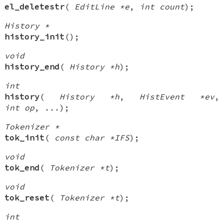
el_deletestr
(
EditLine *e
,
int count
);
History *
history_init
();
void
history_end
(
History *h
);
int
history
(
History *h
,
HistEvent *ev
,
int op
,
...
);
Tokenizer *
tok_init
(
const char *IFS
);
void
tok_end
(
Tokenizer *t
);
void
tok_reset
(
Tokenizer *t
);
int