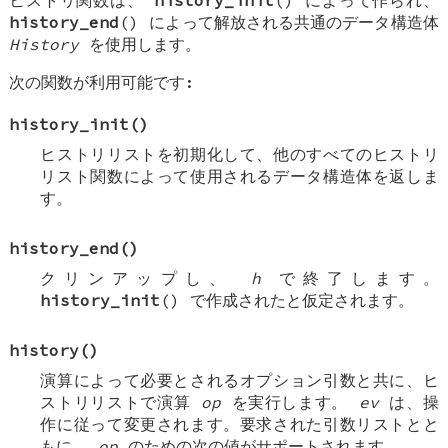
ヒストリ関数は、
history_init
() によって作られ、
history_end
() によって解放される共通のデータ構造体
History
を使用します。
次の関数が利用可能です:
history_init
()
ヒストリリストを初期化して、他のすべてのヒストリ
リスト関数によって使用されるデータ構造体を返しま
す。
history_end
()
クリンアップし、
h
で終了します。
history_init
() で作成されたと仮定されます。
history
()
演算によって必要とされるオプション引数と共に、ヒ
ストリリストで演算
op
を実行します。
ev
は、操
作に従って変更されます。要求された引数リストとと
もに、
op
のための次の値がサポートされます。