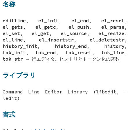
名称
editline
,
el_init
,
el_end
,
el_reset
,
el_gets
,
el_getc
,
el_push
,
el_parse
,
el_set
,
el_get
,
el_source
,
el_resize
,
el_line
,
el_insertstr
,
el_deletestr
,
history_init
,
history_end
,
history
,
tok_init
,
tok_end
,
tok_reset
,
tok_line
,
tok_str
—
行エディタ、ヒストリとトークン化の関数
ライブラリ
Command Line Editor Library (libedit, -
ledit)
書式