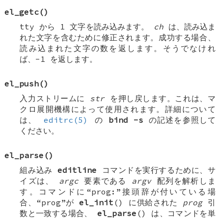
el_getc
()
tty から 1 文字を読み込みます。
ch
は、読み込ま
れた文字を含むために修正されます。成功する場合、
読み込まれた文字の数を返します。そうでなけれ
ば、-1 を返します。
el_push
()
入力ストリームに
str
を押し戻します。これは、マ
クロ展開機構によって使用されます。詳細について
は、
editrc(5)
の
bind
-s
の記述を参照して
ください。
el_parse
()
組み込み
editline
コマンドを実行するために、サ
イズは、
argc
要素である
argv
配列を解析しま
す。コマンドに“prog:”接頭辞が付いている場
合、“prog”が
el_init
() に供給された
prog
引
数と一致する場合、
el_parse
() は、コマンドを単