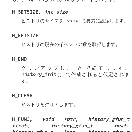
H_SETSIZE
,
int size
ヒストリのサイズを
size
に要素に設定します。
H_GETSIZE
ヒストリの現在のイベントの数を取得します。
H_END
クリンアップし、
h
で終了します。
history_init
() で作成されると仮定されま
す。
H_CLEAR
ヒストリをクリアします。
H_FUNC
,
void *ptr
,
history_gfun_t
first
,
history_gfun_t next
,