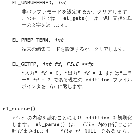
EL_UNBUFFERED
,
int
非バッファモードを設定するか、クリアします。
このモードでは、
el_gets
() は、処理直後の単
一の文字を返します。
EL_PREP_TERM
,
int
端末の編集モードを設定するか、クリアします。
EL_GETFP
,
int fd
,
FILE **fp
“入力”
fd
=
0
, “出力”
fd
=
1
または“エラ
ー”
fd
=
2
である現在の
editline
ファイル
ポインタを
fp
に返します。
el_source
()
file
の内容を読むことにより
editline
を初期化
します。
el_parse
() は、
file
内の各行ごとに
呼び出されます。
file
が
NULL
であるなら、