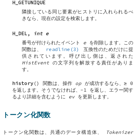
H_GETUNIQUE
隣接している同じ要素がヒストリに入れられるべ
きなら、現在の設定を検索します。
H_DEL
,
int e
番号が付けられたイベント
e
を削除します。この
関数は、
readline(3)
互換性のためだけに提
供されています。呼び出し側は、返された
HistEvent
の文字列を解放する責任がありま
す。
history
() 関数は、操作
op
が成功するなら、≥ 0
を返します。そうでなければ、-1 を返し、エラー関す
るより詳細を含むように
ev
を更新します。
トークン化関数
トークン化関数は、共通のデータ構造体、
Tokenizer