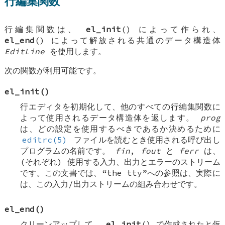
行編集関数
行編集関数は、
el_init
() によって作られ、
el_end
() によって解放される共通のデータ構造体
EditLine
を使用します。
次の関数が利用可能です。
el_init
()
行エディタを初期化して、他のすべての行編集関数に
よって使用されるデータ構造体を返します。
prog
は、どの設定を使用するべきであるか決めるために
editrc(5)
ファイルを読むとき使用される呼び出し
プログラムの名前です。
fin
,
fout
と
ferr
は、
(それぞれ) 使用する入力、出力とエラーのストリーム
です。この文書では、“the tty”への参照は、実際に
は、この入力/出力ストリームの組み合わせです。
el_end
()
クリーンアップして、
el_init
() で作成されたと仮