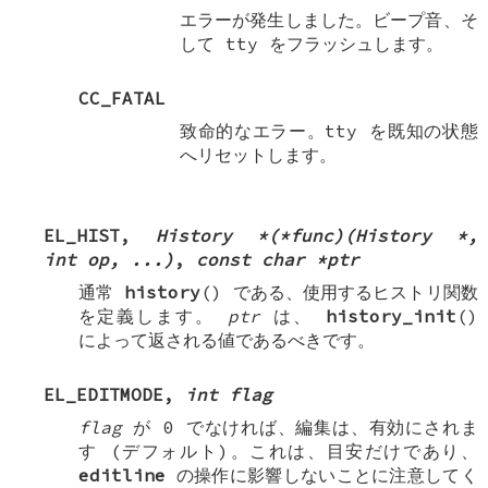
エラーが発生しました。ビープ音、そ
して tty をフラッシュします。
CC_FATAL
致命的なエラー。tty を既知の状態
へリセットします。
EL_HIST
,
History *(*func)(History *,
int op, ...)
,
const char *ptr
通常
history
() である、使用するヒストリ関数
を定義します。
ptr
は、
history_init
()
によって返される値であるべきです。
EL_EDITMODE
,
int flag
flag
が 0 でなければ、編集は、有効にされま
す (デフォルト)。これは、目安だけであり、
editline
の操作に影響しないことに注意してく