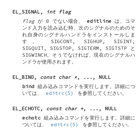
EL_SIGNAL
,
int flag
flag
が 0 でない場合、
editline
は、コマ
ンド入力を読み込む時、次のシグナルのためのそ
れ自身のシグナルハンドラをインストールしま
す。
SIGCONT
,
SIGHUP
,
SIGINT
,
SIGQUIT
,
SIGSTOP
,
SIGTERM
,
SIGTSTP
と
SIGWINCH
。そうでなければ、現在のシグナルハ
ンドラが使用されます。
EL_BIND
,
const char *
,
...
,
NULL
bind
組み込みコマンドを実行します。詳細につ
いては、
editrc(5)
を参照してください。
EL_ECHOTC
,
const char *
,
...
,
NULL
echotc
組み込みコマンドを実行します。詳細に
ついては、
editrc(5)
を参照してください。