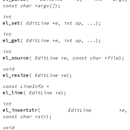
const char *argv[]
);
int
el_set
(
EditLine *e
,
int op
,
...
);
int
el_get
(
EditLine *e
,
int op
,
...
);
int
el_source
(
EditLine *e
,
const char *file
);
void
el_resize
(
EditLine *e
);
const LineInfo *
el_line
(
EditLine *e
);
int
el_insertstr
(
EditLine *e
,
const char *str
);
void