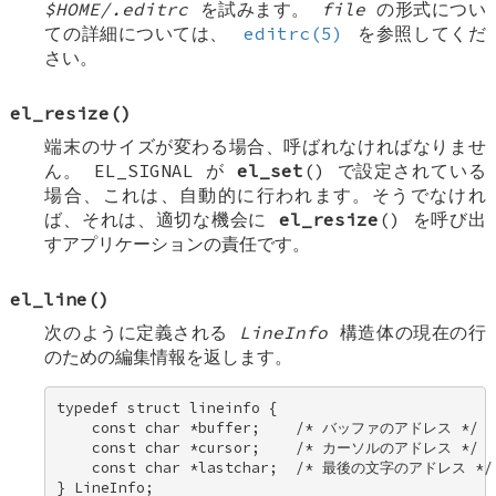
$HOME/.editrc
を試みます。
file
の形式につい
ての詳細については、
editrc(5)
を参照してくだ
さい。
el_resize
()
端末のサイズが変わる場合、呼ばれなければなりませ
ん。
EL_SIGNAL
が
el_set
() で設定されている
場合、これは、自動的に行われます。そうでなけれ
ば、それは、適切な機会に
el_resize
() を呼び出
すアプリケーションの責任です。
el_line
()
次のように定義される
LineInfo
構造体の現在の行
のための編集情報を返します。
typedef struct lineinfo { 

    const char *buffer;    /* バッファのアドレス */ 

    const char *cursor;    /* カーソルのアドレス */ 

    const char *lastchar;  /* 最後の文字のアドレス */ 
} LineInfo;