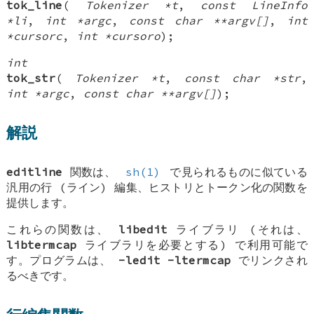
tok_line
(
Tokenizer *t
,
const LineInfo
*li
,
int *argc
,
const char **argv[]
,
int
*cursorc
,
int *cursoro
);
int
tok_str
(
Tokenizer *t
,
const char *str
,
int *argc
,
const char **argv[]
);
解説
editline
関数は、
sh(1)
で見られるものに似ている
汎用の行 (ライン) 編集、ヒストリとトークン化の関数を
提供します。
これらの関数は、
libedit
ライブラリ (それは、
libtermcap
ライブラリを必要とする) で利用可能で
す。プログラムは、
-ledit
-ltermcap
でリンクされ
るべきです。