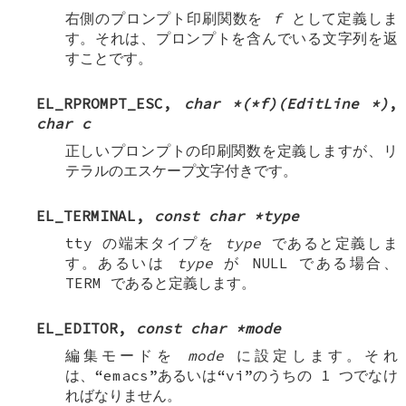
右側のプロンプト印刷関数を
f
として定義しま
す。それは、プロンプトを含んでいる文字列を返
すことです。
EL_RPROMPT_ESC
,
char *(*f)(EditLine *)
,
char c
正しいプロンプトの印刷関数を定義しますが、リ
テラルのエスケープ文字付きです。
EL_TERMINAL
,
const char *type
tty の端末タイプを
type
であると定義しま
す。あるいは
type
が
NULL
である場合、
TERM
であると定義します。
EL_EDITOR
,
const char *mode
編集モードを
mode
に設定します。それ
は、“emacs”あるいは“vi”のうちの 1 つでなけ
ればなりません。