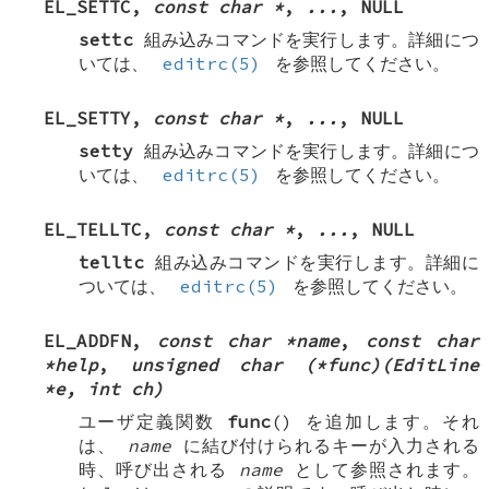
EL_SETTC
,
const char *
,
...
,
NULL
settc
組み込みコマンドを実行します。詳細につ
いては、
editrc(5)
を参照してください。
EL_SETTY
,
const char *
,
...
,
NULL
setty
組み込みコマンドを実行します。詳細につ
いては、
editrc(5)
を参照してください。
EL_TELLTC
,
const char *
,
...
,
NULL
telltc
組み込みコマンドを実行します。詳細に
ついては、
editrc(5)
を参照してください。
EL_ADDFN
,
const char *name
,
const char
*help
,
unsigned char (*func)(EditLine
*e, int ch)
ユーザ定義関数
func
() を追加します。それ
は、
name
に結び付けられるキーが入力される
時、呼び出される
name
として参照されます。