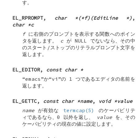
す。
EL_RPROMPT
,
char *(*f)(EditLine *)
,
char *c
f
に右側のプロンプトを表示する関数へのポイン
タを返します。
c
が
NULL
でないなら、その中
のスタート/ストップのリテラルプロンプト文字を
返します。
EL_EDITOR
,
const char *
“emacs”か“vi”の 1 つであるエディタの名前を
返します。
EL_GETTC
,
const char *name
,
void *value
name
が有効な
termcap(5)
のケーパビリテ
ィであるなら、0 以外を返し、
value
を、その
ケーパビリティの現在の値に設定します。