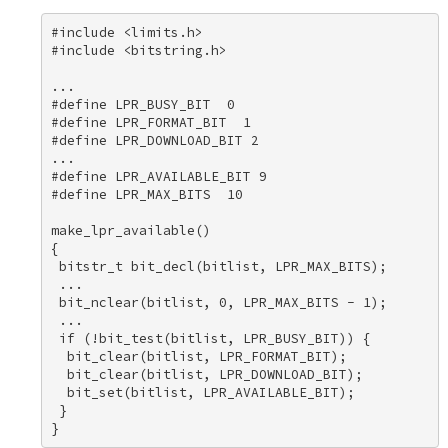
#include <limits.h> 

#include <bitstring.h> 

... 

#define LPR_BUSY_BIT  0 

#define LPR_FORMAT_BIT  1 

#define LPR_DOWNLOAD_BIT 2 

... 

#define LPR_AVAILABLE_BIT 9 

#define LPR_MAX_BITS  10 

make_lpr_available() 

{ 

 bitstr_t bit_decl(bitlist, LPR_MAX_BITS); 

 ... 

 bit_nclear(bitlist, 0, LPR_MAX_BITS - 1); 

 ... 

 if (!bit_test(bitlist, LPR_BUSY_BIT)) { 

  bit_clear(bitlist, LPR_FORMAT_BIT); 

  bit_clear(bitlist, LPR_DOWNLOAD_BIT); 

  bit_set(bitlist, LPR_AVAILABLE_BIT); 

 } 

}