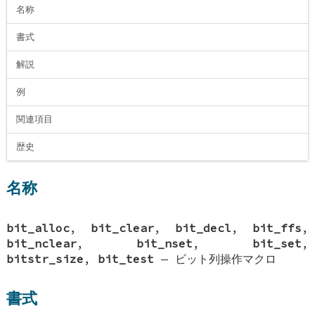
名称
書式
解説
例
関連項目
歴史
名称
bit_alloc
,
bit_clear
,
bit_decl
,
bit_ffs
,
bit_nclear
,
bit_nset
,
bit_set
,
bitstr_size
,
bit_test
—
ビット列操作マクロ
書式