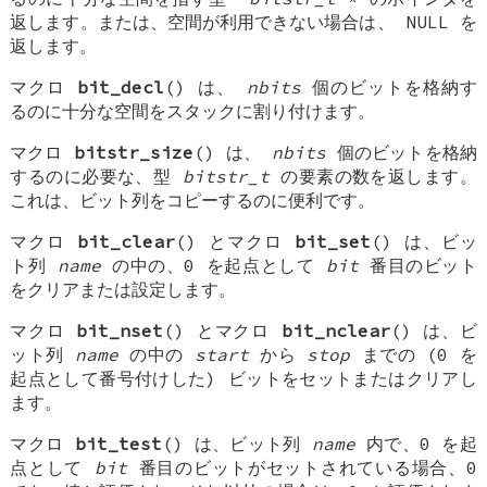
返します。または、空間が利用できない場合は、
NULL
を
返します。
マクロ
bit_decl
() は、
nbits
個のビットを格納す
るのに十分な空間をスタックに割り付けます。
マクロ
bitstr_size
() は、
nbits
個のビットを格納
するのに必要な、型
bitstr_t
の要素の数を返します。
これは、ビット列をコピーするのに便利です。
マクロ
bit_clear
() とマクロ
bit_set
() は、ビッ
ト列
name
の中の、0 を起点として
bit
番目のビット
をクリアまたは設定します。
マクロ
bit_nset
() とマクロ
bit_nclear
() は、ビ
ット列
name
の中の
start
から
stop
までの (0 を
起点として番号付けした) ビットをセットまたはクリアし
ます。
マクロ
bit_test
() は、ビット列
name
内で、0 を起
点として
bit
番目のビットがセットされている場合、0