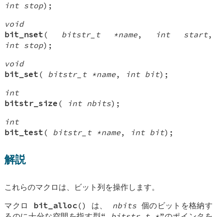
int stop
);
void
bit_nset
(
bitstr_t *name
,
int start
,
int stop
);
void
bit_set
(
bitstr_t *name
,
int bit
);
int
bitstr_size
(
int nbits
);
int
bit_test
(
bitstr_t *name
,
int bit
);
解説
これらのマクロは、ビット列を操作します。
マクロ
bit_alloc
() は、
nbits
個のビットを格納す
るのに十分な空間を指す型“
bitstr_t *
”のポインタを