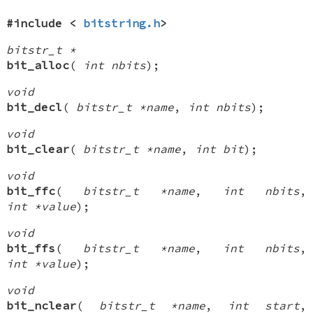
#include <
bitstring.h
>
bitstr_t *
bit_alloc
(
int nbits
);
void
bit_decl
(
bitstr_t *name
,
int nbits
);
void
bit_clear
(
bitstr_t *name
,
int bit
);
void
bit_ffc
(
bitstr_t *name
,
int nbits
,
int *value
);
void
bit_ffs
(
bitstr_t *name
,
int nbits
,
int *value
);
void
bit_nclear
(
bitstr_t *name
,
int start
,