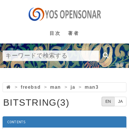
目次
著者
>
freebsd
>
man
>
ja
>
man3
BITSTRING(3)
EN
JA
CONTENTS