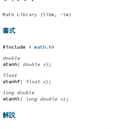
Math Library (libm, -lm)
書式
#include <
math.h
>
double
atanh
(
double x
);
float
atanhf
(
float x
);
long double
atanhl
(
long double x
);
解説