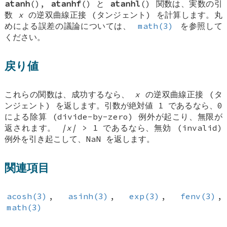
atanh
(),
atanhf
() と
atanhl
() 関数は、実数の引
数
x
の逆双曲線正接 (タンジェント) を計算します。丸
めによる誤差の議論については、
math(3)
を参照して
ください。
戻り値
これらの関数は、成功するなら、
x
の逆双曲線正接 (タ
ンジェント) を返します。引数が絶対値 1 であるなら、0
による除算 (divide-by-zero) 例外が起こり、無限が
返されます。
|x|
> 1 であるなら、無効 (invalid)
例外を引き起こして、NaN を返します。
関連項目
acosh(3)
,
asinh(3)
,
exp(3)
,
fenv(3)
,
math(3)