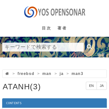
目次
著者
>
freebsd
>
man
>
ja
>
man3
ATANH(3)
EN
JA
CONTENTS