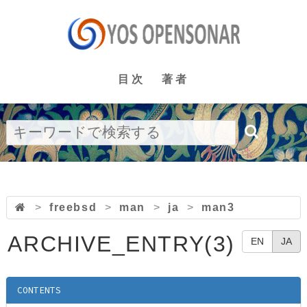
目次
著者
>
freebsd
>
man
>
ja
>
man3
ARCHIVE_ENTRY(3)
EN
JA
CONTENTS