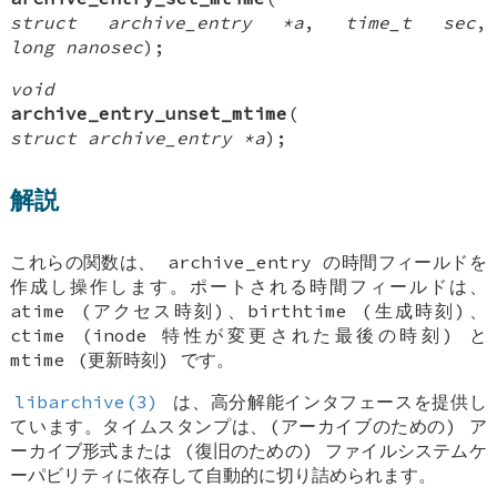
struct archive_entry *a
,
time_t sec
,
long nanosec
);
void
archive_entry_unset_mtime
(
struct archive_entry *a
);
解説
これらの関数は、
archive_entry
の時間フィールドを
作成し操作します。ポートされる時間フィールドは、
atime (アクセス時刻)、birthtime (生成時刻)、
ctime (inode 特性が変更された最後の時刻) と
mtime (更新時刻) です。
libarchive(3)
は、高分解能インタフェースを提供し
ています。タイムスタンプは、(アーカイブのための) ア
ーカイブ形式または (復旧のための) ファイルシステムケ
ーパビリティに依存して自動的に切り詰められます。