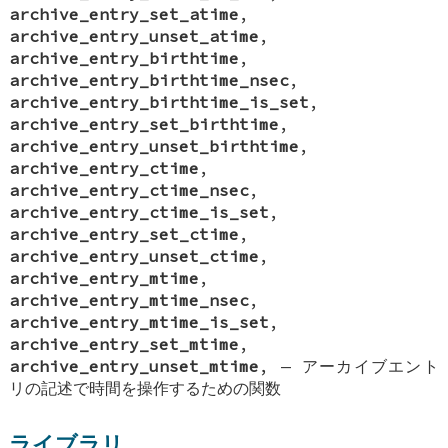
archive_entry_set_atime
,
archive_entry_unset_atime
,
archive_entry_birthtime
,
archive_entry_birthtime_nsec
,
archive_entry_birthtime_is_set
,
archive_entry_set_birthtime
,
archive_entry_unset_birthtime
,
archive_entry_ctime
,
archive_entry_ctime_nsec
,
archive_entry_ctime_is_set
,
archive_entry_set_ctime
,
archive_entry_unset_ctime
,
archive_entry_mtime
,
archive_entry_mtime_nsec
,
archive_entry_mtime_is_set
,
archive_entry_set_mtime
,
archive_entry_unset_mtime
, —
アーカイブエント
リの記述で時間を操作するための関数
ライブラリ