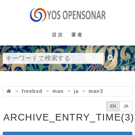
目次
著者
>
freebsd
>
man
>
ja
>
man3
EN
JA
ARCHIVE_ENTRY_TIME(3)