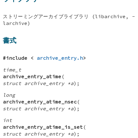
ストリーミングアーカイブライブラリ (libarchive, -
larchive)
書式
#include <
archive_entry.h
>
time_t
archive_entry_atime
(
struct archive_entry *a
);
long
archive_entry_atime_nsec
(
struct archive_entry *a
);
int
archive_entry_atime_is_set
(
struct archive_entry *a
);