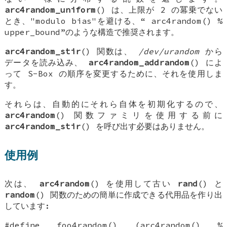
arc4random_uniform
() は、上限が 2 の冪乗でない
とき、"modulo bias"を避ける、“
arc4random() %
upper_bound
”のような構造で推奨されます。
arc4random_stir
() 関数は、
/dev/urandom
から
データを読み込み、
arc4random_addrandom
() によ
って S-Box の順序を変更するために、それを使用しま
す。
それらは、自動的にそれら自体を初期化するので、
arc4random
() 関数ファミリを使用する前に
arc4random_stir
() を呼び出す必要はありません。
使用例
次は、
arc4random
() を使用して古い
rand
() と
random
() 関数のための簡単に作成できる代用品を作り出
しています:
#define foo4random() (arc4random() %