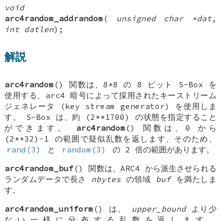
void
arc4random_addrandom
(
unsigned char *dat
,
int datlen
);
解説
arc4random
() 関数は、8*8 の 8 ビット S-Box を
使用する、arc4 暗号によって採用されたキーストリーム
ジェネレータ (key stream generator) を使用しま
す。 S-Box は、約 (2**1700) の状態を指定すること
ができます。
arc4random
() 関数は、0 から
(2**32)−1 の範囲で疑似乱数を返します、そのため、
rand(3)
と
random(3)
の 2 倍の範囲があります。
arc4random_buf
() 関数は、ARC4 から派生させられる
ランダムデータで長さ
nbytes
の領域
buf
を満たしま
す。
arc4random_uniform
() は、
upper_bound
より少
ない一様に分布する乱数を返します。