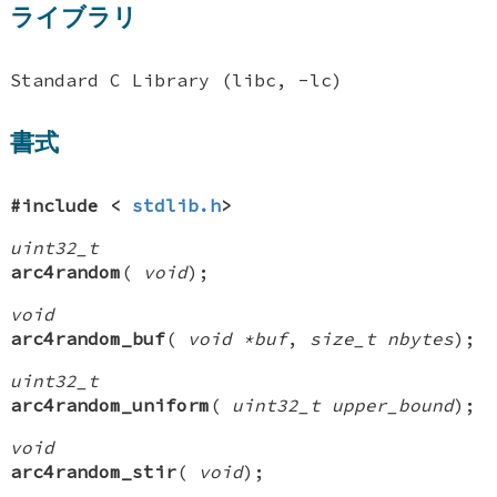
ライブラリ
Standard C Library (libc, -lc)
書式
#include <
stdlib.h
>
uint32_t
arc4random
(
void
);
void
arc4random_buf
(
void *buf
,
size_t nbytes
);
uint32_t
arc4random_uniform
(
uint32_t upper_bound
);
void
arc4random_stir
(
void
);