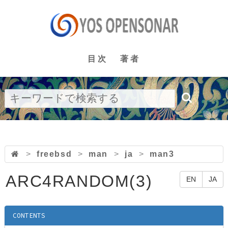
目次
著者
>
freebsd
>
man
>
ja
>
man3
ARC4RANDOM(3)
EN
JA
CONTENTS