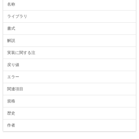
名称
ライブラリ
書式
解説
実装に関する注
戻り値
エラー
関連項目
規格
歴史
作者