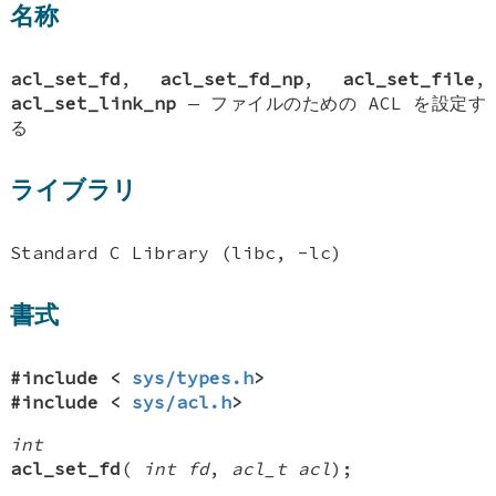
名称
acl_set_fd
,
acl_set_fd_np
,
acl_set_file
,
acl_set_link_np
—
ファイルのための ACL を設定す
る
ライブラリ
Standard C Library (libc, -lc)
書式
#include <
sys/types.h
>
#include <
sys/acl.h
>
int
acl_set_fd
(
int fd
,
acl_t acl
);