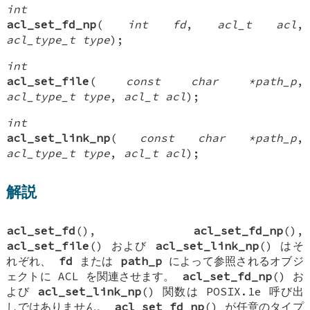
int
acl_set_fd_np
(
int fd
,
acl_t acl
,
acl_type_t type
);
int
acl_set_file
(
const char *path_p
,
acl_type_t type
,
acl_t acl
);
int
acl_set_link_np
(
const char *path_p
,
acl_type_t type
,
acl_t acl
);
解説
acl_set_fd
(),
acl_set_fd_np
(),
acl_set_file
() および
acl_set_link_np
() はそ
れぞれ、
fd
または
path_p
によって参照されるオブジ
ェクトに ACL を関連させます。
acl_set_fd_np
() お
よび
acl_set_link_np
() 関数は POSIX.1e 呼び出
しではありません。
acl_set_fd_np
() が任意のタイプ