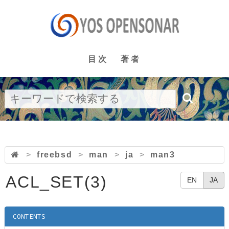
目次
著者
>
freebsd
>
man
>
ja
>
man3
ACL_SET(3)
EN
JA
CONTENTS