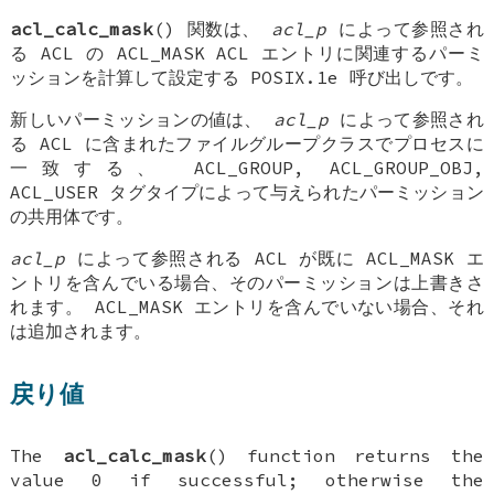
acl_calc_mask
() 関数は、
acl_p
によって参照され
る ACL の
ACL_MASK
ACL エントリに関連するパーミ
ッションを計算して設定する POSIX.1e 呼び出しです。
新しいパーミッションの値は、
acl_p
によって参照され
る ACL に含まれたファイルグループクラスでプロセスに
一致する、
ACL_GROUP
,
ACL_GROUP_OBJ
,
ACL_USER
タグタイプによって与えられたパーミッション
の共用体です。
acl_p
によって参照される ACL が既に
ACL_MASK
エ
ントリを含んでいる場合、そのパーミッションは上書きさ
れます。
ACL_MASK
エントリを含んでいない場合、それ
は追加されます。
戻り値
The
acl_calc_mask
() function returns the
value 0 if successful; otherwise the