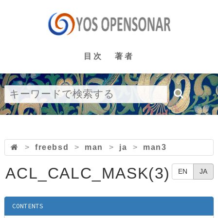
目次
著者
>
freebsd
>
man
>
ja
>
man3
ACL_CALC_MASK(3)
EN
JA
CONTENTS