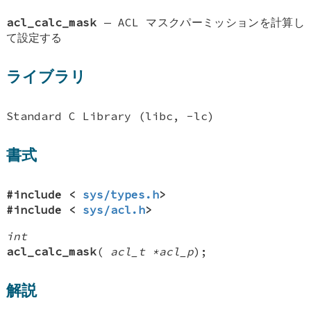
acl_calc_mask
—
ACL マスクパーミッションを計算し
て設定する
ライブラリ
Standard C Library (libc, -lc)
書式
#include <
sys/types.h
>
#include <
sys/acl.h
>
int
acl_calc_mask
(
acl_t *acl_p
);
解説