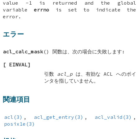
value -1 is returned and the global
variable
errno
is set to indicate the
error.
エラー
acl_calc_mask
() 関数は、次の場合に失敗します:
[
EINVAL
]
引数
acl_p
は、有効な ACL へのポイ
ンタを指していません。
関連項目
acl(3)
,
acl_get_entry(3)
,
acl_valid(3)
,
posix1e(3)