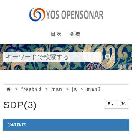
目次
著者
>
freebsd
>
man
>
ja
>
man3
SDP(3)
EN
JA
CONTENTS