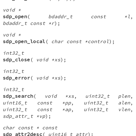
void *
sdp_open
(
bdaddr_t const *l
,
bdaddr_t const *r
);
void *
sdp_open_local
(
char const *control
);
int32_t
sdp_close
(
void *xs
);
int32_t
sdp_error
(
void *xs
);
int32_t
sdp_search
(
void *xs
,
uint32_t plen
,
uint16_t const *pp
,
uint32_t alen
,
uint32_t const *ap
,
uint32_t vlen
,
sdp_attr_t *vp
);
char const * const
sdp_attr2desc
(
uint16_t attr
);