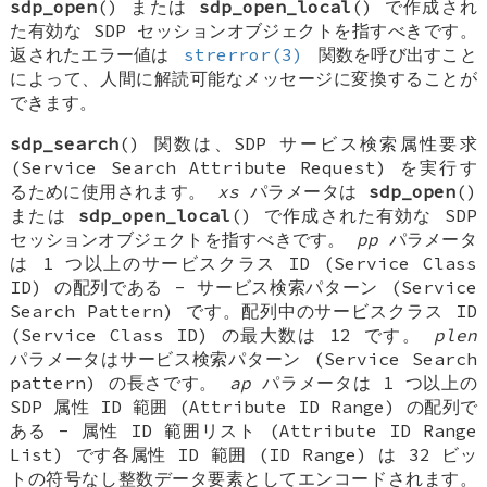
sdp_open
() または
sdp_open_local
() で作成され
た有効な SDP セッションオブジェクトを指すべきです。
返されたエラー値は
strerror(3)
関数を呼び出すこと
によって、人間に解読可能なメッセージに変換することが
できます。
sdp_search
() 関数は、SDP サービス検索属性要求
(Service Search Attribute Request) を実行す
るために使用されます。
xs
パラメータは
sdp_open
()
または
sdp_open_local
() で作成された有効な SDP
セッションオブジェクトを指すべきです。
pp
パラメータ
は 1 つ以上のサービスクラス ID (Service Class
ID) の配列である - サービス検索パターン (Service
Search Pattern) です。配列中のサービスクラス ID
(Service Class ID) の最大数は 12 です。
plen
パラメータはサービス検索パターン (Service Search
pattern) の長さです。
ap
パラメータは 1 つ以上の
SDP 属性 ID 範囲 (Attribute ID Range) の配列で
ある - 属性 ID 範囲リスト (Attribute ID Range
List) です各属性 ID 範囲 (ID Range) は 32 ビッ
トの符号なし整数データ要素としてエンコードされます。