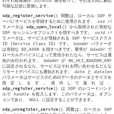
れぞれ数値属性 ID/UUID 値を取って、それを人間に解読
可能な記述に変換します。
sdp_register_service
() 関数は、ローカル SDP サ
ーバにサービスを登録するために使用されます。
xss
パ
ラメータは
sdp_open_local
() から取得された有効な
SDP セッションオブジェクトを指すべきです。
uuid
パ
ラメータは、サービスが登録される SDP サービスクラス
ID (Service Class ID) です。
bdaddr
パラメータ
は有効な BD_ADDR を指すべきです。要求が
bdaddr
で
ローカルデバイスによって受信されたなら、サービスは通
知のみ行われます。
bdaddr
が
NG_HCI_BDADDR_ANY
に設定されるなら、サービスはそれを問い合わせるどんな
リモートデバイスにも通知されます。
data
と
datalen
パラメータはサービスのためのデータのデータとサイズを
指定します。成功して返れば、
sdp_register_service
() は SDP のレコードハンド
ルで
handle
を投入します。このパラメータは、オプシ
ョンであり、
NULL
に設定することができます。
sdp_unregister_service
() 関数は、ローカル SDP