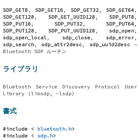
SDP_GET8
,
SDP_GET16
,
SDP_GET32
,
SDP_GET64
,
SDP_GET128
,
SDP_GET_UUID128
,
SDP_PUT8
,
SDP_PUT16
,
SDP_PUT32
,
SDP_PUT64
,
SDP_PUT128
,
SDP_PUT_UUID128
,
sdp_open
,
sdp_open_local
,
sdp_close
,
sdp_error
,
sdp_search
,
sdp_attr2desc
,
sdp_uuid2desc
—
Bluetooth SDP ルーチン
ライブラリ
Bluetooth Service Discovery Protocol User
Library (libsdp, -lsdp)
書式
#include <
bluetooth.h
>
#include <
sdp.h
>