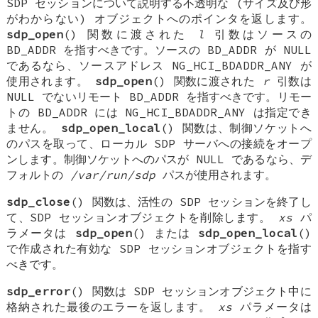
SDP セッションについて説明する不透明な (サイズ及び形
がわからない) オブジェクトへのポインタを返します。
sdp_open
() 関数に渡された
l
引数はソースの
BD_ADDR を指すべきです。ソースの BD_ADDR が
NULL
であるなら、ソースアドレス
NG_HCI_BDADDR_ANY
が
使用されます。
sdp_open
() 関数に渡された
r
引数は
NULL
でないリモート BD_ADDR を指すべきです。リモー
トの BD_ADDR には
NG_HCI_BDADDR_ANY
は指定でき
ません。
sdp_open_local
() 関数は、制御ソケットへ
のパスを取って、ローカル SDP サーバへの接続をオープ
ンします。制御ソケットへのパスが
NULL
であるなら、デ
フォルトの
/var/run/sdp
パスが使用されます。
sdp_close
() 関数は、活性の SDP セッションを終了し
て、SDP セッションオブジェクトを削除します。
xs
パ
ラメータは
sdp_open
() または
sdp_open_local
()
で作成された有効な SDP セッションオブジェクトを指す
べきです。
sdp_error
() 関数は SDP セッションオブジェクト中に
格納された最後のエラーを返します。
xs
パラメータは