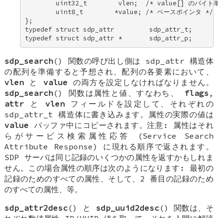
        uint32_t        vlen;  /* value[] のバイ
        uint8_t        *value; /* ベースポインタ */ 

}; 

typedef struct sdp_attr         sdp_attr_t; 

typedef struct sdp_attr *       sdp_attr_p;
sdp_search
() 関数の呼び出し側は
sdp_attr
構造体
の配列を準備すると予想され、配列の各要素において、
vlen
と
value
の両方を設定しなければなりません。
sdp_search
() 関数は属性と値、すなわち、
flags
,
attr
と
vlen
フィールドを設定して、それぞれの
sdp_attr_t
構造体に書き込みます。属性の実際の値は
value
バッファ中にコピーされます。注意: 属性はそれ
らがサービス検索属性応答 (Service Search
Attribute Response) に現れる順序で返されます。
SDP サーバは同じ記録のいくつかの属性を返すかもしれま
せん。この場合属性の順序は次のようになります: 最初の
記録のためのすべての属性、そして、2 番目の記録のため
のすべての属性、等。
sdp_attr2desc
() と
sdp_uuid2desc
() 関数は、そ