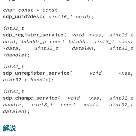
char const * const
sdp_uuid2desc
(
uint16_t uuid
);
int32_t
sdp_register_service
(
void *xss
,
uint16_t
uuid
,
bdaddr_p const bdaddr
,
uint8_t const
*data
,
uint32_t datalen
,
uint32_t
*handle
);
int32_t
sdp_unregister_service
(
void *xss
,
uint32_t handle
);
int32_t
sdp_change_service
(
void *xss
,
uint32_t
handle
,
uint8_t const *data
,
uint32_t
datalen
);
解説