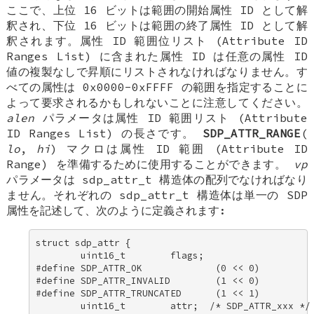
ここで、上位 16 ビットは範囲の開始属性 ID として解
釈され、下位 16 ビットは範囲の終了属性 ID として解
釈されます。属性 ID 範囲位リスト (Attribute ID
Ranges List) に含まれた属性 ID は任意の属性 ID
値の複製なしで昇順にリストされなければなりません。す
べての属性は 0x0000-0xFFFF の範囲を指定することに
よって要求されるかもしれないことに注意してください。
alen
パラメータは属性 ID 範囲リスト (Attribute
ID Ranges List) の長さです。
SDP_ATTR_RANGE
(
lo
,
hi
) マクロは属性 ID 範囲 (Attribute ID
Range) を準備するために使用することができます。
vp
パラメータは
sdp_attr_t
構造体の配列でなければなり
ません。それぞれの
sdp_attr_t
構造体は単一の SDP
属性を記述して、次のように定義されます:
struct sdp_attr { 

        uint16_t        flags; 

#define SDP_ATTR_OK             (0 << 0) 

#define SDP_ATTR_INVALID        (1 << 0) 

#define SDP_ATTR_TRUNCATED      (1 << 1) 

        uint16_t        attr;  /* SDP_ATTR_xxx */ 