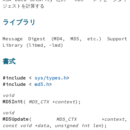
ジェストを計算する
ライブラリ
Message Digest (MD4, MD5, etc.) Support
Library (libmd, -lmd)
書式
#include <
sys/types.h
>
#include <
md5.h
>
void
MD5Init
(
MD5_CTX *context
);
void
MD5Update
(
MD5_CTX *context
,
const void *data
,
unsigned int len
);