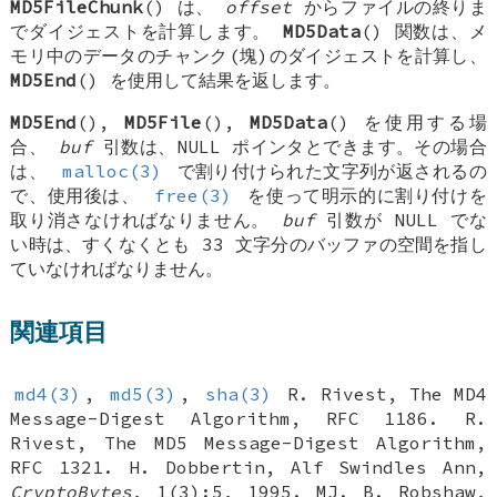
MD5FileChunk
() は、
offset
からファイルの終りま
でダイジェストを計算します。
MD5Data
() 関数は、メ
モリ中のデータのチャンク(塊)のダイジェストを計算し、
MD5End
() を使用して結果を返します。
MD5End
(),
MD5File
(),
MD5Data
() を使用する場
合、
buf
引数は、NULL ポインタとできます。その場合
は、
malloc(3)
で割り付けられた文字列が返されるの
で、使用後は、
free(3)
を使って明示的に割り付けを
取り消さなければなりません。
buf
引数が NULL でな
い時は、すくなくとも 33 文字分のバッファの空間を指し
ていなければなりません。
関連項目
md4(3)
,
md5(3)
,
sha(3)
R. Rivest
,
The MD4
Message-Digest Algorithm
,
RFC 1186
.
R.
Rivest
,
The MD5 Message-Digest Algorithm
,
RFC 1321
.
H. Dobbertin
,
Alf Swindles Ann
,
CryptoBytes
,
1(3):5
,
1995
.
MJ. B. Robshaw
,