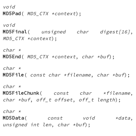
void
MD5Pad
(
MD5_CTX *context
);
void
MD5Final
(
unsigned char digest[16]
,
MD5_CTX *context
);
char *
MD5End
(
MD5_CTX *context
,
char *buf
);
char *
MD5File
(
const char *filename
,
char *buf
);
char *
MD5FileChunk
(
const char *filename
,
char *buf
,
off_t offset
,
off_t length
);
char *
MD5Data
(
const void *data
,
unsigned int len
,
char *buf
);