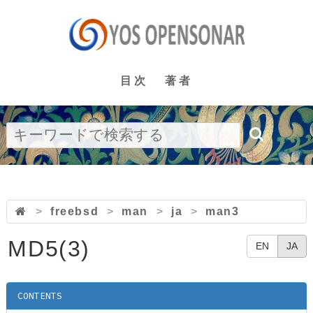
目次
著者
>
freebsd
>
man
>
ja
>
man3
MD5(3)
EN
JA
CONTENTS