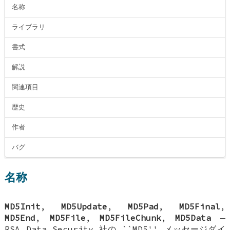
名称
ライブラリ
書式
解説
関連項目
歴史
作者
バグ
名称
MD5Init
,
MD5Update
,
MD5Pad
,
MD5Final
,
MD5End
,
MD5File
,
MD5FileChunk
,
MD5Data
—
RSA Data Security 社の ``MD5'' メッセージダイ