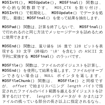
MD5Init
(),
MD5Update
(),
MD5Final
() 関数は、
中心的な関数群です。
MD5_CTX
を割り付け、
MD5Init
() で初期化し、
MD5Update
() でデータを処
理し、最後に
MD5Final
() を使って結果を抽出します。
MD5Pad
() 関数は、計算を終了しないで、
MD5Final
()
で行われるのと同じ方法でメッセージデータを詰めるため
に使用できます。
MD5End
() 関数は、返り値を 16 進で 128 ビットを表
現する 33 文字 (終端の '\0' を含む) の ASCII 文
字列に変換する
MD5Final
() のラッパです。
MD5File
() 関数は、ファイルのダイジェストを計算し、
MD5End
() を使用して結果を返します。ファイルがオープ
ンできない場合は、NULL ポインタを返します。
MD5FileChunk
() 関数は、
MD5File
() と同様です
が、
offset
で始まりスパニング
length
バイトで指
定されたファイルのバイト範囲を越えるダイジェストを計
算するだけです。
length
パラメータが 0 かまたはフ
ァイルの残っている部分の長さ以上に指定されるなら、