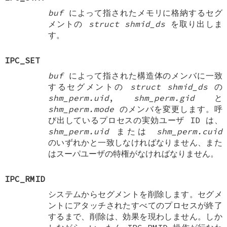
buf
によって指されたメモリに格納するセグ
メントの
struct shmid_ds
を取り出しま
す。
IPC_SET
buf
によって指された構造体のメンバに一致
するセグメントの
struct shmid_ds
の
shm_perm.uid
,
shm_perm.gid
と
shm_perm.mode
のメンバを変更します。呼
び出しているプロセスの実効ユーザ ID は、
shm_perm.uid
または
shm_perm.cuid
のいずれかと一致しなければなりません、また
はスーパユーザの特権がなければなりません。
IPC_RMID
システムからセグメントを削除します。セグメ
ントにアタッチされたすべてのプロセスが終了
するまで、削除は、効果を現わしません。しか