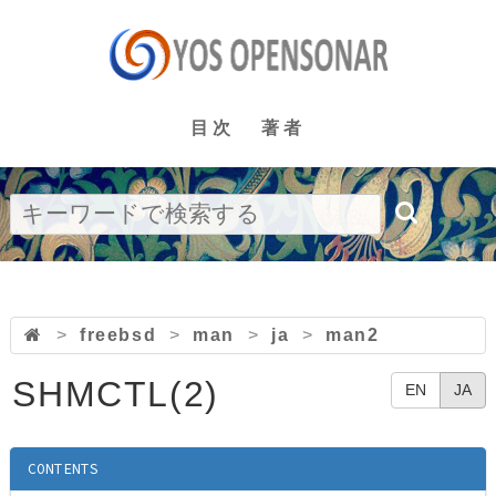
目次
著者
>
freebsd
>
man
>
ja
>
man2
SHMCTL(2)
EN
JA
CONTENTS