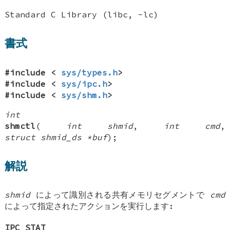
Standard C Library (libc, -lc)
書式
#include <
sys/types.h
>
#include <
sys/ipc.h
>
#include <
sys/shm.h
>
int
shmctl
(
int shmid
,
int cmd
,
struct shmid_ds *buf
);
解説
shmid
によって識別される共有メモリセグメントで
cmd
によって指定されたアクションを実行します:
IPC_STAT