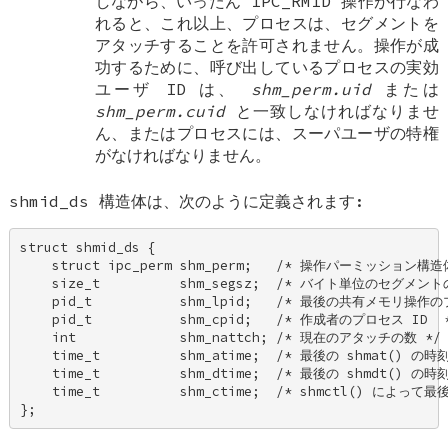
しながら、いったん IPC_RMID 操作が行なわ
れると、これ以上、プロセスは、セグメントを
アタッチすることを許可されません。操作が成
功するために、呼び出しているプロセスの実効
ユーザ ID は、
shm_perm.uid
または
shm_perm.cuid
と一致しなければなりませ
ん、またはプロセスには、スーパユーザの特権
がなければなりません。
shmid_ds
構造体は、次のように定義されます:
struct shmid_ds { 

    struct ipc_perm shm_perm;   /* 操作パーミッション構造体
    size_t          shm_segsz;  /* バイト単位のセグメント
    pid_t           shm_lpid;   /* 最後の共有メモリ操作の
    pid_t           shm_cpid;   /* 作成者のプロセス ID  *
    int             shm_nattch; /* 現在のアタッチの数 */ 
    time_t          shm_atime;  /* 最後の shmat() の時刻
    time_t          shm_dtime;  /* 最後の shmdt() の時刻
    time_t          shm_ctime;  /* shmctl() によっ
};