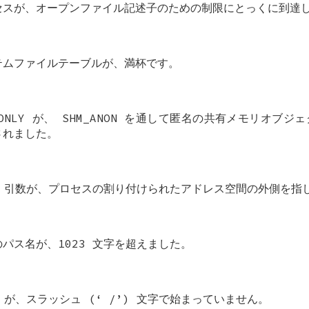
セスが、オープンファイル記述子のための制限にとっくに到達
テムファイルテーブルが、満杯です。
ONLY
が、
SHM_ANON
を通して匿名の共有メモリオブジェ
されました。
引数が、プロセスの割り付けられたアドレス空間の外側を指
のパス名が、1023 文字を超えました。
が、スラッシュ (‘
/
’) 文字で始まっていません。