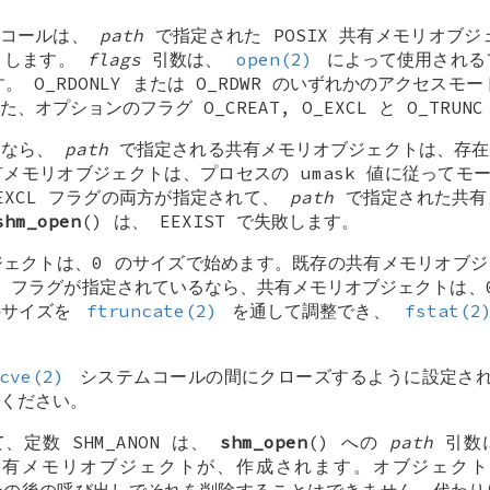
ムコールは、
path
で指定された POSIX 共有メモリオブジ
 します。
flags
引数は、
open(2)
によって使用される
す。
O_RDONLY
または
O_RDWR
のいずれかのアクセスモー
また、オプションのフラグ
O_CREAT
,
O_EXCL
と
O_TRUNC
るなら、
path
で指定される共有メモリオブジェクトは、存在
メモリオブジェクトは、プロセスの umask 値に従ってモ
EXCL
フラグの両方が指定されて、
path
で指定された共有
shm_open
() は、
EEXIST
で失敗します。
ジェクトは、0 のサイズで始めます。既存の共有メモリオブ
C
フラグが指定されているなら、共有メモリオブジェクトは、
のサイズを
ftruncate(2)
を通して調整でき、
fstat(2
cve(2)
システムコールの間にクローズするように設定さ
ください。
して、定数
SHM_ANON
は、
shm_open
() への
path
引数
共有メモリオブジェクトが、作成されます。オブジェクト