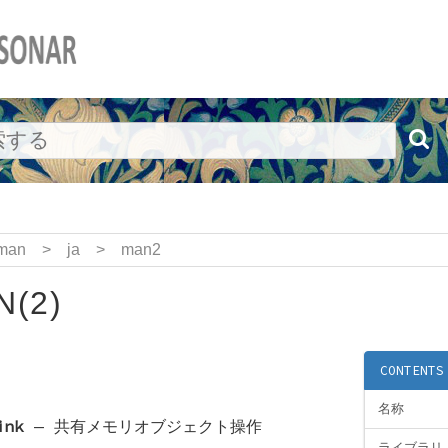
man
>
ja
>
man2
(2)
CONTENTS
名称
ink
—
共有メモリオブジェクト操作
ライブラリ