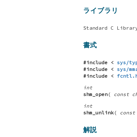
ライブラリ
Standard C Librar
書式
#include <
sys/ty
#include <
sys/mm
#include <
fcntl.
int
shm_open
(
const c
int
shm_unlink
(
const
解説