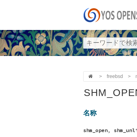
>
freebsd
>
SHM_OPEN
名称
shm_open
,
shm_unl