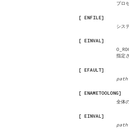
プロ
[
ENFILE
]
シス
[
EINVAL
]
O_RD
指定
[
EFAULT
]
path
[
ENAMETOOLONG
]
全体
[
EINVAL
]
path