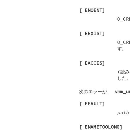
[
ENOENT
]
O_CR
[
EEXIST
]
O_CR
す。
[
EACCES
]
(読
した
次のエラーが、
shm_u
[
EFAULT
]
path
[
ENAMETOOLONG
]