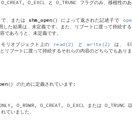
,
O_CREAT
,
O_EXCL
と
O_TRUNC
フラグのみ、移植性のあ
トで、または
shm_open
() によって返された記述子で
ope
用した結果は、未定義です。また、リブートに渡って持続する
容であろうと、未定義です。
共有メモリオブジェクト上の
read(2)
と
write(2)
は、
E
とリブートに渡って持続するそれらの内容のどちらでもありま
pen
() のために定義されています:
ONLY
,
O_RDWR
,
O_CREAT
,
O_EXCL
または
O_TRUNC
以
まれていました。