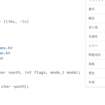
書式
解説
y (libc, -lc)
戻り値
互換性
エラー
pes.h
>
an.h
>
関連項目
h
>
規格
har *path
,
int flags
,
mode_t mode
);
歴史
作者
 char *path
);