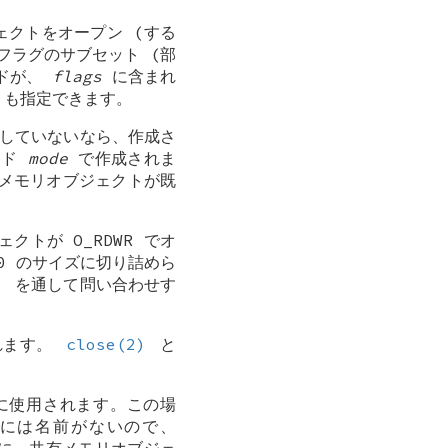
ェクトをオープン (する
フラグのサブセット (部
ドが、
flags
に含まれ
も指定できます。
していないなら、作成さ
ード
mode
で作成されま
メモリオブジェクトが既
ジェクトが
O_RDWR
でオ
0 のサイズに切り詰めら
)
を通して問い合わせす
れます。
close(2)
と
に使用されます。この場
には名前がないので、