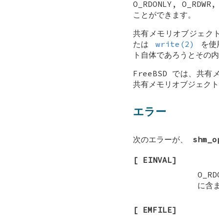
O_RDONLY
,
O_RDWR
ことができます。
共有メモリオブジェク
たは
write(2)
を使
ト自体であろうとその内
FreeBSD では、
共有メモリオブジェクト
エラー
次のエラーが、
shm_o
[
EINVAL
]
O_RD
に含
[
EMFILE
]