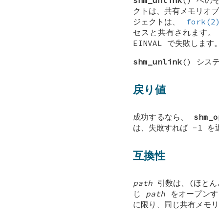
shm_unlink
() へ
クトは、共有メモリオブ
ジェクトは、
fork(2
セスと共有されます
EINVAL
で失敗します。
shm_unlink
() シ
戻り値
成功するなら、
shm_o
は、失敗すれば -1 
互換性
path
引数は、(ほとん
じ
path
をオープンす
に限り、同じ共有メモリ