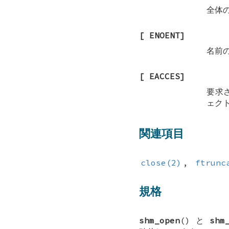
全体
[
ENOENT
]
名前
[
EACCES
]
要求
ェク
関連項目
close(2)
,
ftrunc
規格
shm_open
() と
shm