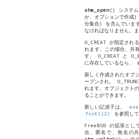
shm_open
() システ
か、オプションで作成)
分集合) を含んでいま
なければなりません。
O_CREAT
が指定され
れます。この場合、共有
す。
O_CREAT
と
O_
に存在しているなら、
新しく作成されたオブ
ープンされ、
O_TRUN
れます。オブジェクト
ることができます。
新しい記述子は、
exe
fcntl(2)
を参照して
FreeBSD の拡張と
合、匿名で、無名の