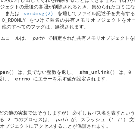
のその後の呼び出しでそれを削除することはできません。代わ
ジェクトの最後の参照が削除されるとき、集められたゴミにな
)
または
sendmsg(2)
を通してファイル記述子を共有する
。
O_RDONLY
をつけて匿名の共有メモリオブジェクトをオ
他のすべてのフラグは、無視されます。
ステムコールは、
path
で指定された共有メモリオブジェクトを
pen
() は、負でない整数を返し、
shm_unlink
() は、
を返し、
errno
にエラーを示す値が設定されます。
どの他の実装ではそうしますが) 必ずしもパス名を表すとい
る 2 つのプロセスは、
path
が、スラッシュ (‘
/
’) 
オブジェクトにアクセスすることが保証されます。