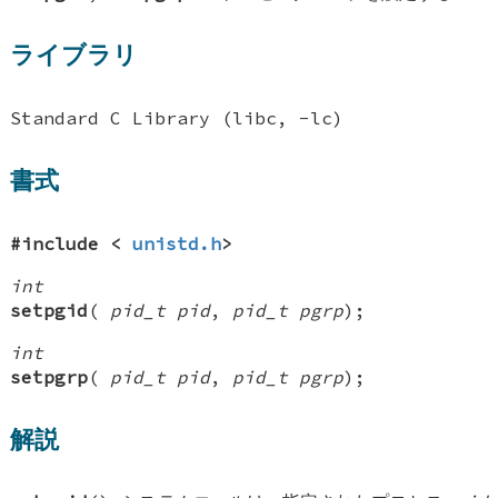
ライブラリ
Standard C Library (libc, -lc)
書式
#include <
unistd.h
>
int
setpgid
(
pid_t pid
,
pid_t pgrp
);
int
setpgrp
(
pid_t pid
,
pid_t pgrp
);
解説