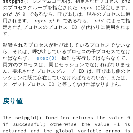
setpgid
() システムコールは、指定されたプロセス
pid
のプロセスグループを指定された
pgrp
に設定します。
pid
が 0 であるなら、呼び出しは、現在のプロセスに適
用されます。
pgrp
が 0 であるなら、
pid
によって指
定されたプロセスのプロセス ID が代わりに使用されま
す。
影響されるプロセスが呼び出しているプロセスでないな
ら、それは、呼び出しているプロセスの子プロセスでなけ
ればならず、
exec(3)
操作を実行してはならなくて、
両方のプロセスは、同じセッションでなければなりませ
ん。要求されたプロセスグループ ID は、呼び出し側のセ
ッションに既に存在していなければならないか、または、
ターゲットプロセス ID と等しくなければなりません。
戻り値
The
setpgid
() function returns the value 0
if successful; otherwise the value -1 is
returned and the global variable
errno
is