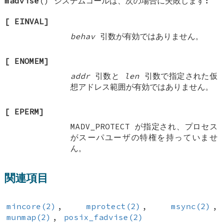
madvise
() システムコールは、次の場合に失敗します:
[
EINVAL
]
behav
引数が有効ではありません。
[
ENOMEM
]
addr
引数と
len
引数で指定された仮
想アドレス範囲が有効ではありません。
[
EPERM
]
MADV_PROTECT
が指定され、プロセス
がスーパユーザの特権を持っていませ
ん。
関連項目
mincore(2)
,
mprotect(2)
,
msync(2)
,
munmap(2)
,
posix_fadvise(2)