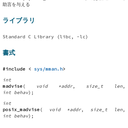
助言を与える
ライブラリ
Standard C Library (libc, -lc)
書式
#include <
sys/mman.h
>
int
madvise
(
void *addr
,
size_t len
,
int behav
);
int
posix_madvise
(
void *addr
,
size_t len
,
int behav
);