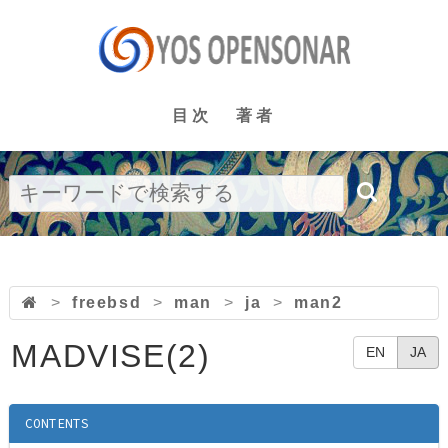
目次
著者
>
freebsd
>
man
>
ja
>
man2
MADVISE(2)
EN
JA
CONTENTS