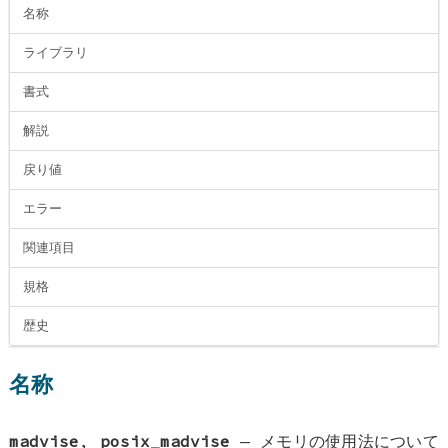
名称
ライブラリ
書式
解説
戻り値
エラー
関連項目
規格
歴史
名称
madvise
,
posix_madvise
—
メモリの使用法について