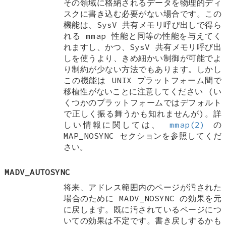
その領域に格納されるデータを物理的ディ
スクに書き込む必要がない場合です。この
機能は、SysV 共有メモリ呼び出しで得ら
れる mmap 性能と同等の性能を与えてく
れますし、かつ、SysV 共有メモリ呼び出
しを使うより、きめ細かい制御が可能でよ
り制約が少ない方法でもあります。しかし
この機能は UNIX プラットフォーム間で
移植性がないことに注意してください (い
くつかのプラットフォームではデフォルト
で正しく振る舞うかも知れませんが)。詳
しい情報に関しては、
mmap(2)
の
MAP_NOSYNC セクションを参照してくだ
さい。
MADV_AUTOSYNC
将来、アドレス範囲内のページが汚された
場合のために MADV_NOSYNC の効果を元
に戻します。既に汚されているページにつ
いての効果は不定です。書き戻しするかも