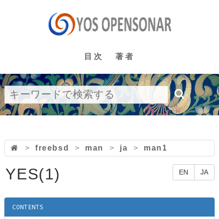
目次
著者
>
freebsd
>
man
>
ja
>
man1
YES(1)
EN
JA
CONTENTS