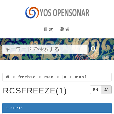
目次
著者
>
freebsd
>
man
>
ja
>
man1
RCSFREEZE(1)
EN
JA
CONTENTS