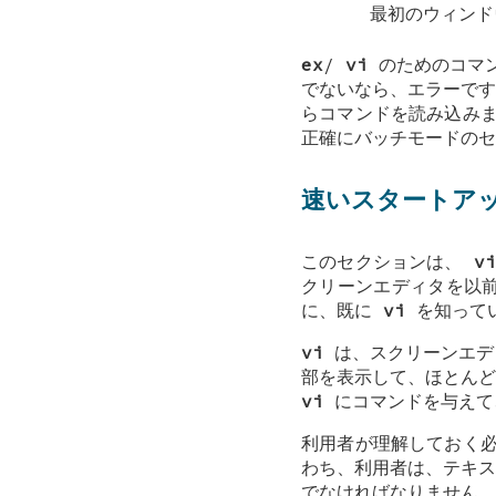
最初のウィンド
ex
/
vi
のためのコマ
でないなら、エラーで
らコマンドを読み込み
正確にバッチモードのセ
速いスタートア
このセクションは、
vi
クリーンエディタを以
に、既に
vi
を知ってい
vi
は、スクリーンエデ
部を表示して、ほとんど
vi
にコマンドを与え
利用者が理解しておく
わち、利用者は、テキス
でなければなりません。