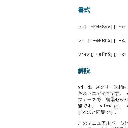
書式
ex
[
-FRrSsv
][
-c
vi
[
-eFRrS
][
-c
view
[
-eFrS
][
-c
解説
vi
は、スクリーン指向
キストエディタです。
フェースで、編集セッ
能です。
view
は、
するのと同等です。
このマニュアルページ