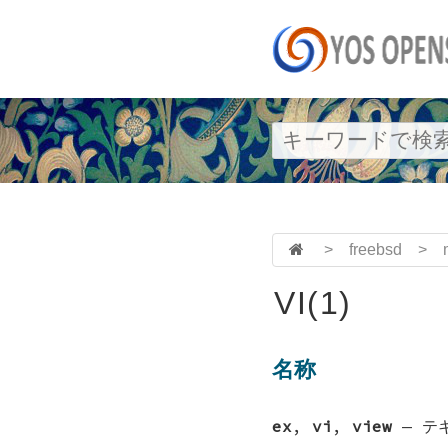
>
freebsd
>
VI(1)
名称
ex
,
vi
,
view
—
テ