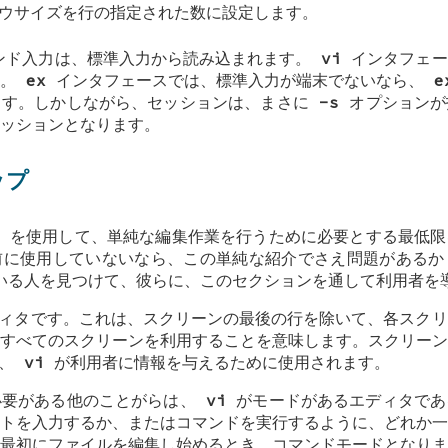
ウサイズを行の指定された数に設定します。
ンド入力は、標準入力から読み込まれます。
vi
インタフェー
す。
ex
インタフェースでは、標準入力が端末でないなら、
e
ます。しかしながら、セッションは、まさに
-s
オプションが
ッションとなります。
ップ
を使用して、単純な編集作業を行うために必要とする最低限
前に使用していないなら、この単純な紹介でさえ問題があるか
る人を見つけて、彼らに、このセクションを通して利用者を
ィタです。これは、スクリーンの最後の行を除いて、各スクリ
すべてのスクリーンを利用することを意味します。スクリーン
て、
vi
が利用者に情報を与えるために使用されます。
必要がある他のことがらは、
vi
がモードがあるエディタであ
トを入力するか、またはコマンドを実行するように、どれか一
最初にファイルを編集し始めるとき、コマンドモードとなりま