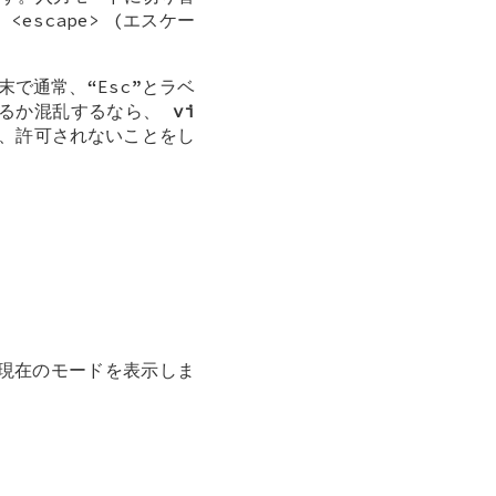
scape> (エスケー
末で通常、“Esc”とラベ
いるか混乱するなら、
vi
、許可されないことをし
現在のモードを表示しま