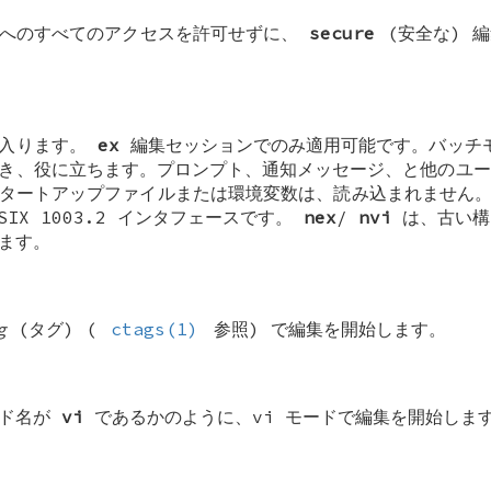
ムへのすべてのアクセスを許可せずに、
secure
(安全な) 
に入ります。
ex
編集セッションでのみ適用可能です。バッチ
き、役に立ちます。プロンプト、通知メッセージ、と他のユー
タートアップファイルまたは環境変数は、読み込まれません。
SIX 1003.2 インタフェースです。
nex
/
nvi
は、古い構
ます。
g
(タグ) (
ctags(1)
参照) で編集を開始します。
ンド名が
vi
であるかのように、vi モードで編集を開始しま