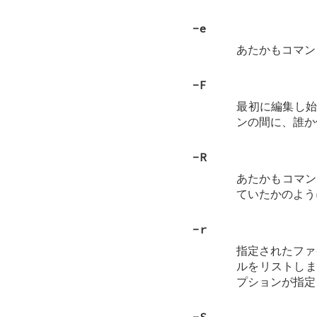
-e
あたかもコマ
-F
最初に編集し始
ンの間に、誰か
-R
あたかもコマ
ていたかのよう
-r
指定されたファ
ルをリストし
プションが指定
-S