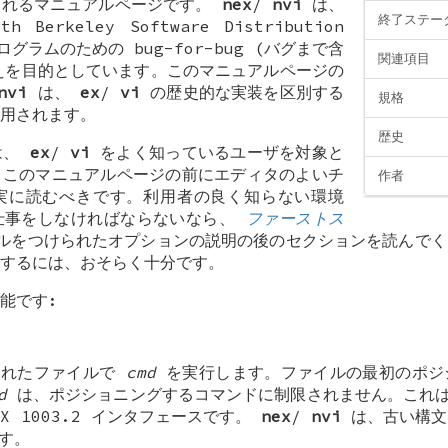
されるマニュアルページです。
nex
/
nvi
は、
終了ステー
Berkeley Software Distribution
グラムのための bug-for-bug (バグまで含
関連項目
えを目的としています。このマニュアルページの
nvi
は、
ex
/
vi
の歴史的な実装を区別する
規格
用されます。
歴史
は、
ex
/
vi
をよく知っているユーザを対象と
、このマニュアルページの前にエディタのよいチ
作者
実に読むべきです。利用者の良く知らない環境
仕事をしなければならないなら、
ファーストス
ルをつけられたオプションの説明の後のセクションを読んでく
するには、おそらく十分です。
能です:
されたファイルで
cmd
を実行します。ファイルの最初のポジ
d
は、ポジショニングするコマンドに制限されません。これは、
IX 1003.2 インタフェースです。
nex
/
nvi
は、古い構文
す。