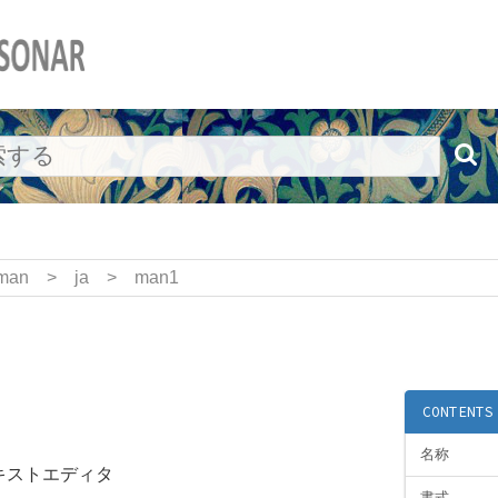
man
>
ja
>
man1
CONTENTS
名称
キストエディタ
書式