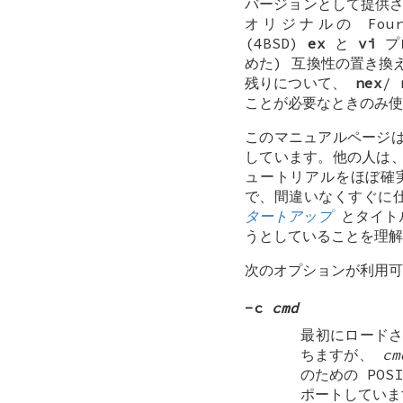
バージョンとして提供
オリジナルの Fourth 
(4BSD)
ex
と
vi
プロ
めた) 互換性の置き換
残りについて、
nex
/
ことが必要なときのみ使
このマニュアルページ
しています。他の人は
ュートリアルをほぼ確
で、間違いなくすぐに
タートアップ
とタイト
うとしていることを理解
次のオプションが利用可
-c
cmd
最初にロード
ちますが、
cm
のための POS
ポートしていま