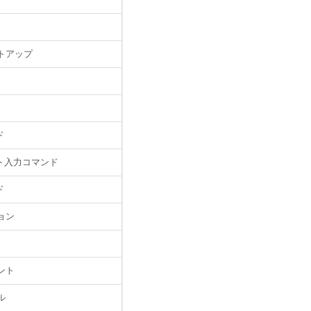
トアップ
ド
スト入力コマンド
ド
ョン
ント
ル