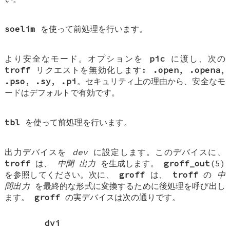
soelim
を使って前処理を行います。
より安全なモード。オプションを
pic
に渡し、次の
troff
リクエストを無効化します:
.open
,
.opena
,
.pso
,
.sy
,
.pi
。セキュリティ上の理由から、安全なモ
ードはデフォルトで有効です。
tbl
を使って前処理を行います。
出力デバイスを
dev
に設定します。このデバイスに、
troff
は、
中間
出力
を生成します。
groff_out
(5)
を参照してください。次に、
groff
は、
troff
の
中
間出力
を最終的な形式に変換するために後処理を呼び出し
ます。
groff
の実デバイスは次の通りです。
dvi