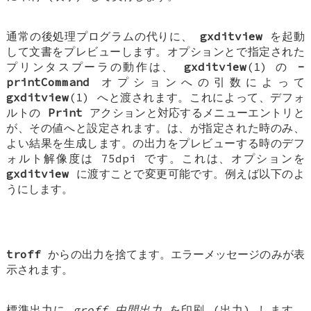
通常の後処理プログラムの代りに、
gxditview
を起動
して文書をプレビューします。オプションとで指定された
プリンタスプーラの動作は、
gxditview
(1) の
-
printCommand
オプションへの引数によって
gxditview
(1) へと渡されます。これによって、デフォ
ルトの
Print
アクションと対応するメニューエントリと
が、その値へと設定されます。は、が指定された時のみ、
よい結果を生成します。の出力をプレビューする時のデフ
ォルト解像度は 75dpi です。これは、オプションを
gxditview
に渡すことで変更可能です。例えば以下のよ
うにします。
troff
からの出力を捨てます。エラーメッセージのみが表
示されます。
標準出力に
groff 中間出力
を印刷 (出力) します。