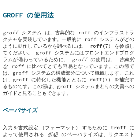
GROFF の使用法
groff システム
は、古典的な roff のインフラストラ
クチャを実装しています。一般的に roff システムがどの
ように動作しているかを調べるには、
roff
(7) を参照し
てください。 groff システムにはフロントエンドプログ
ラムが備わっているために、
groff
の使用は、
古典的
な roff
に比べてとても容易となっています。この節で
は、groff システムの構成部分について概観します。これ
は、groff に特化した機能とともに
roff
(7) を補完す
るものです。この節は、groff システムまわりの文書への
ガイドと見ることもできます。
ペーパサイズ
入力を書式設定 (フォーマット) するために
troff
に
よって使用される
仮想
のペーバサイズは、リクエスト