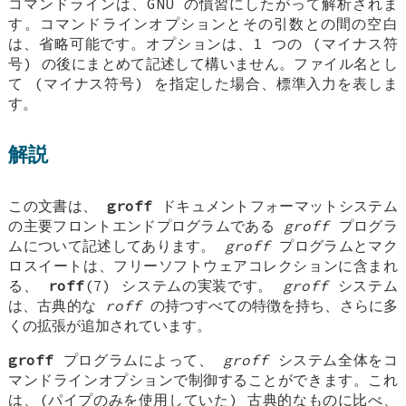
コマンドラインは、GNU の慣習にしたがって解析されま
す。コマンドラインオプションとその引数との間の空白
は、省略可能です。オプションは、1 つの (マイナス符
号) の後にまとめて記述して構いません。ファイル名とし
て (マイナス符号) を指定した場合、標準入力を表しま
す。
解説
この文書は、
groff
ドキュメントフォーマットシステム
の主要フロントエンドプログラムである
groff
プログラ
ムについて記述してあります。
groff
プログラムとマク
ロスイートは、フリーソフトウェアコレクションに含まれ
る、
roff
(7) システムの実装です。
groff
システム
は、古典的な
roff
の持つすべての特徴を持ち、さらに多
くの拡張が追加されています。
groff
プログラムによって、
groff
システム全体をコ
マンドラインオプションで制御することができます。これ
は、(パイプのみを使用していた) 古典的なものに比べ、