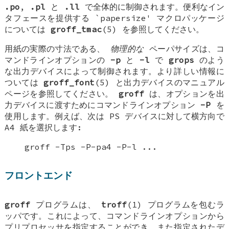
.po
,
.pl
と
.ll
で全体的に制御されます。便利なイン
タフェースを提供する `papersize' マクロパッケージ
については
groff_tmac
(5) を参照してください。
用紙の実際の寸法である、
物理的な
ペーパサイズは、コ
マンドラインオプションの
-p
と
-l
で
grops
のよう
な出力デバイスによって制御されます。より詳しい情報に
ついては
groff_font
(5) と出力デバイスのマニュアル
ページを参照してください。
groff
は、オプションを出
力デバイスに渡すためにコマンドラインオプション
-P
を
使用します。例えば、次は PS デバイスに対して横方向で
A4 紙を選択します:
groff -Tps -P-pa4 -P-l ...
フロントエンド
groff
プログラムは、
troff
(1) プログラムを包むラ
ッパです。これによって、コマンドラインオプションから
プリプロセッサを指定することができ、また指定されたデ