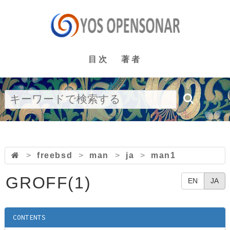
目次
著者
>
freebsd
>
man
>
ja
>
man1
GROFF(1)
EN
JA
CONTENTS