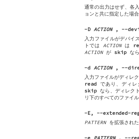
通常の出力はせず、各
ョンと共に指定した場合
-D
ACTION
, --dev
入力ファイルがデバイス
トでは
ACTION
は
r
ACTION
が
skip
なら
-d
ACTION
, --dir
入力ファイルがディレ
read
であり、ディレ
skip
なら、ディレク
リ下のすべてのファイ
-E
,
--extended-re
PATTERN
を拡張された
-e
PATTERN
, --re