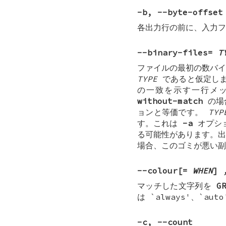
-b
,
--byte-offset
各出力行の前に、入力フ
--binary-files=
T
ファイルの最初の数バイ
TYPE
であると仮定し
の一致を示す一行メ
without-match
の場
ョンと等価です。
TYP
す。これは
-a
オプシ
る可能性があります。出
場合、このゴミが悪い副
--colour[=
WHEN
]
マッチした文字列を
G
は `always'、`au
-c
,
--count