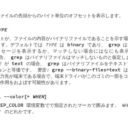
ァイルの先頭からのバイト単位のオフセットを表示します。
YPE
トが、ファイルの内容がバイナリファイルであることを示す場
ます。デフォルトでは
TYPE
は
binary
であり、
grep
は
ッセージを表示するか、マッチしない場合にはなにも表
合、
grep
はバイナリファイルはマッチしないものと仮定し
E
が
text
の場合、
grep
はバイナリファイルをテキスト
ョンと等価です。
警告:
grep --binary-files=text
は
力先が端末である場合で、端末ドライバがこのゴミの一部をコ
作用をおよぼす可能性があります。
,
--color[=
WHEN
]
REP_COLOR
環境変数でで指定されたマーカで囲みます。 WHEN
to' のどれかです。