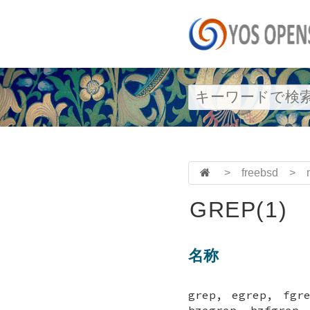
>
freebsd
>
GREP(1)
名称
grep, egrep, fgr
bzegrep, bzfg