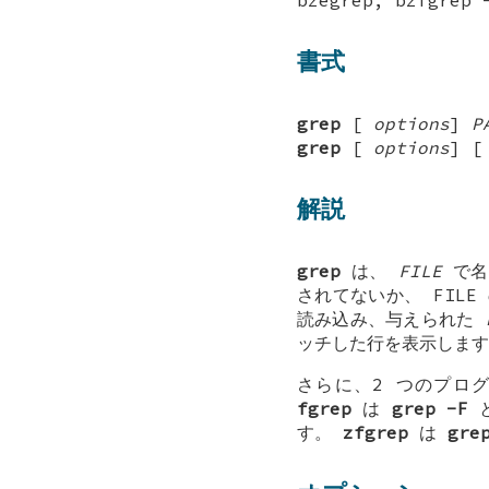
書式
grep
[
options
]
P
grep
[
options
] 
解説
grep
は、
FILE
で名
されてないか、 FIL
読み込み、与えられた
ッチした行を表示します
さらに、2 つのプロ
fgrep
は
grep -F
す。
zfgrep
は
gre