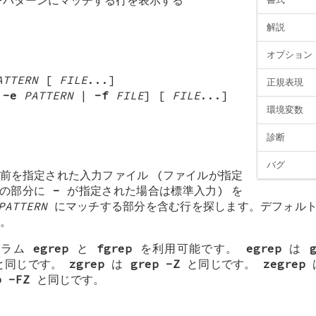
解説
オプション
ATTERN
[
FILE
...]
正規表現
[
-e
PATTERN
|
-f
FILE
] [
FILE
...]
環境変数
診断
バグ
前を指定された入力ファイル (ファイルが指定
E の部分に
-
が指定された場合は標準入力) を
PATTERN
にマッチする部分を含む行を探します。デフォル
。
グラム
egrep
と
fgrep
を利用可能です。
egrep
は
と同じです。
zgrep
は
grep -Z
と同じです。
zegrep
p -FZ
と同じです。