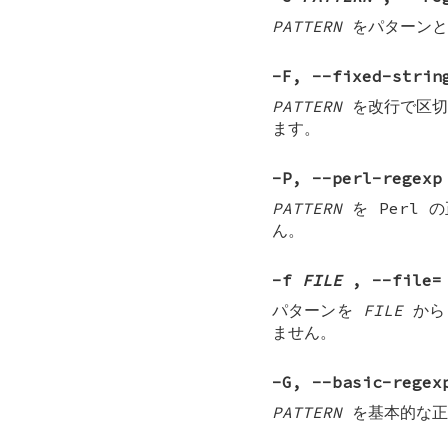
PATTERN
をパターンと
-F
,
--fixed-strin
PATTERN
を改行で区切
ます。
-P
,
--perl-regexp
PATTERN
を Perl 
ん。
-f
FILE
, --file=
パターンを
FILE
から
ません。
-G
,
--basic-regex
PATTERN
を基本的な正