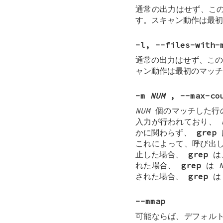
通常の出力はせず、こ
す。スキャン動作は最初
-l
,
--files-with-
通常の出力はせず、この
ャン動作は最初のマッチ
-m
NUM
, --max-co
NUM
個のマッチした行
入力が行われており、
かに関わらず、
grep
これによって、呼び出
止した場合、
grep
は
れた場合、
grep
は
された場合、
grep
--mmap
可能ならば、デフォル