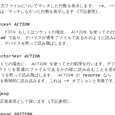
入力ファイルについてマッチした行数を表示します。
-v
,
--
は、マッチしなかった行数を表示します (下記参照)。
ices=
ACTION
、FIFO もしくはソケットの場合、
ACTION
を使ってその
ead
であり、デバイスが通常ファイルであるかのように読み
、デバイスを黙って読み飛ばします。
ectories=
ACTION
クトリの場合に、
ACTION
を使ってその処理を行います。デ
クトリを普通のファイルであるかの様に読み込むことを
トリを黙って読み飛ばします。
ACTION
が
recurse
なら
ルを再帰的に読み込みます。これは
-r
オプションと等価です
gexp
正規表現として扱います (下記参照)。
gexp=
PATTERN