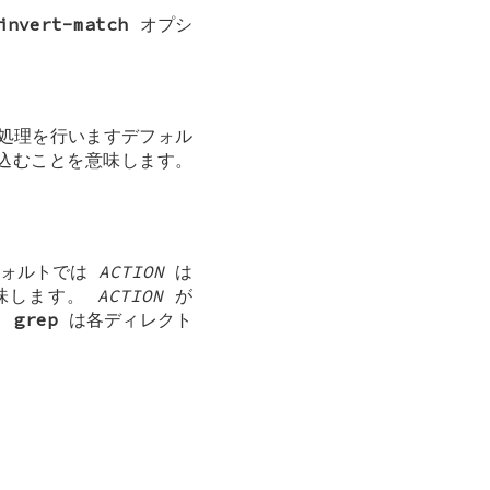
invert-match
オプシ
処理を行いますデフォル
込むことを意味します。
フォルトでは
ACTION
は
意味します。
ACTION
が
、
grep
は各ディレクト
。