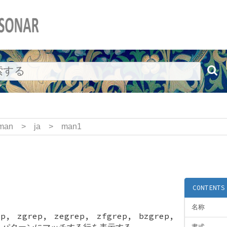
man
>
ja
>
man1
CONTENTS
名称
ep, zgrep, zegrep, zfgrep, bzgrep,
rep -パターンにマッチする行を表示する
書式