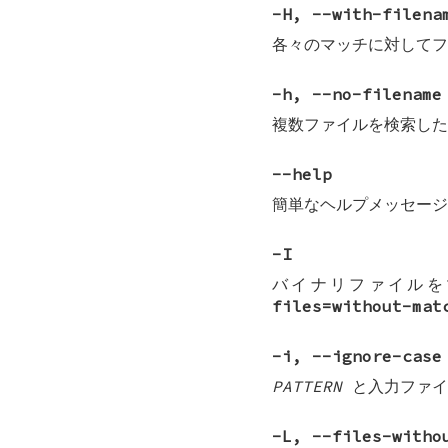
-H
,
--with-filena
各々のマッチに対してフ
-h
,
--no-filename
複数ファイルを検索した
--help
簡単なヘルプメッセージ
-I
バイナリファイル
files=without-mat
-i
,
--ignore-case
PATTERN
と入力ファイ
-L
,
--files-witho