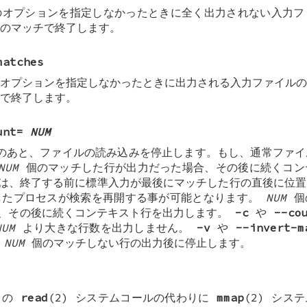
のオプションを指定しなかったときに全く出力されない入力フ
のマッチで終了します。
matches
オプションを指定しなかったときに出力される入力ファイルの
で終了します。
unt=
NUM
のあと、ファイルの読み込みを停止します。もし、通常ファイ
NUM
個のマッチした行が出力だった場合、その後に続くコン
は、終了する前に標準入力が最後にマッチした行の直後に位置
したプロセスが検索を再開する事が可能となります。
NUM
個
、その後に続くコンテキスト行を出力します。
-c
や
--co
NUM
より大きな行数を出力しません。
-v
や
--invert-m
は
NUM
個のマッチしない行の出力後に停止します。
トの
read
(2) システムコールの代わりに
mmap
(2) シス