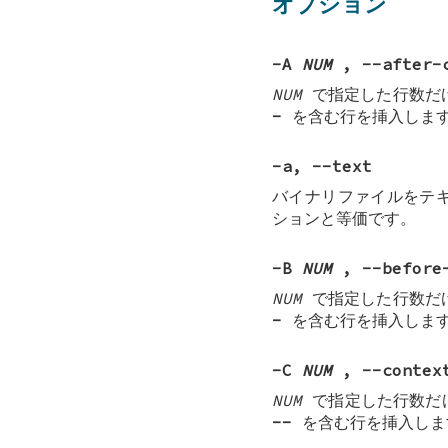
オプション
-A
NUM
, --after-
NUM
で指定した行数だ
-
を含む行を挿入しま
-a
,
--text
バイナリファイルをテ
ションと等価です。
-B
NUM
, --before
NUM
で指定した行数だ
-
を含む行を挿入しま
-C
NUM
, --contex
NUM
で指定した行数だ
--
を含む行を挿入しま