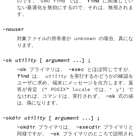
のです。 GNU find では、
find
に関連してい
ない最適化を無効にするので、それは、無視されま
す。
-nouser
対象ファイルの所有者が unknown の場合、真にな
ります。
-ok
utility
[
argument ...
]
;
-ok
プライマリは、
-exec
とほぼ同じですが、
find
は、
utility
を実行するかどうかの確認を
ユーザに求め、端末にメッセージを出力します。返
答が肯定 (“
POSIX
” locale では、‘
y
’) で
なければ、コマンドは、実行されず、
-ok
式の値
は、偽になります。
-okdir
utility
[
argument ...
]
;
-okdir
プライマリは、
-execdir
プライマリと
同様ですが、
-ok
プライマリのところで説明され