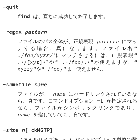
-quit
find
は、直ちに成功して終了します。
-regex
pattern
ファイルのパス全体が、正規表現
pattern
にマッ
チする場合、真になります。ファイル名“
./foo/xyzzy
”にマッチさせるには、正規表現“
.*/[xyz]*
”や“
.*/foo/.*
”が使えますが、“
xyzzy
”や“
/foo/
”は、使えません。
-samefile
name
ファイルが、
name
にハードリンクされているな
ら、真です。コマンドオプション
-L
が指定される
なら、ファイルがシンボリックリンクであり、
name
を指していても、真です。
-size
n
[
ckMGTP
]
ファイルサイズを 512 バイトのブロック単位で数