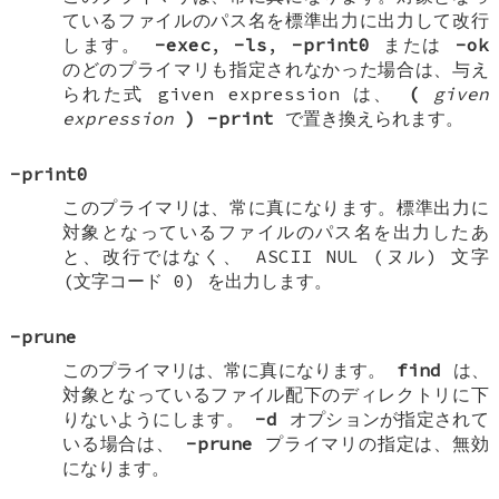
ているファイルのパス名を標準出力に出力して改行
します。
-exec
,
-ls
,
-print0
または
-ok
のどのプライマリも指定されなかった場合は、与え
られた式 given expression は、
(
given
expression
)
-print
で置き換えられます。
-print0
このプライマリは、常に真になります。標準出力に
対象となっているファイルのパス名を出力したあ
と、改行ではなく、 ASCII
NUL
(ヌル) 文字
(文字コード 0) を出力します。
-prune
このプライマリは、常に真になります。
find
は、
対象となっているファイル配下のディレクトリに下
りないようにします。
-d
オプションが指定されて
いる場合は、
-prune
プライマリの指定は、無効
になります。