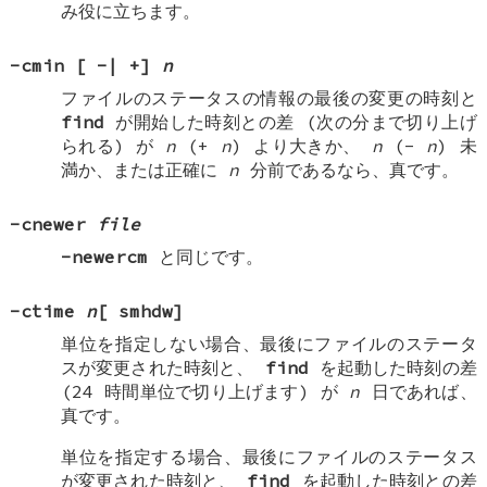
み役に立ちます。
-cmin
[
-
|
+
]
n
ファイルのステータスの情報の最後の変更の時刻と
find
が開始した時刻との差 (次の分まで切り上げ
られる) が
n
(+
n
) より大きか、
n
(-
n
) 未
満か、または正確に
n
分前であるなら、真です。
-cnewer
file
-newercm
と同じです。
-ctime
n
[
smhdw
]
単位を指定しない場合、最後にファイルのステータ
スが変更された時刻と、
find
を起動した時刻の差
(24 時間単位で切り上げます) が
n
日であれば、
真です。
単位を指定する場合、最後にファイルのステータス
が変更された時刻と、
find
を起動した時刻との差