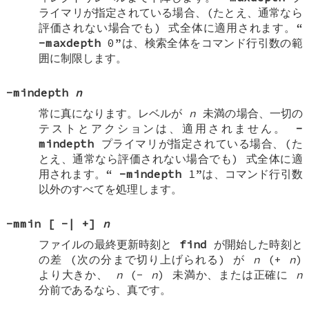
ライマリが指定されている場合、(たとえ、通常なら
評価されない場合でも) 式全体に適用されます。“
-maxdepth
0
”は、検索全体をコマンド行引数の範
囲に制限します。
-mindepth
n
常に真になります。レベルが
n
未満の場合、一切の
テストとアクションは、適用されません。
-
mindepth
プライマリが指定されている場合、(た
とえ、通常なら評価されない場合でも) 式全体に適
用されます。“
-mindepth
1
”は、コマンド行引数
以外のすべてを処理します。
-mmin
[
-
|
+
]
n
ファイルの最終更新時刻と
find
が開始した時刻と
の差 (次の分まで切り上げられる) が
n
(+
n
)
より大きか、
n
(-
n
) 未満か、または正確に
n
分前であるなら、真です。