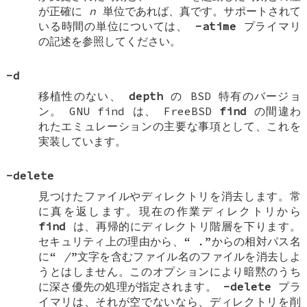
が正確に
n
単位であれば、真です。サポートされて
いる時間の単位については、
-atime
プライマリ
の記述を参照してください。
-d
移植性のない、
depth
の BSD 特有のバージョ
ン。 GNU find は、
FreeBSD
find
の間違わ
れたエミュレーションの主要な事項として、これを
実装しています。
-delete
見つけたファイルやディレクトリを消去します。常
に真を返します。現在の作業ディレクトリから
find
は、再帰的にディレクトリ階層を下ります。
セキュリティ上の理由から、“
.
”からの相対パス名
に“
/
”文字を含むファイル名のファイルを消去しよ
うとはしません。このオプションにより暗黙のうち
に深さ優先の処理が指定されます。
-delete
プラ
イマリは、それが空でないなら、ディレクトリを削