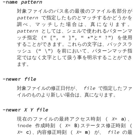
-name
pattern
対象ファイルのパス名の最後のファイル名部分が
pattern
で指定したものとマッチするかどうかを
調べ、マッチした場合は、真になります。
pattern
としては、シェルで使われるパターンマ
ッチ指定 (“
[
”, “
]
”, “
*
”と“
?
”) を使用
することができます。これらの文字は、バックスラ
ッシュ (“
\
”) を前において、パターンマッチ指
定ではなく文字として扱う事を明示することができ
ます。
-newer
file
対象ファイルの修正日付が、
file
で指定したファ
イルのものより新しい場合は、真になります。
-newer
X
Y
file
現在のファイルの最終アクセス時刻 (
X
=
a
)、
inode 作成時刻 (
X
=
B
)ステータス修正時刻 (
X
=
c
)、内容修正時刻 (
X
=
m
) が、
file
の最