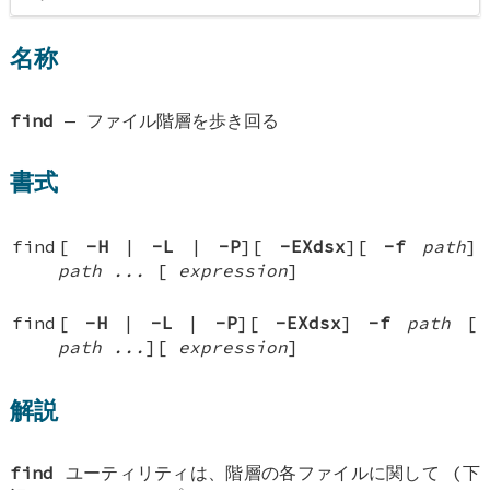
名称
find
—
ファイル階層を歩き回る
書式
find
[
-H
|
-L
|
-P
][
-EXdsx
][
-f
path
]
path ...
[
expression
]
find
[
-H
|
-L
|
-P
][
-EXdsx
]
-f
path
[
path ...
][
expression
]
解説
find
ユーティリティは、階層の各ファイルに関して (下