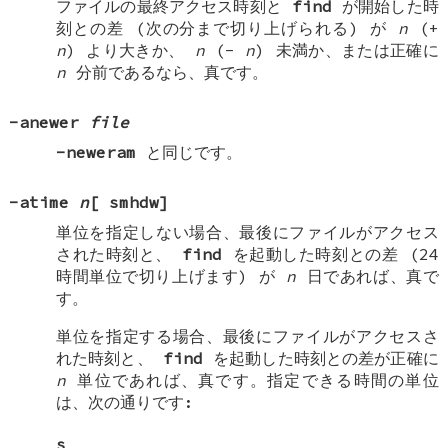
ファイルの最終アクセス時刻と
find
が開始した時
刻との差 (次の分まで切り上げられる) が
n
(+
n
) より大きか、
n
(-
n
) 未満か、または正確に
n
分前であるなら、真です。
-anewer
file
-neweram
と同じです。
-atime
n
[
smhdw
]
単位を指定しない場合、最後にファイルがアクセス
された時刻と、
find
を起動した時刻との差 (24
時間単位で切り上げます) が
n
日であれば、真で
す。
単位を指定する場合、最後にファイルがアクセスさ
れた時刻と、
find
を起動した時刻との差が正確に
n
単位であれば、真です。指定できる時間の単位
は、次の通りです:
s