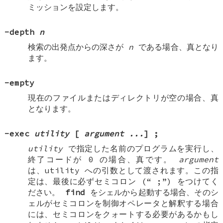
ミッションを設定します。
-depth
n
検索の出発点からの深さが
n
である場合、真となり
ます。
-empty
現在のファイルまたはディレクトリが空の場合、真
となります。
-exec
utility
[
argument ...
]
;
utility
で指定した名前のプログラムを実行し、
終了コードが 0 の場合、真です。
argument
は、utility への引数として渡されます。この指
定は、最後に必ずセミコロン (“
;
”) をつけてく
ださい。
find
をシェルから起動する場合、そのシ
ェルがセミコロンを制御オペレータと解釈する場合
には、セミコロンをクォートする必要があるかもし