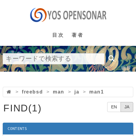
目次
著者
>
freebsd
>
man
>
ja
>
man1
FIND(1)
EN
JA
CONTENTS