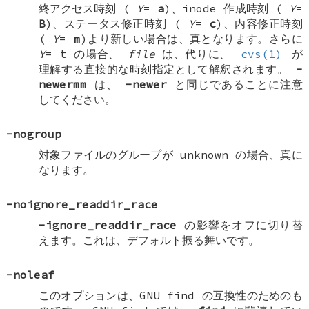
終アクセス時刻 (
Y
=
a
)、inode 作成時刻 (
Y
=
B
)、ステータス修正時刻 (
Y
=
c
)、内容修正時刻
(
Y
=
m
)より新しい場合は、真となります。さらに
Y
=
t
の場合、
file
は、代りに、
cvs(1)
が
理解する直接的な時刻指定として解釈されます。
-
newermm
は、
-newer
と同じであることに注意
してください。
-nogroup
対象ファイルのグループが unknown の場合、真に
なります。
-noignore_readdir_race
-ignore_readdir_race
の影響をオフに切り替
えます。これは、デフォルト振る舞いです。
-noleaf
このオプションは、GNU find の互換性のためのも