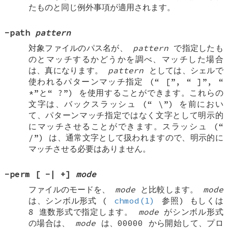
たものと同じ例外事項が適用されます。
-path
pattern
対象ファイルのパス名が、
pattern
で指定したも
のとマッチするかどうかを調べ、マッチした場合
は、真になります。
pattern
としては、シェルで
使われるパターンマッチ指定 (“
[
”, “
]
”, “
*
”と“
?
”) を使用することができます。これらの
文字は、バックスラッシュ (“
\
”) を前におい
て、パターンマッチ指定ではなく文字として明示的
にマッチさせることができます。スラッシュ (“
/
”) は、通常文字として扱われますので、明示的に
マッチさせる必要はありません。
-perm
[
-
|
+
]
mode
ファイルのモードを、
mode
と比較します。
mode
は、シンボル形式 (
chmod(1)
参照) もしくは
8 進数形式で指定します。
mode
がシンボル形式
の場合は、
mode
は、00000 から開始して、プロ