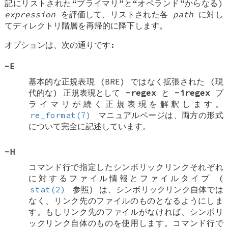
記にリストされた“プライマリ”と“オペランド”からなる)
expression
を評価して、リストされた各
path
に対し
てディレクトリ階層を再帰的に降下します。
オプションは、次の通りです:
-E
基本的な正規表現 (BRE) ではなく拡張された (現
代的な) 正規表現として
-regex
と
-iregex
プ
ライマリが続く正規表現を解釈します。
re_format(7)
マニュアルページは、両方の形式
について完全に記述しています。
-H
コマンド行で指定したシンボリックリンクそれぞれ
に対するファイル情報とファイルタイプ (
stat(2)
参照) は、シンボリックリンク自体では
なく、リンク先のファイルのものとなるようにしま
す。もしリンク先のファイルがなければ、シンボリ
ックリンク自体のものを使用します。コマンド行で