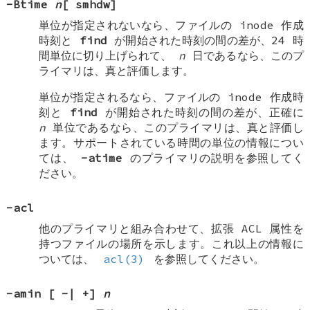
-Btime
n
[
smhdw
]
単位が指定されないなら、ファイルの inode 作成
時刻と
find
が開始された時刻の間の差が、24 時
間単位に切り上げられて、
n
日であるなら、このプ
ライマリは、真と評価します。
単位が指定されるなら、ファイルの inode 作成時
刻と
find
が開始された時刻の間の差が、正確に
n
単位であるなら、このプライマリは、真と評価し
ます。サポートされている時間の単位の情報につい
ては、
-atime
のプライマリの説明を参照してく
ださい。
-acl
他のプライマリと組み合わせて、拡張 ACL 属性を
持つファイルの場所を示します。これ以上の情報に
ついては、
acl(3)
を参照してください。
-amin
[
-
|
+
]
n