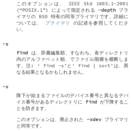
このオプションは、 IEEE Std 1003.1-2001
(“POSIX.1”) によって指定される
-depth
プラ
イマリの BSD 特有の同等プライマリです。詳細に
ついては、
プライマリ
の記述を参照してくださ
い。
-s
find
は、辞書編集順、すなわち、各ディレクトリ
内のアルファベット順、でファイル階層を横断しま
す。注: ‘
find -s
’と‘
find | sort
’は、異
なる結果となるかもしれません。
-x
降下が始まるファイルのデバイス番号と異なるデバ
イス番号があるディレクトリに
find
が下降するこ
とを防ぎます。
このオプションは、廃止された
-xdev
プライマリ
と同等です。