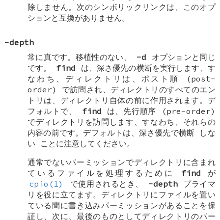
除しません。次のシンボリックリンクは、このオプ
ションと互換がありません。
-depth
常に真です。移植性のない、
-d
オプションと同じ
です。
find
は、深さ優先の横断を実行します、す
なわち、ディレクトリは、ポスト順 (post-
order) で訪問され、ディレクトリのすべてのエン
トリは、ディレクトリ自体の前に作用されます。デ
フォルトで、
find
は、先行順序 (pre-order)
でディレクトリを訪問します、すなわち、それらの
内容の前です。デフォルトは、深さ優先で横断
しな
い
ことに注意してください。
通常でないパーミッションでディレクトリに含まれ
ているファイルを処理するために
find
が
cpio(1)
で使用されるとき、
-depth
プライマ
リを役に立てます。ディレクトリにファイルを置い
ている間に書き込みパーミッションがあることを保
証し、次に、最後のものとしてディレクトリのパー