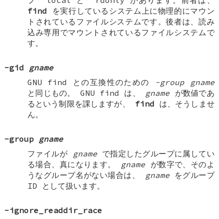
プ“
local
”と“
rdonly
”があります。前者は、
find
を実行しているシステム上に物理的にマウン
トされているファイルシステムです。後者は、読み
込み専用でマウントされているファイルシステムで
す。
-gid
gname
GNU find との互換性のための
-group
gname
と同じもの。 GNU find は、
gname
が数値であ
るという制限を課しますが、
find
は、そうしませ
ん。
-group
gname
ファイルが
gname
で指定したグループに属してい
る場合、真になります。
gname
が数字で、そのよ
うなグループ名がない場合は、
gname
をグループ
ID として扱います。
-ignore_readdir_race