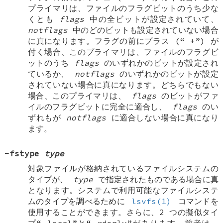
プライマリは、ファイルのフラグビットのうち少な
くとも
flags
中の全ビットが設定されていて、
notflags
中のどのビットも設定されていない場合
に真になります。フラグの前にプラス (“
+
”) が
付く場合、このプライマリは、ファイルのフラグビ
ットのうち
flags
のいずれかのビットが設定され
ているか、
notflags
のいずれかのビットが設定
されていない場合に真になります。どちらでもない
場合、このプライマリは、
flags
のビットがファ
イルのフラグビットに完全に適合し、
flags
のい
ずれもが
notflags
に適合しない場合に真になり
ます。
-fstype
type
対象ファイルが格納されているファイルシステムの
タイプが、
type
で指定されたものである場合に真
となります。システムで利用可能なファイルシステ
ムのタイプを調べるために
lsvfs(1)
コマンドを
使用することができます。さらに、2 つの擬似タイ