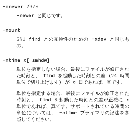
-mnewer
file
-newer
と同じです。
-mount
GNU find との互換性のための
-xdev
と同じも
の。
-mtime
n
[
smhdw
]
単位を指定しない場合、最後にファイルが修正され
た時刻と、
find
を起動した時刻との差 (24 時間
単位で切り上げます) が
n
日であれば、真です。
単位を指定する場合、最後にファイルが修正された
時刻と、
find
を起動した時刻との差が正確に
n
単位であれば、真です。サポートされている時間の
単位については、
-atime
プライマリの記述を参
照してください。