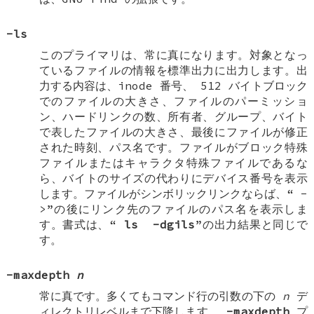
-ls
このプライマリは、常に真になります。対象となっ
ているファイルの情報を標準出力に出力します。出
力する内容は、inode 番号、 512 バイトブロック
でのファイルの大きさ、ファイルのパーミッショ
ン、ハードリンクの数、所有者、グループ、バイト
で表したファイルの大きさ、最後にファイルが修正
された時刻、パス名です。ファイルがブロック特殊
ファイルまたはキャラクタ特殊ファイルであるな
ら、バイトのサイズの代わりにデバイス番号を表示
します。ファイルがシンボリックリンクならば、“
-
>
”の後にリンク先のファイルのパス名を表示しま
す。書式は、“
ls
-dgils
”の出力結果と同じで
す。
-maxdepth
n
常に真です。多くてもコマンド行の引数の下の
n
デ
ィレクトリレベルまで下降します。
-maxdepth
プ