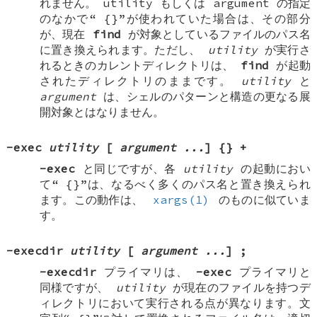
れません。 utility もしくは argument の指定
のなかで“
{}
”が使われていた場合は、その部分
が、現在
find
が対象としているファイルのパス名
に置き換えられます。ただし、
utility
が実行さ
れるときのカレントディレクトリは、
find
が起動
されたディレクトリのままです。
utility
と
argument
は、シェルのパターンと構造の更なる展
開対象とはなりません。
-exec
utility
[
argument ...
]
{} +
-exec
と同じですが、各
utility
の起動におい
て“
{}
”は、なるべく多くのパス名と置き換えられ
ます。この動作は、
xargs(1)
のものに似ていま
す。
-execdir
utility
[
argument ...
]
;
-execdir
プライマリは、
-exec
プライマリと
同様ですが、
utility
が現在のファイルを持つデ
ィレクトリにおいて実行される点が異なります。文