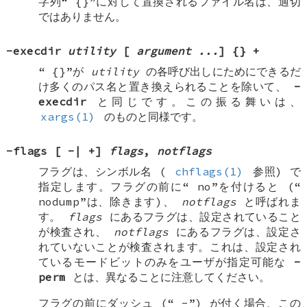
字列“
{}
”に対して置換されるファイル名は、適切
ではありません。
-execdir
utility
[
argument ...
]
{} +
“
{}
”が
utility
の各呼び出しにためにできるだ
け多くのパス名と置き換えられることを除いて、
-
execdir
と同じです。この振る舞いは、
xargs(1)
のものと同様です。
-flags
[
-
|
+
]
flags
,
notflags
フラグは、シンボル名 (
chflags(1)
参照) で
指定します。フラグの前に“
no
”を付けると (“
nodump
”は、除きます)、
notflags
と呼ばれま
す。
flags
にあるフラグは、設定されていること
が検査され、
notflags
にあるフラグは、設定さ
れていないことが検査されます。これは、設定され
ているモードビットのみをユーザが指定可能な
-
perm
とは、異なることに注意してください。
フラグの前にダッシュ (“
-
”) が付く場合、この