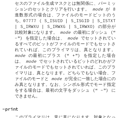
セスのファイル生成マスクとは無関係に、パーミッ
ションのセットとクリアを行います。
mode
が 8
進数形式の場合は、ファイルのモードビットのう
ち、07777 (
S_ISUID
|
S_ISGID
|
S_ISTXT
|
S_IRWXU
|
S_IRWXG
|
S_IRWXO
) の部分が
比較対象になります。
mode
の最初にダッシュ (“
-
”) を指定した場合は、
mode
でセットされてい
るすべてのビットがファイルのモードでもセットさ
れていれば、このプライマリは、真となります。
mode
の最初にプラス (“
+
”) を指定した場合
は、
mode
でセットされているビットのどれかがフ
ァイルのモードでもセットされていれば、このプラ
イマリは、真となります。どちらでもない場合、フ
ァイルのモードと
mode
が完全に一致した場合にの
み真となります。なお、シンボル形式でモード指定
をする場合は、最初の文字をダッシュ (“
-
”) に
できません。
-print
このプライマリは、常に真になります。対象となっ