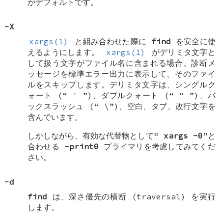
がデフォルトです。
-X
xargs(1)
と組み合わせた際に
find
を安全に使
えるようにします。
xargs(1)
がデリミタ文字と
して扱う文字がファイル名に含まれる場合、診断メ
ッセージを標準エラー出力に表示して、そのファイ
ルをスキップします。デリミタ文字は、シングルク
ォート (“
'
”)、ダブルクォート (“
"
”)、バ
ックスラッシュ (“
\
”)、空白、タブ、改行文字を
含んでいます。
しかしながら、有効な代替物として“
xargs
-0
”と
合わせる
-print0
プライマリを考慮してみてくだ
さい。
-d
find
は、深さ優先の横断 (traversal) を実行
します。