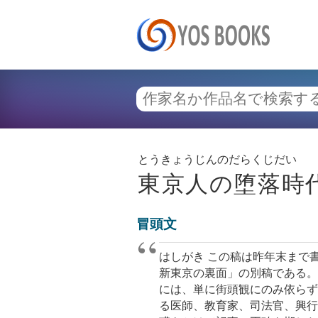
とうきょうじんのだらくじだい
東京人の堕落時
冒頭文
はしがき この稿は昨年末まで
新東京の裏面」の別稿である。
には、単に街頭観にのみ依らず
る医師、教育家、司法官、興行