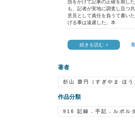
惑をかけて記事の正確を期した
も、記者が実地に調査し且つ共
意見として責任を負うて書いた
げる事は遠慮した。本
続きを読む
著者
杉山 萠円（すぎやま ほ
作品分類
916 記録．手記．ルポル