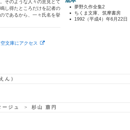
底本
。そのような人々の意見とて
夢野久作全集2
鳴し得たところだけを記者の
ちくま文庫、筑摩書房
のであるから、一々氏名を挙
1992（平成4）年6月22日
青空文庫にアクセス
うえん）
タージュ
>
杉山 萠円