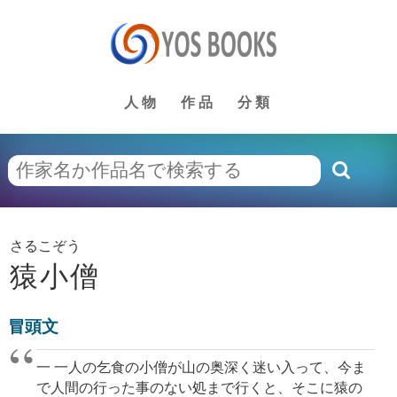
人物
作品
分類
さるこぞう
猿小僧
冒頭文
一 一人の乞食の小僧が山の奥深く迷い入って、今ま
で人間の行った事のない処まで行くと、そこに猿の